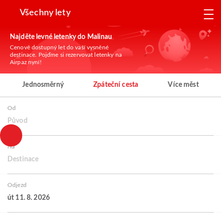
Všechny lety
Najděte levné letenky do Malinau
Cenově dostupný let do vaší vysněné
destinace. Pojďme si rezervovat letenky na
Airpaz nyní!
Jednosměrný
Zpáteční cesta
Více měst
Od
Původ
Na
Destinace
Odjezd
út 11. 8. 2026