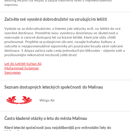
Bessing Airport na Airpaz a zažijte nádherný výlet s nepřekonatelnou
úsporou.
Začněte své vysněné dobrodružství na vzrušujícím letišti
Vydejte se za dobrodružstvím, o kterém jste vždycky snili, na letiště do své
vysněné destinace. Proměňte svou vysněnou dovolenou ve skutečnost a
rezervujte si cenově dostupný let na krásné letiště, které jste vždy chtěli
prozkoumat. Projděte se pulzujícími ulicemi, nasajte bohatou kulturu a
vytvořte si nezapomenutelné vzpomínky při poznávání kouzla vámi vybrané
destinace. S Airpaz začíná vaše cesta jednoduchým kliknutím - objevte svět a
prozkoumejte nekonečné možnosti ještě dnes!
Let do Letiště Sultan Aji
Muhammad Sulaiman
Sepinggan
Seznam dostupných leteckých společností do Malinau
Wings Air
Často kladené otázky o letu do města Malinau
Které letecké společnosti jsou nejoblíbenější pro vnitrostátní lety do