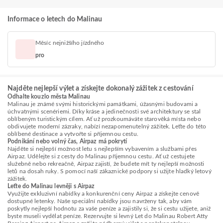
Informace o letech do Malinau
Měsíc nejnižšího jízdného
pro
Najděte nejlepší výlet a získejte dokonalý zážitek z cestování
Odhalte kouzlo města Malinau
Malinau je známé svými historickými památkami, úžasnými budovami a
úchvatnými scenériemi. Díky kráse a jedinečnosti své architektury se stal
oblíbeným turistickým cílem. Ať už prozkoumáváte starověká místa nebo
obdivujete moderní zázraky, nabízí nezapomenutelný zážitek. Leťte do této
oblíbené destinace a vytvořte si příjemnou cestu.
Podnikání nebo volný čas, Airpaz má pokrytí
Najděte si nejlepší možnost letu s nejlepším vybavením a službami přes
Airpaz. Udělejte si z cesty do Malinau příjemnou cestu. Ať už cestujete
služebně nebo rekreačně, Airpaz zajistí, že budete mít ty nejlepší možnosti
letů na dosah ruky. S pomocí naší zákaznické podpory si užijte hladký letový
zážitek.
Leťte do Malinau levněji s Airpaz
Využijte exkluzivní nabídky a konkurenční ceny Airpaz a získejte cenově
dostupné letenky. Naše speciální nabídky jsou navrženy tak, aby vám
poskytly nejlepší hodnotu za vaše peníze a zajistily si, že si cestu užijete, aniž
byste museli vydělat peníze. Rezervujte si levný Let do Malinau Robert Atty