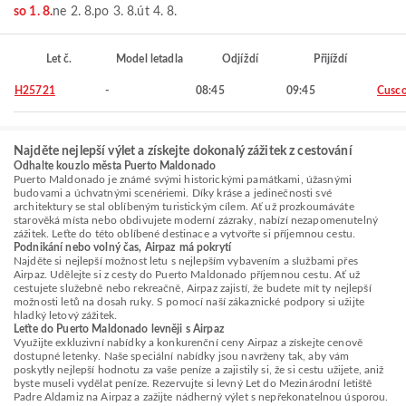
so 1. 8.
ne 2. 8.
po 3. 8.
út 4. 8.
Let č.
Model letadla
Odjíždí
Přijíždí
H25721
-
08:45
09:45
Cusc
Najděte nejlepší výlet a získejte dokonalý zážitek z cestování
Odhalte kouzlo města Puerto Maldonado
Puerto Maldonado je známé svými historickými památkami, úžasnými
budovami a úchvatnými scenériemi. Díky kráse a jedinečnosti své
architektury se stal oblíbeným turistickým cílem. Ať už prozkoumáváte
starověká místa nebo obdivujete moderní zázraky, nabízí nezapomenutelný
zážitek. Leťte do této oblíbené destinace a vytvořte si příjemnou cestu.
Podnikání nebo volný čas, Airpaz má pokrytí
Najděte si nejlepší možnost letu s nejlepším vybavením a službami přes
Airpaz. Udělejte si z cesty do Puerto Maldonado příjemnou cestu. Ať už
cestujete služebně nebo rekreačně, Airpaz zajistí, že budete mít ty nejlepší
možnosti letů na dosah ruky. S pomocí naší zákaznické podpory si užijte
hladký letový zážitek.
Leťte do Puerto Maldonado levněji s Airpaz
Využijte exkluzivní nabídky a konkurenční ceny Airpaz a získejte cenově
dostupné letenky. Naše speciální nabídky jsou navrženy tak, aby vám
poskytly nejlepší hodnotu za vaše peníze a zajistily si, že si cestu užijete, aniž
byste museli vydělat peníze. Rezervujte si levný Let do Mezinárodní letiště
Padre Aldamiz na Airpaz a zažijte nádherný výlet s nepřekonatelnou úsporou.