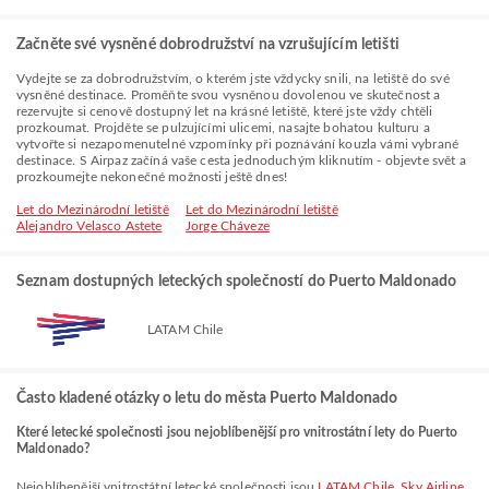
Začněte své vysněné dobrodružství na vzrušujícím letišti
Vydejte se za dobrodružstvím, o kterém jste vždycky snili, na letiště do své
vysněné destinace. Proměňte svou vysněnou dovolenou ve skutečnost a
rezervujte si cenově dostupný let na krásné letiště, které jste vždy chtěli
prozkoumat. Projděte se pulzujícími ulicemi, nasajte bohatou kulturu a
vytvořte si nezapomenutelné vzpomínky při poznávání kouzla vámi vybrané
destinace. S Airpaz začíná vaše cesta jednoduchým kliknutím - objevte svět a
prozkoumejte nekonečné možnosti ještě dnes!
Let do Mezinárodní letiště
Let do Mezinárodní letiště
Alejandro Velasco Astete
Jorge Cháveze
Seznam dostupných leteckých společností do Puerto Maldonado
LATAM Chile
Často kladené otázky o letu do města Puerto Maldonado
Které letecké společnosti jsou nejoblíbenější pro vnitrostátní lety do Puerto
Maldonado?
Nejoblíbenější vnitrostátní letecké společnosti jsou
LATAM Chile
,
Sky Airline
.