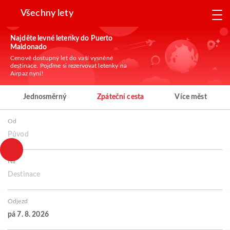
Všechny lety
Najděte levné letenky do Puerto
Maldonado
Cenově dostupný let do vaší vysněné
destinace. Pojďme si rezervovat letenky na
Airpaz nyní!
Jednosměrný
Zpáteční cesta
Více měst
Od
Původ
Na
Destinace
Odjezd
pá 7. 8. 2026