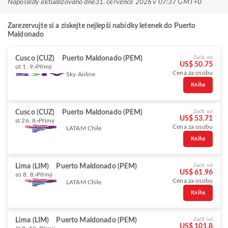
Naposledy aktualizováno dne
31. července 2026 v 07:37 GMT+0
Zarezervujte si a získejte nejlepší nabídky letenek do Puerto
Maldonado
Cusco (CUZ)
Puerto Maldonado (PEM)
Začít od
US$ 50.75
út 1. 9.
Přímý
Cena za osobu
Sky Airline
Kniha
Cusco (CUZ)
Puerto Maldonado (PEM)
Začít od
US$ 53.71
st 26. 8.
Přímý
Cena za osobu
LATAM Chile
Kniha
Lima (LIM)
Puerto Maldonado (PEM)
Začít od
US$ 61.96
so 8. 8.
Přímý
Cena za osobu
LATAM Chile
Kniha
Lima (LIM)
Puerto Maldonado (PEM)
Začít od
US$ 101.8