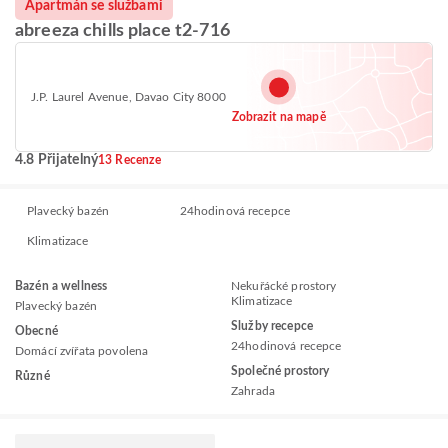
Apartmán se službami
abreeza chills place t2-716
J.P. Laurel Avenue, Davao City 8000
Zobrazit na mapě
4.8 Přijatelný
13 Recenze
Plavecký bazén
24hodinová recepce
Klimatizace
Bazén a wellness
Nekuřácké prostory
Klimatizace
Plavecký bazén
Služby recepce
Obecné
24hodinová recepce
Domácí zvířata povolena
Společné prostory
Různé
Zahrada