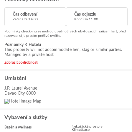
Čas odbavení
Čas odjezdu
Začíná za 14.00
Končí za 11.00
Podmínky check-inu se mohou u jednotlivých ubytovacích zařízení lišit, před
rezervací si je prosím pečlivě ověřte.
Poznamky K Hotelu
This property will not accommodate hen, stag or similar parties.
Managed by a private host
Zobrazit podrobnosti
Umístění
J.P. Laurel Avenue
Davao City 8000
Vybavení a služby
Nekuřácké prostory
Bazén a wellness
Klimatizace