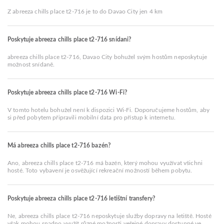
Z abreeza chills place t2-716 je to do Davao City jen 4 km
Poskytuje abreeza chills place t2-716 snídani?
abreeza chills place t2-716, Davao City bohužel svým hostům neposkytuje
možnost snídaně.
Poskytuje abreeza chills place t2-716 Wi-Fi?
V tomto hotelu bohužel není k dispozici Wi-Fi. Doporučujeme hostům, aby
si před pobytem připravili mobilní data pro přístup k internetu.
Má abreeza chills place t2-716 bazén?
Ano, abreeza chills place t2-716 má bazén, který mohou využívat všichni
hosté. Toto vybavení je osvěžující rekreační možností během pobytu.
Poskytuje abreeza chills place t2-716 letištní transfery?
Ne, abreeza chills place t2-716 neposkytuje služby dopravy na letiště. Hosté
však mohou snadno využít různé možnosti veřejné dopravy dostupné ve