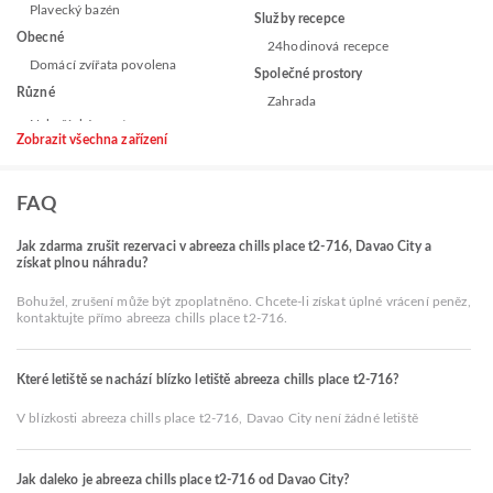
Plavecký bazén
Služby recepce
Obecné
24hodinová recepce
Domácí zvířata povolena
Společné prostory
Různé
Zahrada
Zobrazit všechna zařízení
FAQ
Jak zdarma zrušit rezervaci v abreeza chills place t2-716, Davao City a
získat plnou náhradu?
Bohužel, zrušení může být zpoplatněno. Chcete-li získat úplné vrácení peněz,
kontaktujte přímo abreeza chills place t2-716.
Které letiště se nachází blízko letiště abreeza chills place t2-716?
V blízkosti abreeza chills place t2-716, Davao City není žádné letiště
Jak daleko je abreeza chills place t2-716 od Davao City?