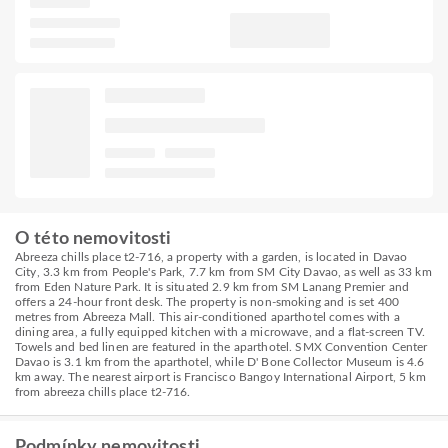
O této nemovitosti
Abreeza chills place t2-716, a property with a garden, is located in Davao
City, 3.3 km from People's Park, 7.7 km from SM City Davao, as well as 33 km
from Eden Nature Park. It is situated 2.9 km from SM Lanang Premier and
offers a 24-hour front desk. The property is non-smoking and is set 400
metres from Abreeza Mall. This air-conditioned aparthotel comes with a
dining area, a fully equipped kitchen with a microwave, and a flat-screen TV.
Towels and bed linen are featured in the aparthotel. SMX Convention Center
Davao is 3.1 km from the aparthotel, while D' Bone Collector Museum is 4.6
km away. The nearest airport is Francisco Bangoy International Airport, 5 km
from abreeza chills place t2-716.
Podmínky nemovitosti