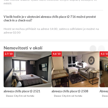
městě.
V kolik hodin je v ubytování abreeza chills place t2-716 možné provést
check-in a check-out?
Hosté se mohou přihlásit na adrese 14:00, zatímco odhlášení je možné na
adrese 02:00
Nemovitosti v okolí
2.7/10
4.6/10
4.1/1
abreeza chills place t2-2508
abreeza chills place t2-2521
Abreez
Davao City
6m od hotelu
Davao City
5m od hotelu
Dava