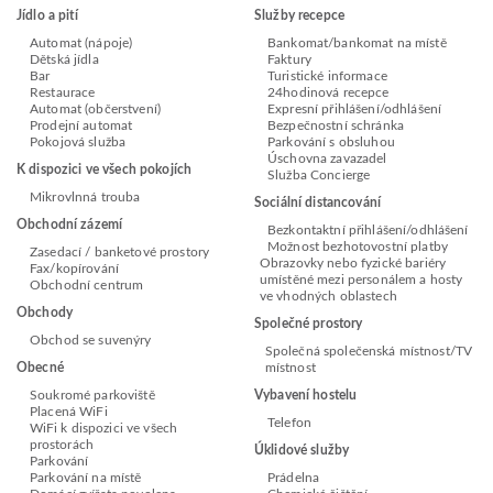
Jídlo a pití
Služby recepce
Automat (nápoje)
Bankomat/bankomat na místě
Dětská jídla
Faktury
Bar
Turistické informace
Restaurace
24hodinová recepce
Automat (občerstvení)
Expresní přihlášení/odhlášení
Prodejní automat
Bezpečnostní schránka
Pokojová služba
Parkování s obsluhou
Úschovna zavazadel
K dispozici ve všech pokojích
Služba Concierge
Mikrovlnná trouba
Sociální distancování
Obchodní zázemí
Bezkontaktní přihlášení/odhlášení
Možnost bezhotovostní platby
Zasedací / banketové prostory
Obrazovky nebo fyzické bariéry
Fax/kopírování
umístěné mezi personálem a hosty
Obchodní centrum
ve vhodných oblastech
Obchody
Společné prostory
Obchod se suvenýry
Společná společenská místnost/TV
Obecné
místnost
Soukromé parkoviště
Vybavení hostelu
Placená WiFi
Telefon
WiFi k dispozici ve všech
prostorách
Úklidové služby
Parkování
Parkování na místě
Prádelna