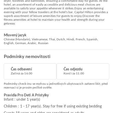
dryer, toiletries and bathrobes, ensuring a comfortable stay for guests. At the
hotel, an assortment of easily accessible and delicious meal choices are
available to satisfy your appetite whenever it strikes.Enjoy an entertaining
evening with your fellow travelers at the hotel's bar. Capital Hilton provides a
superb assortment of leisure amenities for guests to enjoy.Discover the
fitness amenities at hotel to maintain your health and strength during your
getaway.
Mluvený jazyk
Chinese (Mandarin), Vietnamese, Thai, Dutch, Hindi, French, Spanish,
English, German, Arabic, Russian
Podmínky nemovitosti
Čas odbavení
Čas odjezdu
Začíná za 16.00
Končí za 11.00
Podmínky check-inu se mohou u jednotlivých ubytovacích zařízení lišit, před
rezervací si je prosím pečlivě ověřte.
Pravidla Pro Deti A Pristylky
Infant : under 1 year(s)
Children : 1 - 17 year(s). Stay for free if using existing bedding