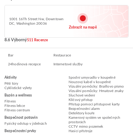
1001 16Th Street Nw, Downtown
DC, Washington 20036
Zobrazit na mapě
8.6 Výborný
511 Recenze
Bar
Restaurace
24hodinová recepce
Internetové služby
Aktivity
Spodní umyvadlo v koupelně
Nouzový kabel v koupelně
Pěší túry
Vizuální pomůcky: Braillovo písmo
Cyklistické výlety
Vizuální pomůcky: Hmatové znaky
Bazén a wellness
Sluchové vedení
Klíčový přístup
Fitness
Přístup pomocí přístupové karty
Fitness lekce
Bezpečnostní alarm
Fitness centrum
Detektory kouře
Bezpečnost potravin
Kamerový systém ve společných
prostorách
Fyzický odstup v jídelnách
CCTV mimo pozemek
Bezpečnostní prvky
Hasicí přístroje