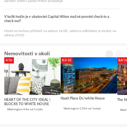
zařízení, které Capital Hilton poskytuje
V kolik hodin je v ubytování Capital Hilton možné provést check-in a
check-out?
Hosté se mohou přihlásit na adrese 16:00, zatímco odhlášení je možné na
adrese 23:00
Nemovitosti v okolí
0/10
8.3/10
8.8/1
Hyatt Place Dc/white House
HEART OF THE CITY IDEAL \
The St
BLOCKS TO WHITE HOUSE
Washington
129m od hotelu
Washington
44m od hotelu
Wash