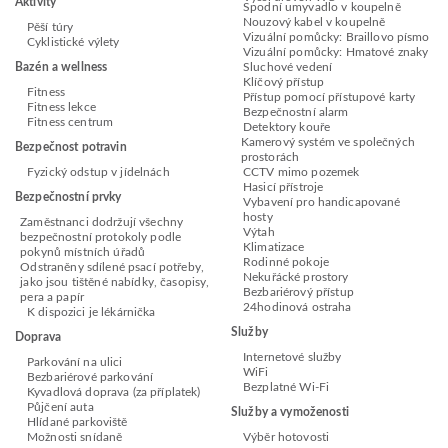
Aktivity
Spodní umyvadlo v koupelně
Nouzový kabel v koupelně
Pěší túry
Vizuální pomůcky: Braillovo písmo
Cyklistické výlety
Vizuální pomůcky: Hmatové znaky
Bazén a wellness
Sluchové vedení
Klíčový přístup
Fitness
Přístup pomocí přístupové karty
Fitness lekce
Bezpečnostní alarm
Fitness centrum
Detektory kouře
Kamerový systém ve společných
Bezpečnost potravin
prostorách
Fyzický odstup v jídelnách
CCTV mimo pozemek
Hasicí přístroje
Bezpečnostní prvky
Vybavení pro handicapované
hosty
Zaměstnanci dodržují všechny
Výtah
bezpečnostní protokoly podle
Klimatizace
pokynů místních úřadů
Rodinné pokoje
Odstraněny sdílené psací potřeby,
Nekuřácké prostory
jako jsou tištěné nabídky, časopisy,
Bezbariérový přístup
pera a papír
24hodinová ostraha
K dispozici je lékárnička
Služby
Doprava
Internetové služby
Parkování na ulici
WiFi
Bezbariérové parkování
Bezplatné Wi-Fi
Kyvadlová doprava (za příplatek)
Půjčení auta
Služby a vymoženosti
Hlídané parkoviště
Možnosti snídaně
Výběr hotovosti