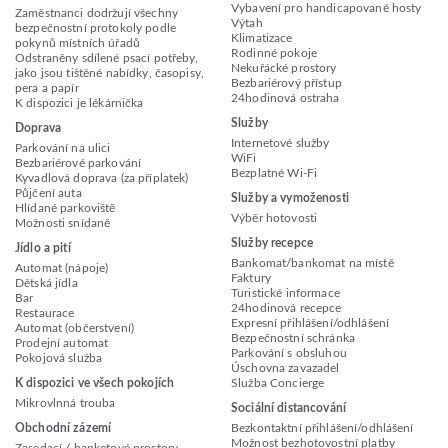
Vybavení pro handicapované hosty
Zaměstnanci dodržují všechny
Výtah
bezpečnostní protokoly podle
Klimatizace
pokynů místních úřadů
Rodinné pokoje
Odstraněny sdílené psací potřeby,
Nekuřácké prostory
jako jsou tištěné nabídky, časopisy,
Bezbariérový přístup
pera a papír
24hodinová ostraha
K dispozici je lékárnička
Služby
Doprava
Internetové služby
Parkování na ulici
WiFi
Bezbariérové parkování
Bezplatné Wi-Fi
Kyvadlová doprava (za příplatek)
Půjčení auta
Služby a vymoženosti
Hlídané parkoviště
Výběr hotovosti
Možnosti snídaně
Služby recepce
Jídlo a pití
Bankomat/bankomat na místě
Automat (nápoje)
Faktury
Dětská jídla
Turistické informace
Bar
24hodinová recepce
Restaurace
Expresní přihlášení/odhlášení
Automat (občerstvení)
Bezpečnostní schránka
Prodejní automat
Parkování s obsluhou
Pokojová služba
Úschovna zavazadel
K dispozici ve všech pokojích
Služba Concierge
Mikrovlnná trouba
Sociální distancování
Obchodní zázemí
Bezkontaktní přihlášení/odhlášení
Možnost bezhotovostní platby