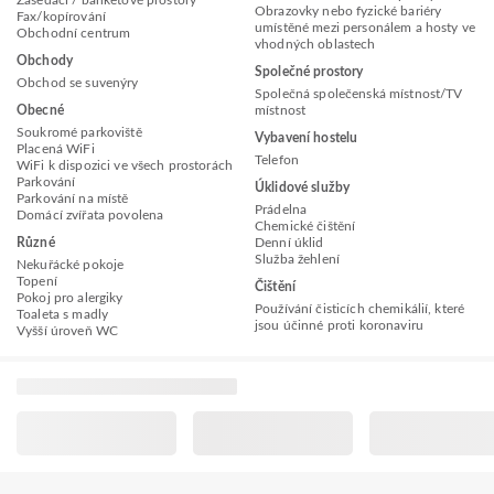
Zasedací / banketové prostory
Obrazovky nebo fyzické bariéry
Fax/kopírování
umístěné mezi personálem a hosty ve
Obchodní centrum
vhodných oblastech
Obchody
Společné prostory
Obchod se suvenýry
Společná společenská místnost/TV
Obecné
místnost
Soukromé parkoviště
Vybavení hostelu
Placená WiFi
Telefon
WiFi k dispozici ve všech prostorách
Parkování
Úklidové služby
Parkování na místě
Prádelna
Domácí zvířata povolena
Chemické čištění
Různé
Denní úklid
Služba žehlení
Nekuřácké pokoje
Topení
Čištění
Pokoj pro alergiky
Používání čisticích chemikálií, které
Toaleta s madly
jsou účinné proti koronaviru
Vyšší úroveň WC