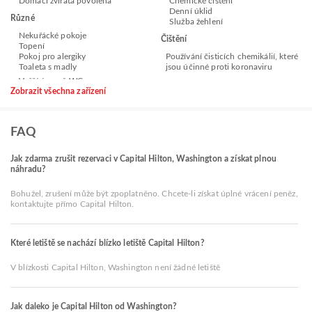
Domácí zvířata povolena
Chemické čištění
Denní úklid
Různé
Služba žehlení
Nekuřácké pokoje
Čištění
Topení
Pokoj pro alergiky
Používání čisticích chemikálií, které
Toaleta s madly
jsou účinné proti koronaviru
Zobrazit všechna zařízení
FAQ
Jak zdarma zrušit rezervaci v Capital Hilton, Washington a získat plnou
náhradu?
Bohužel, zrušení může být zpoplatněno. Chcete-li získat úplné vrácení peněz,
kontaktujte přímo Capital Hilton.
Které letiště se nachází blízko letiště Capital Hilton?
V blízkosti Capital Hilton, Washington není žádné letiště
Jak daleko je Capital Hilton od Washington?