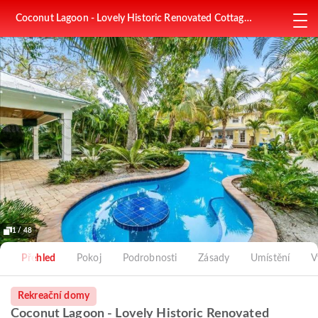
Coconut Lagoon - Lovely Historic Renovated Cottage
wHuge Heated Pool Backyard OasisCabanaBar
1 / 48
Přehled
Pokoj
Podrobnosti
Zásady
Umístění
V
Rekreační domy
Coconut Lagoon - Lovely Historic Renovated