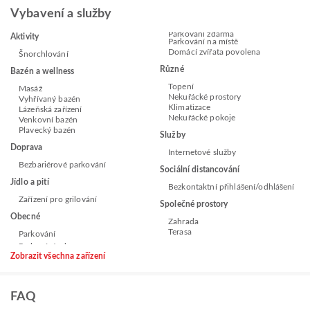
Vybavení a služby
Parkování zdarma
Aktivity
Parkování na místě
Domácí zvířata povolena
Šnorchlování
Různé
Bazén a wellness
Topení
Masáž
Nekuřácké prostory
Vyhřívaný bazén
Klimatizace
Lázeňská zařízení
Nekuřácké pokoje
Venkovní bazén
Plavecký bazén
Služby
Doprava
Internetové služby
Bezbariérové parkování
Sociální distancování
Jídlo a pití
Bezkontaktní přihlášení/odhlášení
Zařízení pro grilování
Společné prostory
Obecné
Zahrada
Terasa
Parkování
Zobrazit všechna zařízení
FAQ