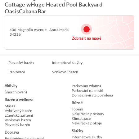
Cottage wHuge Heated Pool Backyard
OasisCabanaBar
406 Magnolia Avenue , Anna Maria
34216
Zobrazit na mapě
Plavecký bazén
Internetové služby
Parkování
Venkovní bazén
Aktivity
Parkování zdarma
Parkování na místě
Šnorchlování
Domácí zvířata povolena
Bazén a wellness
Různé
Masáž
Topení
Vyhřívaný bazén
Nekuřácké prostory
Lázeňská zařízení
Klimatizace
Venkovní bazén
Nekuřácké pokoje
Plavecký bazén
Služby
Doprava
Internetové služby
Bezbariérové parkování