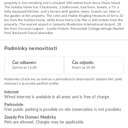
property is non-smoking and is situated 500 metres from Anna Maria Island.
The holiday home has 3 bedrooms, 2 bathrooms, bed linen, towels, a TV, a
fully equipped kitchen, and a terrace with garden views. Guests can relax in
the garden at the property. The John and Mable Ringling Museum of Art is 32
km from the holiday home, while Anna Maria City Pier is 600 metres from the
property. The nearest airport is Sarasota Bradenton International Airport, 28
km from Coconut Lagoon - Lovely Historic Renovated Cottage wHuge Heated
Pool Backyard OasisCabanaBar.
Podmínky nemovitosti
Čas odbavení
Čas odjezdu
Začíná za 16.00
Končí za 10.00
Podmínky check-inu se mohou u jednotlivých ubytovacích zařízení lišit, před
rezervací si je prosím pečlivě ověřte.
Internet
Wired internet is available in all areas and is free of charge.
Parkoviste
Free public parking is possible on site (reservation is not possible).
Zasady Pro Domaci Mazlicky
Pets are allowed. Charges may be applicable.