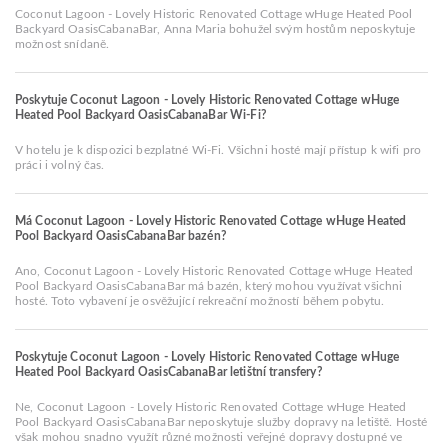
Coconut Lagoon - Lovely Historic Renovated Cottage wHuge Heated Pool
Backyard OasisCabanaBar, Anna Maria bohužel svým hostům neposkytuje
možnost snídaně.
Poskytuje Coconut Lagoon - Lovely Historic Renovated Cottage wHuge
Heated Pool Backyard OasisCabanaBar Wi-Fi?
V hotelu je k dispozici bezplatné Wi-Fi. Všichni hosté mají přístup k wifi pro
práci i volný čas.
Má Coconut Lagoon - Lovely Historic Renovated Cottage wHuge Heated
Pool Backyard OasisCabanaBar bazén?
Ano, Coconut Lagoon - Lovely Historic Renovated Cottage wHuge Heated
Pool Backyard OasisCabanaBar má bazén, který mohou využívat všichni
hosté. Toto vybavení je osvěžující rekreační možností během pobytu.
Poskytuje Coconut Lagoon - Lovely Historic Renovated Cottage wHuge
Heated Pool Backyard OasisCabanaBar letištní transfery?
Ne, Coconut Lagoon - Lovely Historic Renovated Cottage wHuge Heated
Pool Backyard OasisCabanaBar neposkytuje služby dopravy na letiště. Hosté
však mohou snadno využít různé možnosti veřejné dopravy dostupné ve