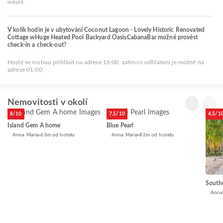
městě.
V kolik hodin je v ubytování Coconut Lagoon - Lovely Historic Renovated
Cottage wHuge Heated Pool Backyard OasisCabanaBar možné provést
check-in a check-out?
Hosté se mohou přihlásit na adrese 16:00, zatímco odhlášení je možné na
adrese 01:00
Nemovitosti v okolí
8/10
7.5/10
4.5/1
Island Gem A home
Blue Pearl
Anna Maria
63m od hotelu
Anna Maria
82m od hotelu
South
Anna