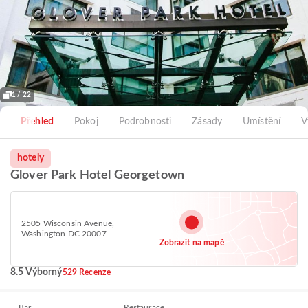
1 / 22
Přehled
Pokoj
Podrobnosti
Zásady
Umístění
V
hotely
Glover Park Hotel Georgetown
2505 Wisconsin Avenue,
Washington DC 20007
Zobrazit na mapě
8.5 Výborný
529 Recenze
Bar
Restaurace