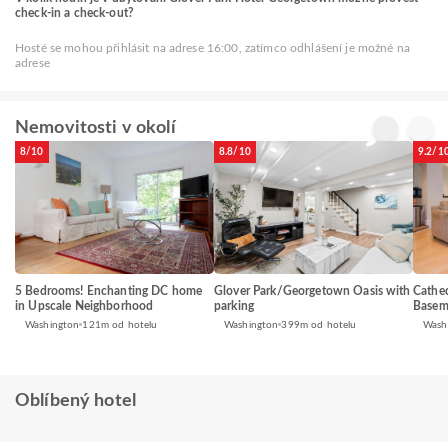
check-in a check-out?
Hosté se mohou přihlásit na adrese 16:00, zatímco odhlášení je možné na
adrese
Nemovitosti v okolí
8/10
8.8/10
9.2/1
5 Bedrooms! Enchanting DC home
Glover Park/Georgetown Oasis with
Cathed
in Upscale Neighborhood
parking
Basem
Washington
121m od hotelu
Washington
399m od hotelu
Wash
Oblíbený hotel