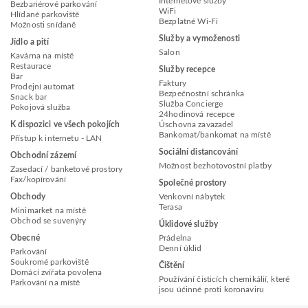
Internetové služby
Bezbariérové parkování
WiFi
Hlídané parkoviště
Bezplatné Wi-Fi
Možnosti snídaně
Služby a vymoženosti
Jídlo a pití
Salon
Kavárna na místě
Restaurace
Služby recepce
Bar
Faktury
Prodejní automat
Bezpečnostní schránka
Snack bar
Služba Concierge
Pokojová služba
24hodinová recepce
K dispozici ve všech pokojích
Úschovna zavazadel
Bankomat/bankomat na místě
Přístup k internetu - LAN
Sociální distancování
Obchodní zázemí
Možnost bezhotovostní platby
Zasedací / banketové prostory
Fax/kopírování
Společné prostory
Obchody
Venkovní nábytek
Terasa
Minimarket na místě
Obchod se suvenýry
Úklidové služby
Obecné
Prádelna
Denní úklid
Parkování
Soukromé parkoviště
Čištění
Domácí zvířata povolena
Používání čisticích chemikálií, které
Parkování na místě
jsou účinné proti koronaviru