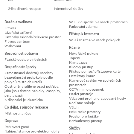
24hodinová recepce
Internetové služby
Bazén a wellness
WiFi k dispozici ve všech prostorách
Parkování zdarma
Fitness
Lázeňská zařízení
Přístup k internetu
Lázeňský salonek/relaxační prostor
Wi-Fi zdarma ve všech pokojích
Fitness centrum
Voskování
Různé
Bezpečnost potravin
Nekuřácké pokoje
Topení
Fyzický odstup v jídelnách
Klimatizace
Bezpečnostní prvky
Klíčový přístup
Přístup pomocí přístupové karty
Zaměstnanci dodržují všechny
Detektory kouře
bezpečnostní protokoly podle
Kamerový systém ve společných
pokynů místních úřadů
prostorách
Odstraněny sdílené psací potřeby,
CCTV mimo pozemek
jako jsou tištěné nabídky, časopisy,
Hasicí přístroje
pera a papír
Vybavení pro handicapované hosty
K dispozici je lékárnička
Rodinné pokoje
Co dělat, způsoby relaxace
Výtah
Nekuřácké prostory
Místnost na jógu
Prostor pro kuřáky
Doprava
Bezbariérový přístup
Parkovací garáž
Služby
Nabíjecí stanice pro elektromobily