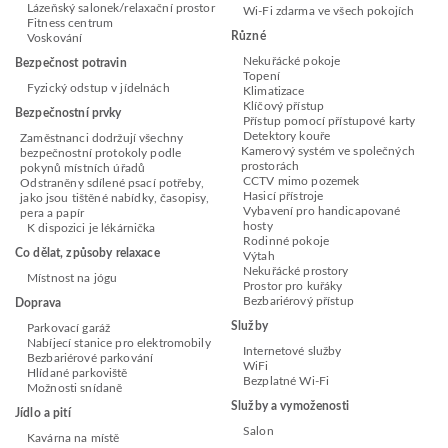
Lázeňský salonek/relaxační prostor
Wi-Fi zdarma ve všech pokojích
Fitness centrum
Různé
Voskování
Nekuřácké pokoje
Bezpečnost potravin
Topení
Fyzický odstup v jídelnách
Klimatizace
Klíčový přístup
Bezpečnostní prvky
Přístup pomocí přístupové karty
Detektory kouře
Zaměstnanci dodržují všechny
Kamerový systém ve společných
bezpečnostní protokoly podle
prostorách
pokynů místních úřadů
CCTV mimo pozemek
Odstraněny sdílené psací potřeby,
Hasicí přístroje
jako jsou tištěné nabídky, časopisy,
Vybavení pro handicapované
pera a papír
hosty
K dispozici je lékárnička
Rodinné pokoje
Co dělat, způsoby relaxace
Výtah
Nekuřácké prostory
Místnost na jógu
Prostor pro kuřáky
Bezbariérový přístup
Doprava
Služby
Parkovací garáž
Nabíjecí stanice pro elektromobily
Internetové služby
Bezbariérové parkování
WiFi
Hlídané parkoviště
Bezplatné Wi-Fi
Možnosti snídaně
Služby a vymoženosti
Jídlo a pití
Salon
Kavárna na místě