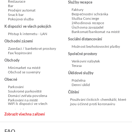
Restaurace
Služby recepce
Bar
Faktury
Prodejní automat
Bezpečnostní schránka
Snack bar
Služba Concierge
Pokojová služba
24hodinová recepce
K dispozici ve všech pokojích
Úschovna zavazadel
Bankomat/bankomat na místě
Přístup k internetu - LAN
Sociální distancování
Obchodní zázemí
Možnost bezhotovostní platby
Zasedací / banketové prostory
Fax/kopírování
Společné prostory
Obchody
Venkovní nábytek
Terasa
Minimarket na místě
Obchod se suvenýry
Úklidové služby
Obecné
Prádelna
Denní úklid
Parkování
Soukromé parkoviště
Čištění
Domácí zvířata povolena
Používání čisticích chemikálií, které
Parkování na místě
WiFi k dispozici ve všech
jsou účinné proti koronaviru
Zobrazit všechna zařízení
FAQ