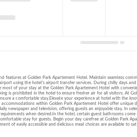
 and features at Golden Park Apartement Hotel. Maintain seamless comm
irport using the hotel's airport transfer services. During chilly days an
 most of your stay at the Golden Park Apartement Hotel with convenien
ng is prohibited in the hotel to ensure fresher air for all visitors. At
ensure a comfortable stay.Elevate your experience at hotel with the kn
ew accommodations within Golden Park Apartement Hotel offer unique de
 newspaper and television, offering guests an enjoyable stay. In select
ur requirements when desired.In the hotel, certain guest bathrooms come
a comfortable stay for guests. Begin your day carefree at Golden Park A
ent of easily accessible and delicious meal choices are available to sati