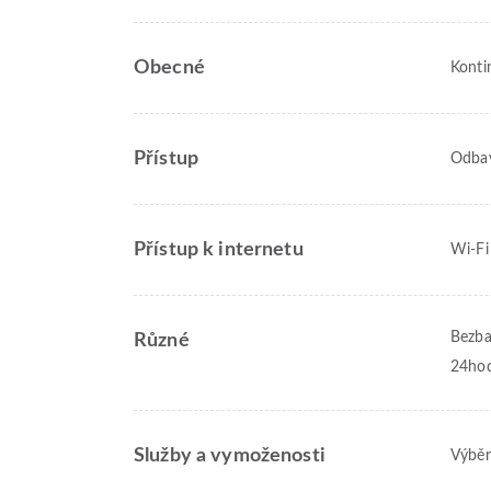
Obecné
Konti
Přístup
Odbav
Přístup k internetu
Wi-Fi
Bezba
Různé
24hod
Služby a vymoženosti
Výběr