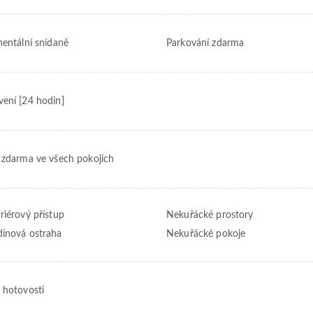
nentální snídaně
Parkování zdarma
ení [24 hodin]
 zdarma ve všech pokojích
riérový přístup
Nekuřácké prostory
inová ostraha
Nekuřácké pokoje
 hotovosti