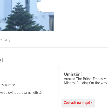
Zobrazit všechny fotografie
ení
FAQ
l
Umístění
Around The Britsh Embassy, I
Minarol Building,On the way
estaurace
Meganagna, Piazza +251
yvadlová doprava na letiště
Zobrazit na mapě >