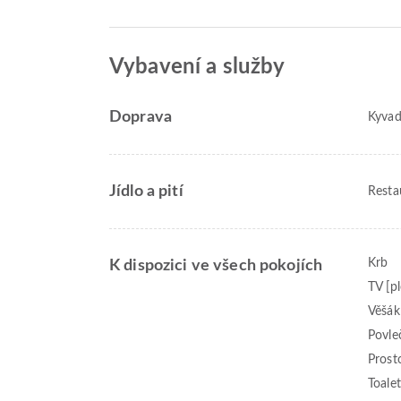
Vybavení a služby
Doprava
Kyvad
Jídlo a pití
Resta
Krb
K dispozici ve všech pokojích
TV [p
Věšák
Povle
Prost
Toale