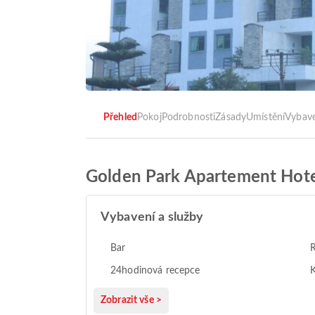
Přehled
Pokoj
Podrobnosti
Zásady
Umístění
Vybav
Golden Park Apartement Hote
Vybavení a služby
Bar
R
24hodinová recepce
K
Zobrazit vše >