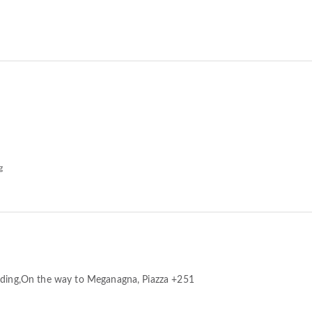
g
ilding,On the way to Meganagna
, Piazza +251