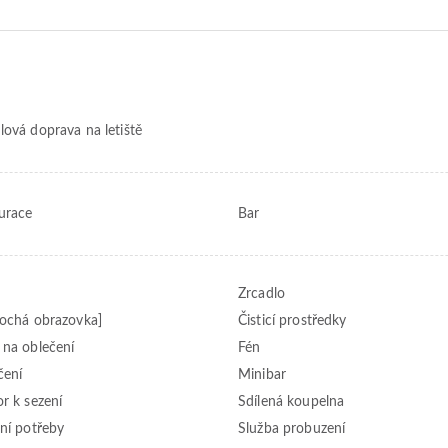
lová doprava na letiště
urace
Bar
Zrcadlo
lochá obrazovka]
Čisticí prostředky
 na oblečení
Fén
čení
Minibar
or k sezení
Sdílená koupelna
tní potřeby
Služba probuzení