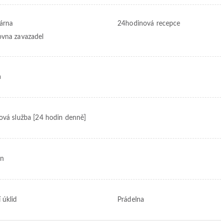
árna
24hodinová recepce
vna zavazadel
a
ová služba [24 hodin denně]
on
 úklid
Prádelna