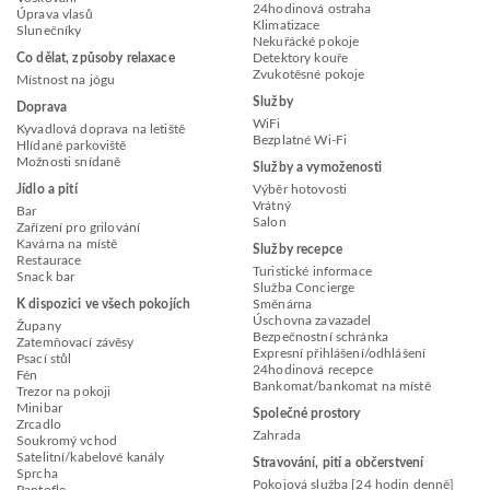
24hodinová ostraha
Úprava vlasů
Klimatizace
Slunečníky
Nekuřácké pokoje
Co dělat, způsoby relaxace
Detektory kouře
Zvukotěsné pokoje
Místnost na jógu
Služby
Doprava
WiFi
Kyvadlová doprava na letiště
Bezplatné Wi-Fi
Hlídané parkoviště
Možnosti snídaně
Služby a vymoženosti
Jídlo a pití
Výběr hotovosti
Vrátný
Bar
Salon
Zařízení pro grilování
Kavárna na místě
Služby recepce
Restaurace
Turistické informace
Snack bar
Služba Concierge
K dispozici ve všech pokojích
Směnárna
Úschovna zavazadel
Župany
Bezpečnostní schránka
Zatemňovací závěsy
Expresní přihlášení/odhlášení
Psací stůl
24hodinová recepce
Fén
Bankomat/bankomat na místě
Trezor na pokoji
Minibar
Společné prostory
Zrcadlo
Zahrada
Soukromý vchod
Satelitní/kabelové kanály
Stravování, pití a občerstvení
Sprcha
Pokojová služba [24 hodin denně]