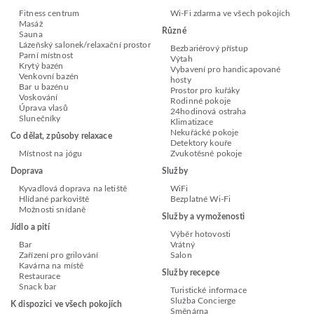
Fitness centrum
Wi-Fi zdarma ve všech pokojích
Masáž
Různé
Sauna
Lázeňský salonek/relaxační prostor
Bezbariérový přístup
Parní místnost
Výtah
Krytý bazén
Vybavení pro handicapované
Venkovní bazén
hosty
Bar u bazénu
Prostor pro kuřáky
Voskování
Rodinné pokoje
Úprava vlasů
24hodinová ostraha
Slunečníky
Klimatizace
Nekuřácké pokoje
Co dělat, způsoby relaxace
Detektory kouře
Místnost na jógu
Zvukotěsné pokoje
Doprava
Služby
Kyvadlová doprava na letiště
WiFi
Hlídané parkoviště
Bezplatné Wi-Fi
Možnosti snídaně
Služby a vymoženosti
Jídlo a pití
Výběr hotovosti
Bar
Vrátný
Zařízení pro grilování
Salon
Kavárna na místě
Služby recepce
Restaurace
Snack bar
Turistické informace
Služba Concierge
K dispozici ve všech pokojích
Směnárna