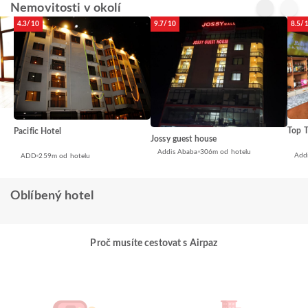
Nemovitosti v okolí
4.3/10
9.7/10
8.5/
Top T
Pacific Hotel
Jossy guest house
Addis Ababa
306m od hotelu
Add
ADD
259m od hotelu
Oblíbený hotel
Proč musíte cestovat s Airpaz