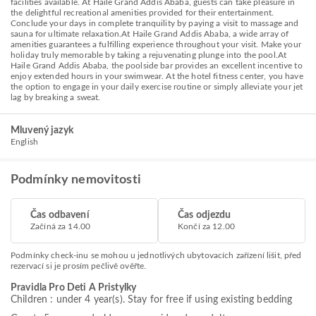
facilities available. At Haile Grand Addis Ababa, guests can take pleasure in
the delightful recreational amenities provided for their entertainment.
Conclude your days in complete tranquility by paying a visit to massage and
sauna for ultimate relaxation.At Haile Grand Addis Ababa, a wide array of
amenities guarantees a fulfilling experience throughout your visit. Make your
holiday truly memorable by taking a rejuvenating plunge into the pool.At
Haile Grand Addis Ababa, the poolside bar provides an excellent incentive to
enjoy extended hours in your swimwear. At the hotel fitness center, you have
the option to engage in your daily exercise routine or simply alleviate your jet
lag by breaking a sweat.
Mluvený jazyk
English
Podmínky nemovitosti
Čas odbavení
Čas odjezdu
Začíná za 14.00
Končí za 12.00
Podmínky check-inu se mohou u jednotlivých ubytovacích zařízení lišit, před
rezervací si je prosím pečlivě ověřte.
Pravidla Pro Deti A Pristylky
Children : under 4 year(s). Stay for free if using existing bedding