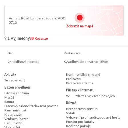
Asmara Road Lamberet Square, ADD
5713
Zobrazit na mapě
9.1 Výjimečný
88 Recenze
Bar
Restaurace
24hodinová recepce
Kyvadlová doprava na letiště
Aktivity
Kontinentální snídaně
Parkování
Tenisový kurt
Parkování zdarma
Bazén a wellness
Přístup k internetu
Fitness centrum
Wi-Fi zdarma ve všech pokojích
Masáž
Sauna
Různé
Lázeňský salonek/relaxační prostor
Bezbariérový přístup
Parní místnost
Výtah
Krytý bazén
Vybavení pro handicapované hosty
Venkovní bazén
Prostor pro kuřáky
Bar u bazénu
Rodinné pokoje
Voskování