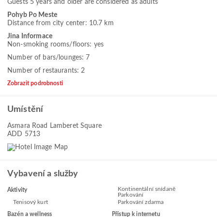
Guests 5 years and older are considered as adults
Pohyb Po Meste
Distance from city center: 10.7 km
Jina Informace
Non-smoking rooms/floors: yes
Number of bars/lounges: 7
Number of restaurants: 2
Zobrazit podrobnosti
Umístění
Asmara Road Lamberet Square
ADD 5713
Vybavení a služby
Kontinentální snídaně
Aktivity
Parkování
Tenisový kurt
Parkování zdarma
Bazén a wellness
Přístup k internetu