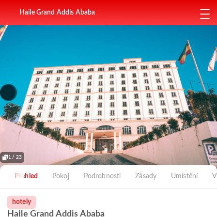
Haile Grand Addis Ababa
1 / 23
Přehled
Pokoj
Podrobnosti
Zásady
Umístění
V
hotely
Haile Grand Addis Ababa