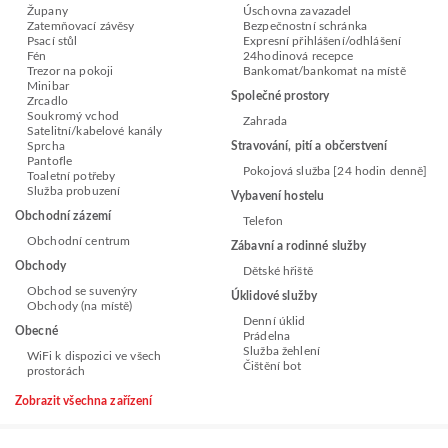
Župany
Úschovna zavazadel
Zatemňovací závěsy
Bezpečnostní schránka
Psací stůl
Expresní přihlášení/odhlášení
Fén
24hodinová recepce
Trezor na pokoji
Bankomat/bankomat na místě
Minibar
Společné prostory
Zrcadlo
Soukromý vchod
Zahrada
Satelitní/kabelové kanály
Sprcha
Stravování, pití a občerstvení
Pantofle
Pokojová služba [24 hodin denně]
Toaletní potřeby
Služba probuzení
Vybavení hostelu
Obchodní zázemí
Telefon
Obchodní centrum
Zábavní a rodinné služby
Obchody
Dětské hřiště
Obchod se suvenýry
Úklidové služby
Obchody (na místě)
Denní úklid
Obecné
Prádelna
Služba žehlení
WiFi k dispozici ve všech
Čištění bot
prostorách
Zobrazit všechna zařízení