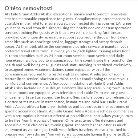
O této nemovitosti
At Haile Grand Addis Ababa, exceptional service and top-notch amenities
create a memorable experience for guests. Complimentary internet access is
available in the hotel to ensure you stay connected during your visit.Arrange
your trips to and from the airport using the hotel's convenient transportation
services booking.For guests with their own vehicle, parking facilities are
provided.Continuously receive the support you require through front desk
amenities such as concierge service, luggage storage and safety deposit
boxes. At the hotel, utilize the convenient laundry service to maintain your
preferred travel attire fresh, allowing you to pack lighter. Craving relaxation?
In-room amenities such as 24-hour room service, room service and daily
housekeeping allow you to maximize your time spent inside the room.For the
health and well-being of all guests and staff, smoking is restricted exclusively
to assigned zones.Accommodations come equipped with all the
conveniences required for a restful night's slumber. A selection of rooms
feature linen service, blackout curtains and air conditioning to ensure your
comfort and convenience. A few accommodations at Haile Grand Addis
Ababa also include unique design elements like a separate living room. A few
chosen rooms are equipped with television and cable TV to ensure guest
amusement. In certain rooms, the hotel offers visitors access to a refrigerator,
a coffee or tea maker, instant coffee, instant tea and mini bar. Haile Grand
Addis Ababa offers a hair dryer, toiletries and bathrobes in the restrooms of
specific accommodations. At Haile Grand Addis Ababa, each day commences
with a scrumptious breakfast offered at no additional cost.Allow your journey
to be free from the pangs of hunger! On-site eateries offer delicious and
accessible meal choices.An evening spent at hotel's bar can offer as much
enjoyment as venturing out with your fellow travelers. Are you inclined to
prepare your own dishes? You will surely appreciate having the on-site BBQ