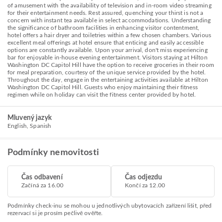
of amusement with the availability of television and in-room video streaming
for their entertainment needs. Rest assured, quenching your thirst is not a
concern with instant tea available in select accommodations. Understanding
the significance of bathroom facilities in enhancing visitor contentment,
hotel offers a hair dryer and toiletries within a few chosen chambers. Various
excellent meal offerings at hotel ensure that enticing and easily accessible
options are constantly available. Upon your arrival, don't miss experiencing
bar for enjoyable in-house evening entertainment. Visitors staying at Hilton
Washington DC Capitol Hill have the option to receive groceries in their room
for meal preparation, courtesy of the unique service provided by the hotel.
Throughout the day, engage in the entertaining activities available at Hilton
Washington DC Capitol Hill. Guests who enjoy maintaining their fitness
regimen while on holiday can visit the fitness center provided by hotel.
Mluvený jazyk
English, Spanish
Podmínky nemovitosti
Čas odbavení
Čas odjezdu
Začíná za 16.00
Končí za 12.00
Podmínky check-inu se mohou u jednotlivých ubytovacích zařízení lišit, před
rezervací si je prosím pečlivě ověřte.