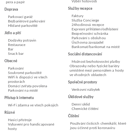
Výběr hotovosti
pera a papír
Služby recepce
Doprava
Faktury
Parkovací garáž
Služba Concierge
Bezbariérové parkování
24hodinová recepce
Hlídané parkoviště
Expresní přihlášení/odhlášení
Jídlo a pití
Bezpečnostní schránka
Parkování s obsluhou
Dodávky potravin
Úschovna zavazadel
Restaurace
Bankomat/bankomat na místě
Bar
Snack bar
Sociální distancování
Obecné
Možnost bezhotovostní platby
Obrazovky nebo fyzické bariéry
Parkování
umístěné mezi personálem a hosty
Soukromé parkoviště
ve vhodných oblastech
WiFi k dispozici ve všech
prostorách
Společné prostory
Domácí zvířata povolena
Venkovní nábytek
Parkování na místě
Úklidové služby
Přístup k internetu
Denní úklid
Wi-Fi zdarma ve všech pokojích
Chemické čištění
Různé
Čištění
Hasicí přístroje
Používání čisticích chemikálií, které
Vybavení pro handicapované
jsou účinné proti koronaviru
hosty