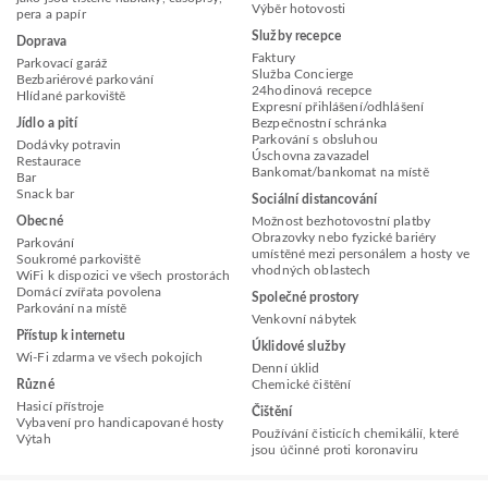
Výběr hotovosti
pera a papír
Služby recepce
Doprava
Faktury
Parkovací garáž
Služba Concierge
Bezbariérové parkování
24hodinová recepce
Hlídané parkoviště
Expresní přihlášení/odhlášení
Jídlo a pití
Bezpečnostní schránka
Parkování s obsluhou
Dodávky potravin
Úschovna zavazadel
Restaurace
Bankomat/bankomat na místě
Bar
Snack bar
Sociální distancování
Obecné
Možnost bezhotovostní platby
Obrazovky nebo fyzické bariéry
Parkování
umístěné mezi personálem a hosty ve
Soukromé parkoviště
vhodných oblastech
WiFi k dispozici ve všech prostorách
Domácí zvířata povolena
Společné prostory
Parkování na místě
Venkovní nábytek
Přístup k internetu
Úklidové služby
Wi-Fi zdarma ve všech pokojích
Denní úklid
Různé
Chemické čištění
Hasicí přístroje
Čištění
Vybavení pro handicapované hosty
Používání čisticích chemikálií, které
Výtah
jsou účinné proti koronaviru