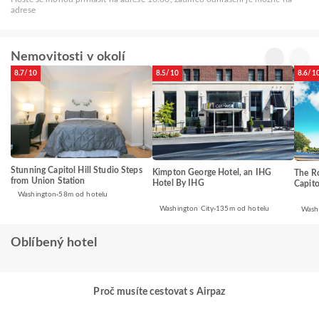
adrese
Nemovitosti v okolí
8.7/10
8.5/10
8.6/1
Stunning Capitol Hill Studio Steps
Kimpton George Hotel, an IHG
The R
from Union Station
Hotel By IHG
Capito
Washington
58m od hotelu
Washington City
135m od hotelu
Wash
Oblíbený hotel
Proč musíte cestovat s Airpaz