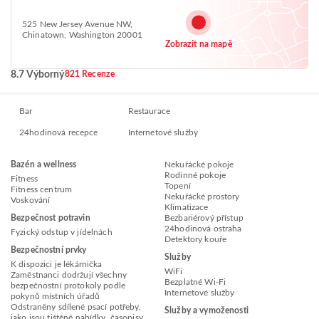
525 New Jersey Avenue NW,
Chinatown, Washington 20001
Zobrazit na mapě
8.7 Výborný
821 Recenze
Bar
Restaurace
24hodinová recepce
Internetové služby
Bazén a wellness
Nekuřácké pokoje
Rodinné pokoje
Fitness
Topení
Fitness centrum
Nekuřácké prostory
Voskování
Klimatizace
Bezpečnost potravin
Bezbariérový přístup
24hodinová ostraha
Fyzický odstup v jídelnách
Detektory kouře
Bezpečnostní prvky
Služby
K dispozici je lékárnička
WiFi
Zaměstnanci dodržují všechny
Bezplatné Wi-Fi
bezpečnostní protokoly podle
Internetové služby
pokynů místních úřadů
Odstraněny sdílené psací potřeby,
Služby a vymoženosti
jako jsou tištěné nabídky, časopisy,