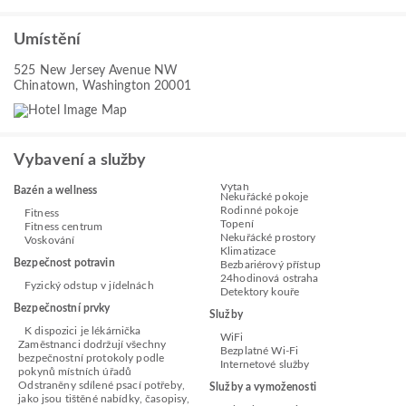
Umístění
525 New Jersey Avenue NW
Chinatown, Washington 20001
Vybavení a služby
Výtah
Bazén a wellness
Nekuřácké pokoje
Rodinné pokoje
Fitness
Topení
Fitness centrum
Nekuřácké prostory
Voskování
Klimatizace
Bezpečnost potravin
Bezbariérový přístup
24hodinová ostraha
Fyzický odstup v jídelnách
Detektory kouře
Bezpečnostní prvky
Služby
K dispozici je lékárnička
WiFi
Zaměstnanci dodržují všechny
Bezplatné Wi-Fi
bezpečnostní protokoly podle
Internetové služby
pokynů místních úřadů
Odstraněny sdílené psací potřeby,
Služby a vymoženosti
jako jsou tištěné nabídky, časopisy,