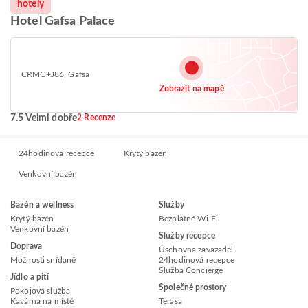
hotely
Hotel Gafsa Palace
CRMC+J86, Gafsa
Zobrazit na mapě
7.5 Velmi dobře
2 Recenze
24hodinová recepce
Krytý bazén
Venkovní bazén
Bazén a wellness
Služby
Krytý bazén
Bezplatné Wi-Fi
Venkovní bazén
Služby recepce
Doprava
Úschovna zavazadel
Možnosti snídaně
24hodinová recepce
Služba Concierge
Jídlo a pití
Společné prostory
Pokojová služba
Kavárna na místě
Terasa