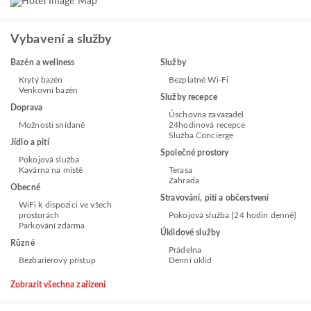
Vybavení a služby
Bazén a wellness
Služby
Krytý bazén
Bezplatné Wi-Fi
Venkovní bazén
Služby recepce
Doprava
Úschovna zavazadel
Možnosti snídaně
24hodinová recepce
Služba Concierge
Jídlo a pití
Společné prostory
Pokojová služba
Kavárna na místě
Terasa
Zahrada
Obecné
Stravování, pití a občerstvení
WiFi k dispozici ve všech
prostorách
Pokojová služba [24 hodin denně]
Parkování zdarma
Úklidové služby
Různé
Prádelna
Bezbariérový přístup
Denní úklid
Zobrazit všechna zařízení