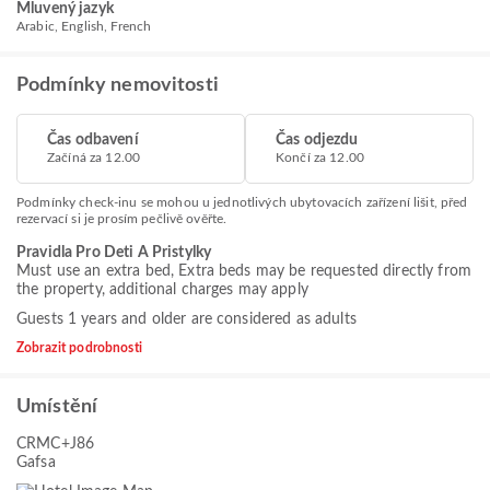
Mluvený jazyk
Arabic, English, French
Podmínky nemovitosti
Čas odbavení
Čas odjezdu
Začíná za 12.00
Končí za 12.00
Podmínky check-inu se mohou u jednotlivých ubytovacích zařízení lišit, před
rezervací si je prosím pečlivě ověřte.
Pravidla Pro Deti A Pristylky
Must use an extra bed, Extra beds may be requested directly from
the property, additional charges may apply
Guests 1 years and older are considered as adults
Zobrazit podrobnosti
Umístění
CRMC+J86
Gafsa