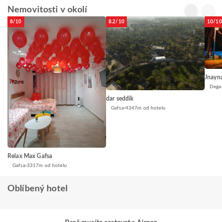
Nemovitosti v okolí
8/10
8.2/10
10/10
Jnayn
Dega
dar seddik
Gafsa
4347m od hotelu
Relax Max Gafsa
Gafsa
3317m od hotelu
Oblíbený hotel