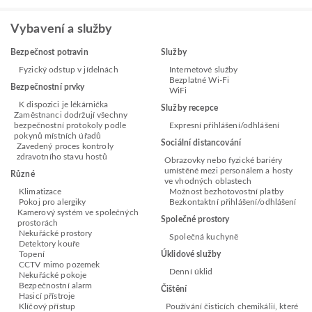
Vybavení a služby
Bezpečnost potravin
Služby
Fyzický odstup v jídelnách
Internetové služby
Bezplatné Wi-Fi
Bezpečnostní prvky
WiFi
K dispozici je lékárnička
Služby recepce
Zaměstnanci dodržují všechny
bezpečnostní protokoly podle
Expresní přihlášení/odhlášení
pokynů místních úřadů
Sociální distancování
Zavedený proces kontroly
zdravotního stavu hostů
Obrazovky nebo fyzické bariéry
umístěné mezi personálem a hosty
Různé
ve vhodných oblastech
Klimatizace
Možnost bezhotovostní platby
Pokoj pro alergiky
Bezkontaktní přihlášení/odhlášení
Kamerový systém ve společných
Společné prostory
prostorách
Nekuřácké prostory
Společná kuchyně
Detektory kouře
Topení
Úklidové služby
CCTV mimo pozemek
Denní úklid
Nekuřácké pokoje
Bezpečnostní alarm
Čištění
Hasicí přístroje
Klíčový přístup
Používání čisticích chemikálií, které