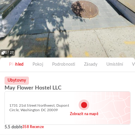
1 / 27
Přehled
Pokoj
Podrobnosti
Zásady
Umístění
V
Ubytovny
May Flower Hostel LLC
1731 21st Street Northwest, Dupont
Circle, Washington DC 20009
Zobrazit na mapě
5.5 dobře
358 Recenze