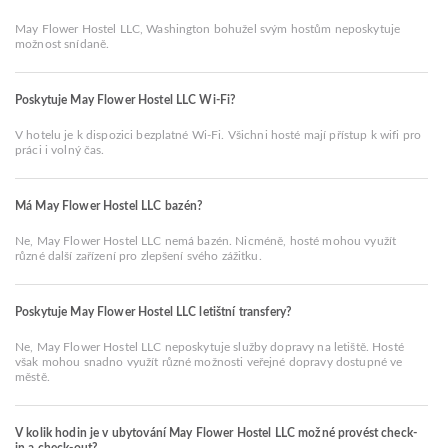
May Flower Hostel LLC, Washington bohužel svým hostům neposkytuje
možnost snídaně.
Poskytuje May Flower Hostel LLC Wi-Fi?
V hotelu je k dispozici bezplatné Wi-Fi. Všichni hosté mají přístup k wifi pro
práci i volný čas.
Má May Flower Hostel LLC bazén?
Ne, May Flower Hostel LLC nemá bazén. Nicméně, hosté mohou využít
různé další zařízení pro zlepšení svého zážitku.
Poskytuje May Flower Hostel LLC letištní transfery?
Ne, May Flower Hostel LLC neposkytuje služby dopravy na letiště. Hosté
však mohou snadno využít různé možnosti veřejné dopravy dostupné ve
městě.
V kolik hodin je v ubytování May Flower Hostel LLC možné provést check-
in a check-out?