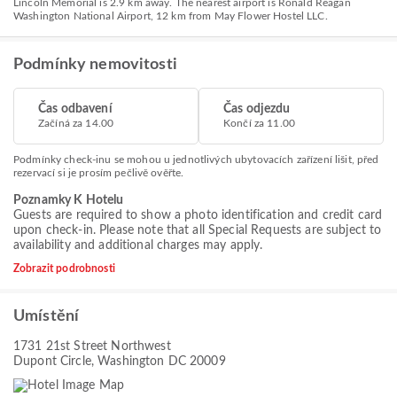
Lincoln Memorial is 2.9 km away. The nearest airport is Ronald Reagan
Washington National Airport, 12 km from May Flower Hostel LLC.
Podmínky nemovitosti
Čas odbavení
Čas odjezdu
Začíná za 14.00
Končí za 11.00
Podmínky check-inu se mohou u jednotlivých ubytovacích zařízení lišit, před
rezervací si je prosím pečlivě ověřte.
Poznamky K Hotelu
Guests are required to show a photo identification and credit card
upon check-in. Please note that all Special Requests are subject to
availability and additional charges may apply.
Zobrazit podrobnosti
Umístění
1731 21st Street Northwest
Dupont Circle, Washington DC 20009