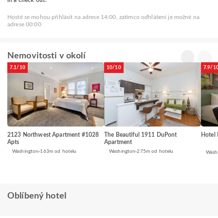
Hosté se mohou přihlásit na adrese 14:00, zatímco odhlášení je možné na
adrese 00:00
Nemovitosti v okolí
7.1/10
10/10
7.9/1
2123 Northwest Apartment #1028
The Beautiful 1911 DuPont
Hotel
Apts
Apartment
Washington
163m od hotelu
Washington
275m od hotelu
Wash
Oblíbený hotel