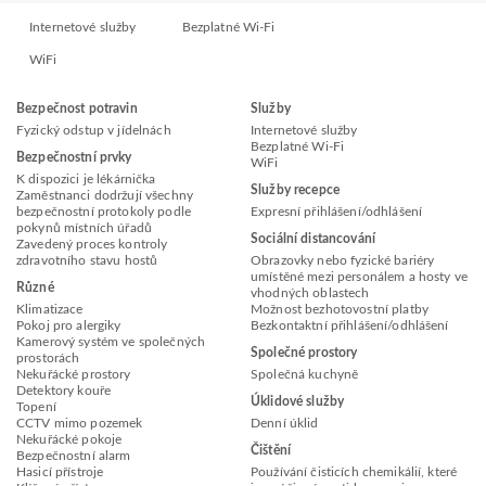
Internetové služby
Bezplatné Wi-Fi
WiFi
Bezpečnost potravin
Služby
Fyzický odstup v jídelnách
Internetové služby
Bezplatné Wi-Fi
Bezpečnostní prvky
WiFi
K dispozici je lékárnička
Služby recepce
Zaměstnanci dodržují všechny
bezpečnostní protokoly podle
Expresní přihlášení/odhlášení
pokynů místních úřadů
Sociální distancování
Zavedený proces kontroly
zdravotního stavu hostů
Obrazovky nebo fyzické bariéry
umístěné mezi personálem a hosty ve
Různé
vhodných oblastech
Klimatizace
Možnost bezhotovostní platby
Pokoj pro alergiky
Bezkontaktní přihlášení/odhlášení
Kamerový systém ve společných
Společné prostory
prostorách
Nekuřácké prostory
Společná kuchyně
Detektory kouře
Úklidové služby
Topení
CCTV mimo pozemek
Denní úklid
Nekuřácké pokoje
Čištění
Bezpečnostní alarm
Hasicí přístroje
Používání čisticích chemikálií, které