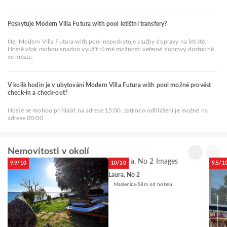
Poskytuje Modern Villa Futura with pool letištní transfery?
Ne, Modern Villa Futura with pool neposkytuje služby dopravy na letiště.
Hosté však mohou snadno využít různé možnosti veřejné dopravy dostupné
ve městě.
V kolik hodin je v ubytování Modern Villa Futura with pool možné provést
check-in a check-out?
Hosté se mohou přihlásit na adrese 15:00, zatímco odhlášení je možné na
adrese 00:00
Nemovitosti v okolí
9.9/10
10/10
9.5/1
Laura, No 2
Maslenica
58m od hotelu