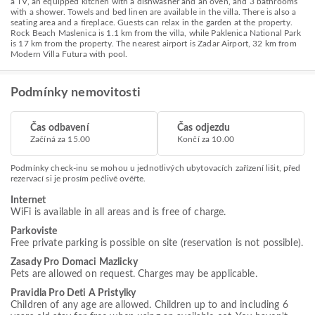
a TV, an equipped kitchen with a dishwasher and an oven, and 3 bathrooms
with a shower. Towels and bed linen are available in the villa. There is also a
seating area and a fireplace. Guests can relax in the garden at the property.
Rock Beach Maslenica is 1.1 km from the villa, while Paklenica National Park
is 17 km from the property. The nearest airport is Zadar Airport, 32 km from
Modern Villa Futura with pool.
Podmínky nemovitosti
Čas odbavení
Čas odjezdu
Začíná za 15.00
Končí za 10.00
Podmínky check-inu se mohou u jednotlivých ubytovacích zařízení lišit, před
rezervací si je prosím pečlivě ověřte.
Internet
WiFi is available in all areas and is free of charge.
Parkoviste
Free private parking is possible on site (reservation is not possible).
Zasady Pro Domaci Mazlicky
Pets are allowed on request. Charges may be applicable.
Pravidla Pro Deti A Pristylky
Children of any age are allowed. Children up to and including 6