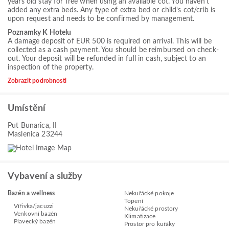
years old stay for free when using an available cot. You haven't
added any extra beds. Any type of extra bed or child's cot/crib is
upon request and needs to be confirmed by management.
Poznamky K Hotelu
A damage deposit of EUR 500 is required on arrival. This will be
collected as a cash payment. You should be reimbursed on check-
out. Your deposit will be refunded in full in cash, subject to an
inspection of the property.
Zobrazit podrobnosti
Umístění
Put Bunarica, II
Maslenica 23244
Vybavení a služby
Bazén a wellness
Nekuřácké pokoje
Topení
Vířivka/jacuzzi
Nekuřácké prostory
Venkovní bazén
Klimatizace
Plavecký bazén
Prostor pro kuřáky