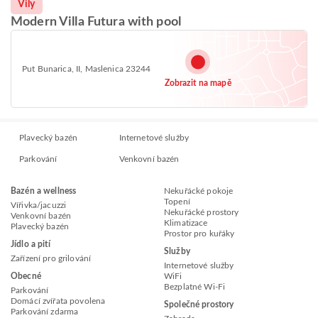
Vily
Modern Villa Futura with pool
Put Bunarica, II, Maslenica 23244
Zobrazit na mapě
Plavecký bazén
Internetové služby
Parkování
Venkovní bazén
Bazén a wellness
Nekuřácké pokoje
Topení
Vířivka/jacuzzi
Nekuřácké prostory
Venkovní bazén
Klimatizace
Plavecký bazén
Prostor pro kuřáky
Jídlo a pití
Služby
Zařízení pro grilování
Internetové služby
Obecné
WiFi
Bezplatné Wi-Fi
Parkování
Domácí zvířata povolena
Společné prostory
Parkování zdarma