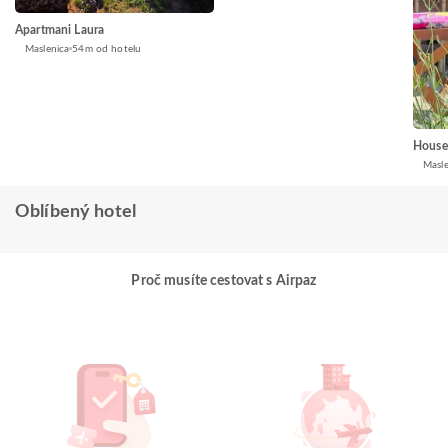
Apartmani Laura
Maslenica
54m od hotelu
House
Masle
Oblíbený hotel
Proč musíte cestovat s Airpaz