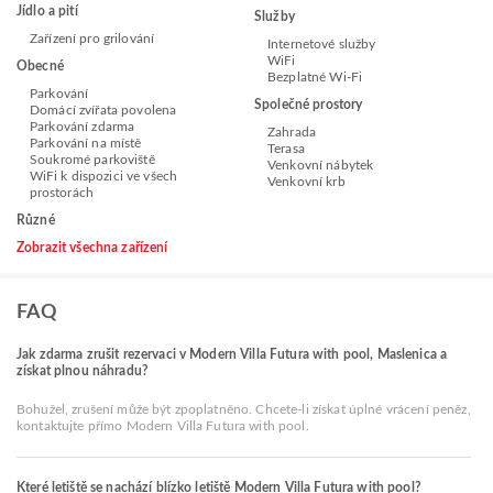
Jídlo a pití
Služby
Zařízení pro grilování
Internetové služby
WiFi
Obecné
Bezplatné Wi-Fi
Parkování
Společné prostory
Domácí zvířata povolena
Parkování zdarma
Zahrada
Parkování na místě
Terasa
Soukromé parkoviště
Venkovní nábytek
WiFi k dispozici ve všech
Venkovní krb
prostorách
Různé
Zobrazit všechna zařízení
FAQ
Jak zdarma zrušit rezervaci v Modern Villa Futura with pool, Maslenica a
získat plnou náhradu?
Bohužel, zrušení může být zpoplatněno. Chcete-li získat úplné vrácení peněz,
kontaktujte přímo Modern Villa Futura with pool.
Které letiště se nachází blízko letiště Modern Villa Futura with pool?