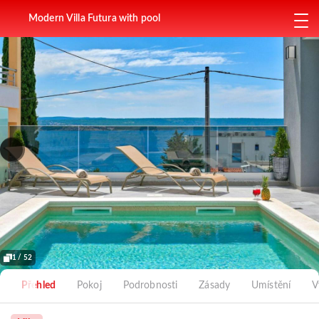
Modern Villa Futura with pool
1 / 52
Přehled
Pokoj
Podrobnosti
Zásady
Umístění
V