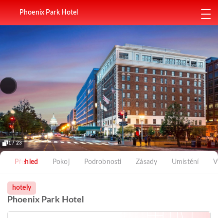
Phoenix Park Hotel
1 / 23
Přehled
Pokoj
Podrobnosti
Zásady
Umístění
V
hotely
Phoenix Park Hotel