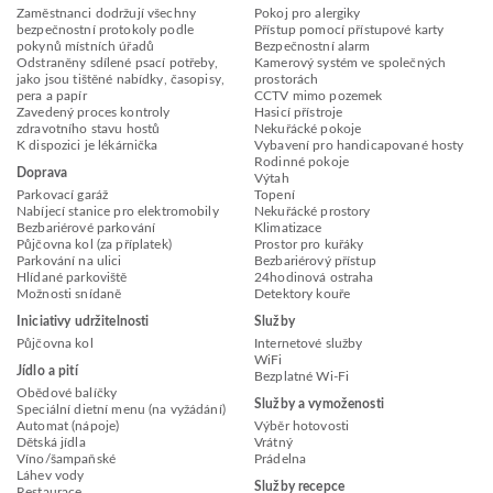
Zaměstnanci dodržují všechny
Pokoj pro alergiky
bezpečnostní protokoly podle
Přístup pomocí přístupové karty
pokynů místních úřadů
Bezpečnostní alarm
Odstraněny sdílené psací potřeby,
Kamerový systém ve společných
jako jsou tištěné nabídky, časopisy,
prostorách
pera a papír
CCTV mimo pozemek
Zavedený proces kontroly
Hasicí přístroje
zdravotního stavu hostů
Nekuřácké pokoje
K dispozici je lékárnička
Vybavení pro handicapované hosty
Rodinné pokoje
Doprava
Výtah
Parkovací garáž
Topení
Nabíjecí stanice pro elektromobily
Nekuřácké prostory
Bezbariérové parkování
Klimatizace
Půjčovna kol (za příplatek)
Prostor pro kuřáky
Parkování na ulici
Bezbariérový přístup
Hlídané parkoviště
24hodinová ostraha
Možnosti snídaně
Detektory kouře
Iniciativy udržitelnosti
Služby
Půjčovna kol
Internetové služby
WiFi
Jídlo a pití
Bezplatné Wi-Fi
Obědové balíčky
Služby a vymoženosti
Speciální dietní menu (na vyžádání)
Automat (nápoje)
Výběr hotovosti
Dětská jídla
Vrátný
Víno/šampaňské
Prádelna
Láhev vody
Služby recepce
Restaurace