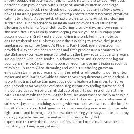
at the hotel.During your stay at this fantastic hotel, the attentive front desk
personnel can provide you with a range of amenities such as concierge
service, express check-in or check-out, luggage storage and safety deposit
boxes.Obtaining passes for the town's top entertainments becomes effortless
with hotel's tours. At the hotel, utilize the on-site laundromat, dry cleaning
service and laundry service to maintain your beloved travel attire fresh,
allowing you to bring fewer clothes. During leisurely days and evenings, on-
site amenities such as daily housekeeping enable you to fully enjoy your
accommodation. Kindly note that smoking is prohibited in the hotel to
ensure fresher air for all visitors.For visitors wishing to smoke, designated
smoking zones can be found.At Phoenix Park Hotel, every guestroom is
provided with convenient amenities and fittings to ensure a comfortable
stay.Enhance your experience at hotel with the knowledge that certain rooms
are equipped with linen service, blackout curtains and air conditioning for
your convenience.Certain rooms boast in-room amusement features such as
television, in-room video streaming and cable TV, offering guests an
enjoyable stay.In select rooms within the hotel, a refrigerator, a coffee or tea
maker and mini bar is available to cater to your requirements when desired. It
is worth noting that certain guest bathrooms feature a hair dryer, toiletries
and bathrobes for your convenience. Begin your day feeling refreshed and
invigorated as you enjoy a delightful cup of quality coffee available at the
cafe situated within the hotel. At the hotel, an assortment of easily accessible
and delicious meal choices are available to satisfy your appetite whenever it
strikes. Enjoy an entertaining evening with your fellow travelers at the hotel's
bar.At Phoenix Park Hotel, guests can access vending machines that provide
light snacks and beverages 24 hours a day. During your stay at hotel, an array
of engaging activities and amenities guarantees a delightful
experience.Discover the fitness amenities at hotel to maintain your health
and strength during your getaway.