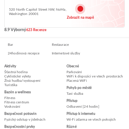
520 North Capitol Street NW, NoMa,
Washington 20001
Zobrazit na mapě
8.9 Výborný
623 Recenze
Bar
Restaurace
24hodinová recepce
Internetové služby
Aktivity
Obecné
Šťastná hodina
Parkování
Cyklistické výlety
WiFi k dispozici ve všech prostorách
Živá hudba/vystoupení
Placená WiFi
Turistika
Pohyb po městě
Bazén a wellness
Taxi služba
Fitness
Přístup
Fitness centrum
Voskování
Odbavení [24 hodin]
Bezpečnost potravin
Přístup k internetu
Fyzický odstup v jídelnách
Wi-Fi zdarma ve všech pokojích
Bezpečnostní prvky
Různé