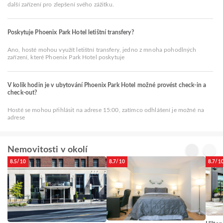
další zařízení pro zlepšení svého zážitku.
Poskytuje Phoenix Park Hotel letištní transfery?
Ano, hosté mohou využít letištní transfery, jedno z mnoha pohodlných
zařízení, které Phoenix Park Hotel poskytuje
V kolik hodin je v ubytování Phoenix Park Hotel možné provést check-in a
check-out?
Hosté se mohou přihlásit na adrese 15:00, zatímco odhlášení je možné na
adrese
Nemovitosti v okolí
8.5/10
8.7/10
8.7/1