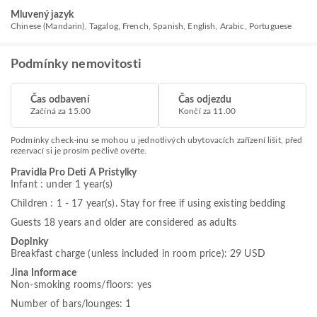
Mluvený jazyk
Chinese (Mandarin), Tagalog, French, Spanish, English, Arabic, Portuguese
Podmínky nemovitosti
Čas odbavení
Čas odjezdu
Začíná za 15.00
Končí za 11.00
Podmínky check-inu se mohou u jednotlivých ubytovacích zařízení lišit, před
rezervací si je prosím pečlivě ověřte.
Pravidla Pro Deti A Pristylky
Infant : under 1 year(s)
Children : 1 - 17 year(s). Stay for free if using existing bedding
Guests 18 years and older are considered as adults
Doplnky
Breakfast charge (unless included in room price): 29 USD
Jina Informace
Non-smoking rooms/floors: yes
Number of bars/lounges: 1