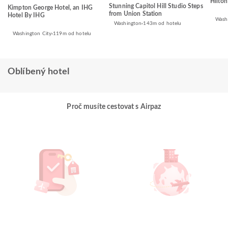
Hilton
Stunning Capitol Hill Studio Steps
Kimpton George Hotel, an IHG
from Union Station
Hotel By IHG
Wash
Washington
143m od hotelu
Washington City
119m od hotelu
Oblíbený hotel
Proč musíte cestovat s Airpaz