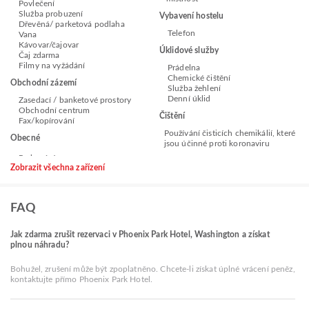
Povlečení
Služba probuzení
Vybavení hostelu
Dřevěná/ parketová podlaha
Telefon
Vana
Kávovar/čajovar
Úklidové služby
Čaj zdarma
Filmy na vyžádání
Prádelna
Chemické čištění
Obchodní zázemí
Služba žehlení
Denní úklid
Zasedací / banketové prostory
Obchodní centrum
Čištění
Fax/kopírování
Používání čisticích chemikálií, které
Obecné
jsou účinné proti koronaviru
Zobrazit všechna zařízení
FAQ
Jak zdarma zrušit rezervaci v Phoenix Park Hotel, Washington a získat
plnou náhradu?
Bohužel, zrušení může být zpoplatněno. Chcete-li získat úplné vrácení peněz,
kontaktujte přímo Phoenix Park Hotel.