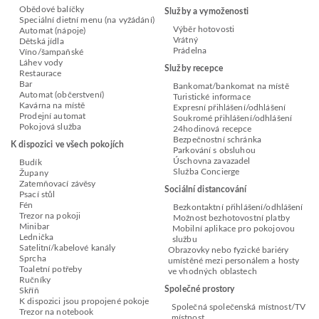
Obědové balíčky
Služby a vymoženosti
Speciální dietní menu (na vyžádání)
Výběr hotovosti
Automat (nápoje)
Vrátný
Dětská jídla
Prádelna
Víno/šampaňské
Láhev vody
Služby recepce
Restaurace
Bar
Bankomat/bankomat na místě
Automat (občerstvení)
Turistické informace
Kavárna na místě
Expresní přihlášení/odhlášení
Prodejní automat
Soukromé přihlášení/odhlášení
Pokojová služba
24hodinová recepce
Bezpečnostní schránka
K dispozici ve všech pokojích
Parkování s obsluhou
Úschovna zavazadel
Budík
Služba Concierge
Župany
Zatemňovací závěsy
Sociální distancování
Psací stůl
Fén
Bezkontaktní přihlášení/odhlášení
Trezor na pokoji
Možnost bezhotovostní platby
Minibar
Mobilní aplikace pro pokojovou
Lednička
službu
Satelitní/kabelové kanály
Obrazovky nebo fyzické bariéry
Sprcha
umístěné mezi personálem a hosty
Toaletní potřeby
ve vhodných oblastech
Ručníky
Společné prostory
Skříň
K dispozici jsou propojené pokoje
Společná společenská místnost/TV
Trezor na notebook
místnost