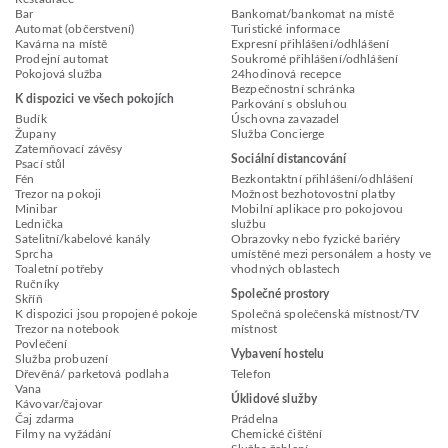
Bar
Bankomat/bankomat na místě
Automat (občerstvení)
Turistické informace
Kavárna na místě
Expresní přihlášení/odhlášení
Prodejní automat
Soukromé přihlášení/odhlášení
Pokojová služba
24hodinová recepce
Bezpečnostní schránka
K dispozici ve všech pokojích
Parkování s obsluhou
Budík
Úschovna zavazadel
Župany
Služba Concierge
Zatemňovací závěsy
Sociální distancování
Psací stůl
Fén
Bezkontaktní přihlášení/odhlášení
Trezor na pokoji
Možnost bezhotovostní platby
Minibar
Mobilní aplikace pro pokojovou
Lednička
službu
Satelitní/kabelové kanály
Obrazovky nebo fyzické bariéry
Sprcha
umístěné mezi personálem a hosty ve
Toaletní potřeby
vhodných oblastech
Ručníky
Společné prostory
Skříň
K dispozici jsou propojené pokoje
Společná společenská místnost/TV
Trezor na notebook
místnost
Povlečení
Vybavení hostelu
Služba probuzení
Dřevěná/ parketová podlaha
Telefon
Vana
Úklidové služby
Kávovar/čajovar
Čaj zdarma
Prádelna
Filmy na vyžádání
Chemické čištění