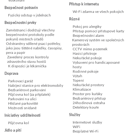
Voskování
Přístup k internetu
Bezpečnost potravin
Wi-Fi zdarma ve všech pokojích
Fyzický odstup v jídelnách
Různé
Bezpečnostní prvky
Pokoj pro alergiky
Zaměstnanci dodržují všechny
Přístup pomocí přístupové karty
bezpečnostní protokoly podle
Bezpečnostní alarm
pokynů místních úřadů
Kamerový systém ve společných
Odstraněny sdílené psací potřeby,
prostorách
jako jsou tištěné nabídky, časopisy,
CCTV mimo pozemek
pera a papír
Hasicí přístroje
Zavedený proces kontroly
Nekuřácké pokoje
zdravotního stavu hostů
Vybavení pro handicapované
K dispozici je lékárnička
hosty
Rodinné pokoje
Doprava
Výtah
Topení
Parkovací garáž
Nekuřácké prostory
Nabíjecí stanice pro elektromobily
Klimatizace
Bezbariérové parkování
Prostor pro kuřáky
Půjčovna kol (za příplatek)
Bezbariérový přístup
Parkování na ulici
24hodinová ostraha
Hlídané parkoviště
Detektory kouře
Možnosti snídaně
Služby
Iniciativy udržitelnosti
Internetové služby
Půjčovna kol
WiFi
Jídlo a pití
Bezplatné Wi-Fi