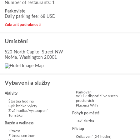
Number of restaurants: 1
Parkoviste
Daily parking fee: 68 USD
Zobrazit podrobnosti
Umístění
520 North Capitol Street NW
NoMa, Washington 20001
Vybavení a služby
Parkování
Aktivity
WiFi k dispozici ve všech
prostorách
Šťastná hodina
Placená WiFi
Cyklistické výlety
Živá hudba/vystoupení
Pohyb po městě
Turistika
Taxi služba
Bazén a wellness
Přístup
Fitness
Fitness centrum
Odbavení [24 hodin]