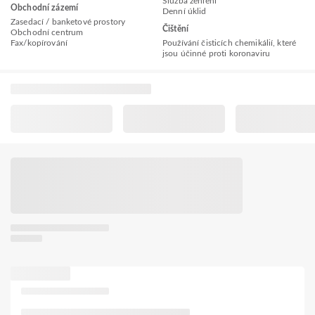
Služba žehlení
Obchodní zázemí
Denní úklid
Zasedací / banketové prostory
Čištění
Obchodní centrum
Fax/kopírování
Používání čisticích chemikálií, které
jsou účinné proti koronaviru