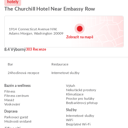
hotely
The Churchill Hotel Near Embassy Row
1914 Connecticut Avenue NW,
Adams Morgan, Washington 20009
Zobrazit na mapě
8.4 Výborný
303 Recenze
Bar
Restaurace
24hodinová recepce
Internetové služby
Bazén a wellness
Výtah
Nekuřácké prostory
Fitness
Klimatizace
Fitness centrum
Prostor pro kuřáky
Masáž
Bezbariérový přístup
Voskování
Služby
Doprava
Internetové služby
Parkovací garáž
WiFi
Možnosti snídaně
Bezplatné Wi-Fi