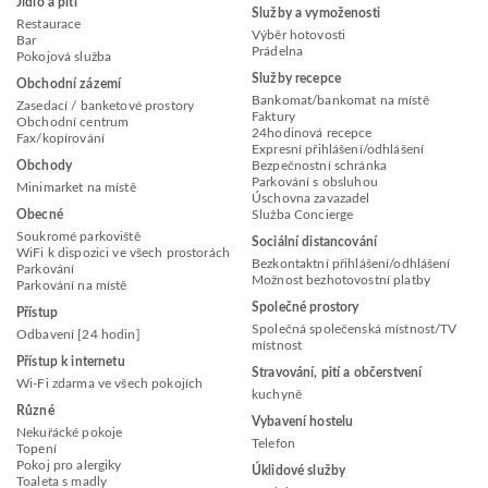
Jídlo a pití
Služby a vymoženosti
Restaurace
Výběr hotovosti
Bar
Prádelna
Pokojová služba
Služby recepce
Obchodní zázemí
Bankomat/bankomat na místě
Zasedací / banketové prostory
Faktury
Obchodní centrum
24hodinová recepce
Fax/kopírování
Expresní přihlášení/odhlášení
Obchody
Bezpečnostní schránka
Parkování s obsluhou
Minimarket na místě
Úschovna zavazadel
Obecné
Služba Concierge
Soukromé parkoviště
Sociální distancování
WiFi k dispozici ve všech prostorách
Bezkontaktní přihlášení/odhlášení
Parkování
Možnost bezhotovostní platby
Parkování na místě
Společné prostory
Přístup
Společná společenská místnost/TV
Odbavení [24 hodin]
místnost
Přístup k internetu
Stravování, pití a občerstvení
Wi-Fi zdarma ve všech pokojích
kuchyně
Různé
Vybavení hostelu
Nekuřácké pokoje
Telefon
Topení
Pokoj pro alergiky
Úklidové služby
Toaleta s madly