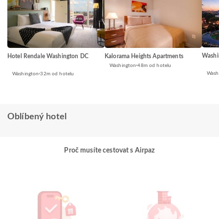
Washi
Hotel Rendale Washington DC
Kalorama Heights Apartments
Washington
48m od hotelu
Wash
Washington
32m od hotelu
Oblíbený hotel
Proč musíte cestovat s Airpaz