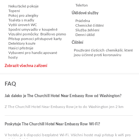
Telefon
Nekuřácké pokoje
Topení
Úklidové služby
Pokoj pro alergiky
Toaleta s madly
Prádelna
Vyšší úroveň WC
Chemické čištění
Spodní umyvadlo v koupelně
Služba žehlení
Vizuální pomůcky: Braillovo písmo
Denní úklid
Přístup pomocí přístupové karty
Čištění
Detektory kouře
Hasicí přístroje
Používání čisticích chemikálií, které
Vybavení pro handicapované
jsou účinné proti koronaviru
hosty
Zobrazit všechna zařízení
FAQ
Jak daleko je The Churchill Hotel Near Embassy Row od Washington?
Z The Churchill Hotel Near Embassy Row je to do Washington jen 2 km
Poskytuje The Churchill Hotel Near Embassy Row Wi-Fi?
V hotelu je k dispozici bezplatné Wi-Fi. Všichni hosté mají přístup k wifi pro