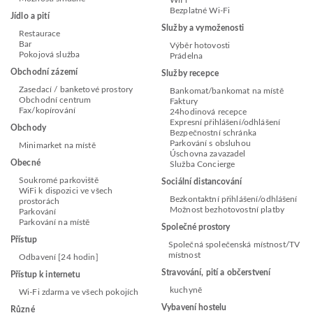
WiFi
Bezplatné Wi-Fi
Jídlo a pití
Služby a vymoženosti
Restaurace
Bar
Výběr hotovosti
Pokojová služba
Prádelna
Obchodní zázemí
Služby recepce
Zasedací / banketové prostory
Bankomat/bankomat na místě
Obchodní centrum
Faktury
Fax/kopírování
24hodinová recepce
Expresní přihlášení/odhlášení
Obchody
Bezpečnostní schránka
Parkování s obsluhou
Minimarket na místě
Úschovna zavazadel
Obecné
Služba Concierge
Soukromé parkoviště
Sociální distancování
WiFi k dispozici ve všech
Bezkontaktní přihlášení/odhlášení
prostorách
Možnost bezhotovostní platby
Parkování
Parkování na místě
Společné prostory
Přístup
Společná společenská místnost/TV
místnost
Odbavení [24 hodin]
Stravování, pití a občerstvení
Přístup k internetu
kuchyně
Wi-Fi zdarma ve všech pokojích
Vybavení hostelu
Různé