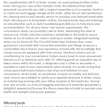
the complimentary Wi-Fi at hotel. Guests can avail parking facilities at the
hotel. During your stay at this fantastic hotel, the attentive front desk
personnel can provide you with a range of amenities such as express check-in
or check-out and luggage storage.At the hotel, utilize the on-site laundromat,
dry cleaning service and laundry service to maintain your beloved travel attire
fresh, allowing you to bring fewer clothes. During leisurely days and evenings,
on-site amenities such as daily housekeeping enable you to fully enjoy your
accommodation. For all your minor, last-minute requirements, the
convenience stores can promptly cater to them, eliminating the need to
venture out. Kindly note that smoking is prohibited in the hotel to ensure
fresher air for all visitors.For visitors wishing to smoke, designated smoking
zones can be found.At The Churchill Hotel Near Embassy Row, every
guestroom is provided with convenient amenities and fittings to ensure a
comfortable stay.Enhance your experience at hotel with the knowledge that
certain rooms are equipped with linen service, blackout curtains and air
conditioning for your convenience.Certain rooms boast in-room amusement
features such as television and cable TV, offering guests an enjoyable stay.In
select rooms within the hotel, a refrigerator and a coffee or tea maker is
available to cater to your requirements when desired. It is worth noting that
certain guest bathrooms feature a hair dryer and toiletries for your
convenience. At the hotel, an assortment of easily accessible and delicious
meal choices are available to satisfy your appetite whenever it strikes. Enjoy
an entertaining evening with your fellow travelers at the hotel's bar. During
your stay at hotel, an array of engaging activities and amenities guarantees a
delightful experience.Discover the fitness amenities at hotel to maintain your
health and strength during your getaway.
Mluvený jazyk
Chinese (Mandarin), Ukrainian, Russian, Hindi, French, Spanish, English,