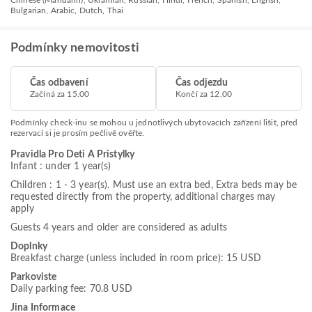
Bulgarian, Arabic, Dutch, Thai
Podmínky nemovitosti
Čas odbavení
Čas odjezdu
Začíná za 15.00
Končí za 12.00
Podmínky check-inu se mohou u jednotlivých ubytovacích zařízení lišit, před
rezervací si je prosím pečlivě ověřte.
Pravidla Pro Deti A Pristylky
Infant : under 1 year(s)
Children : 1 - 3 year(s). Must use an extra bed, Extra beds may be
requested directly from the property, additional charges may
apply
Guests 4 years and older are considered as adults
Doplnky
Breakfast charge (unless included in room price): 15 USD
Parkoviste
Daily parking fee: 70.8 USD
Jina Informace