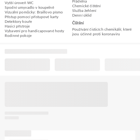
Prádelna
Vyšší úroveň WC
Chemické čištění
Spodní umyvadlo v koupelně
Služba žehlení
Vizuální pomůcky: Braillovo písmo
Denní úklid
Přístup pomocí přístupové karty
Detektory kouře
Čištění
Hasicí přístroje
Používání čisticích chemikálií, které
Vybavení pro handicapované hosty
jsou účinné proti koronaviru
Rodinné pokoje