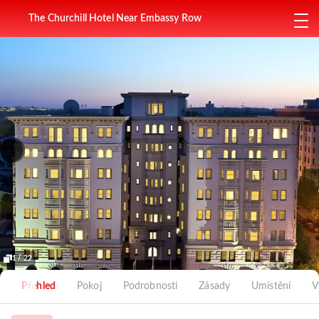
The Churchill Hotel Near Embassy Row
1 / 22
Přehled
Pokoj
Podrobnosti
Zásady
Umístění
V