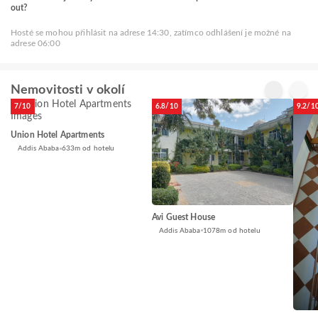
out?
Hosté se mohou přihlásit na adrese 14:30, zatímco odhlášení je možné na
adrese 06:00
Nemovitosti v okolí
7/10
6.8/10
9.2/1
Union Hotel Apartments
Addis Ababa
633m od hotelu
Avi Guest House
Addis Ababa
1078m od hotelu