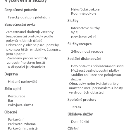
Vybavení a služby
Nekuřácké pokoje
Bezpečnost potravin
Rodinné pokoje
Fyzický odstup v jídelnách
Služby
Bezpečnostní prvky
Internetové služby
Zaměstnanci dodržují všechny
WiFi
bezpečnostní protokoly podle
Bezplatné Wi-Fi
pokynů místních úřadů
Služby recepce
Odstraněny sdílené psací potřeby,
jako jsou tištěné nabídky, časopisy,
24hodinová recepce
pera a papír
Zavedený proces kontroly
Sociální distancování
zdravotního stavu hostů
Bezkontaktní přihlášení/odhlášení
K dispozici je lékárnička
Možnost bezhotovostní platby
Doprava
Mobilní aplikace pro pokojovou
službu
Hlídané parkoviště
Obrazovky nebo fyzické bariéry
umístěné mezi personálem a hosty
Jídlo a pití
ve vhodných oblastech
Restaurace
Společné prostory
Bar
Pokojová služba
Terasa
Obecné
Úklidové služby
Parkování
Denní úklid
Parkování zdarma
Parkování na místě
Čištění