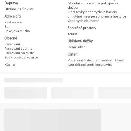
Doprava
Mobilní aplikace pro pokojovou
službu
Hlídané parkoviště
Obrazovky nebo fyzické bariéry
Jídlo a pití
umístěné mezi personálem a hosty ve
vhodných oblastech
Restaurace
Bar
Společné prostory
Pokojová služba
Terasa
Obecné
Úklidové služby
Parkování
Denní úklid
Parkování zdarma
Parkování na místě
Čištění
Soukromé parkoviště
Používání čisticích chemikálií, které
Různé
jsou účinné proti koronaviru