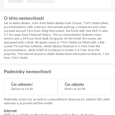
O této nemovitosti
Set in Addis Ababa, 4 km from Addis Ababa Golf Course, T.M.Y Hotel offers
accommodation with a terrace, free private parking, a restaurant and a bar.
Located around 5 km from Derg Monument, the hotel with free WiFi is also
5.7 km away from National Palace. The accommodation features room
service and a 24-hour front desk for guests. At the hotel, the rooms are
equipped with a desk. All guest rooms in T.M.Y Hotel are fitted with a flat-
screen TV and free toiletries. Addis Ababa Museum is 5.9 km from the
accommodation, while UNECA Conference Center is 6.5 km from the
property. The nearest airport is Addis Ababa Bole International Airport, 7 km
from T.M.Y Hotel.
Podmínky nemovitosti
Čas odbavení
Čas odjezdu
Začíná za 14.30
Končí za 10.00
Podmínky check-inu se mohou u jednotlivých ubytovacích zařízení lišit, před
rezervací si je prosím pečlivě ověřte.
Internet