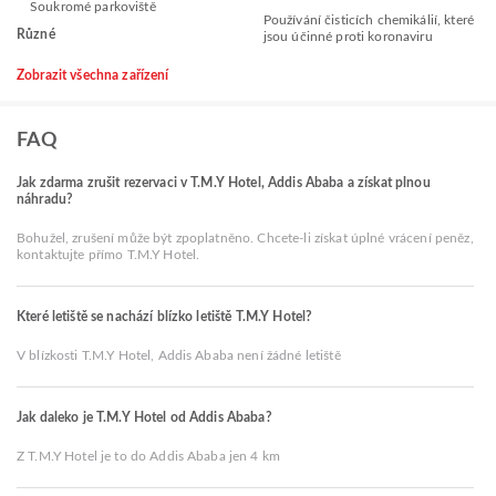
Soukromé parkoviště
Používání čisticích chemikálií, které
Různé
jsou účinné proti koronaviru
Zobrazit všechna zařízení
FAQ
Jak zdarma zrušit rezervaci v T.M.Y Hotel, Addis Ababa a získat plnou
náhradu?
Bohužel, zrušení může být zpoplatněno. Chcete-li získat úplné vrácení peněz,
kontaktujte přímo T.M.Y Hotel.
Které letiště se nachází blízko letiště T.M.Y Hotel?
V blízkosti T.M.Y Hotel, Addis Ababa není žádné letiště
Jak daleko je T.M.Y Hotel od Addis Ababa?
Z T.M.Y Hotel je to do Addis Ababa jen 4 km