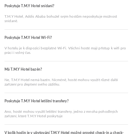
Poskytuje T.M.Y Hotel snídani?
T.M.Y Hotel, Addis Ababa bohužel svým hostům neposkytuje možnost
snídaně.
Poskytuje T.M.Y Hotel Wi-Fi?
V hotelu je k dispozici bezplatné Wi-Fi. Všichni hosté mají přístup k wifi pro
práci i volný čas.
Má T.M.Y Hotel bazén?
Ne, T.M.Y Hotel nemá bazén. Nicméně, hosté mohou využít různé další
zařízení pro zlepšení svého zážitku.
Poskytuje T.M.Y Hotel letištní transfery?
Ano, hosté mohou využít letištní transfery, jedno z mnoha pohodlných
zařízení, které T.M.Y Hotel poskytuje
V kolik hodin je v ubytování T.M.Y Hotel možné provést check-in a check-