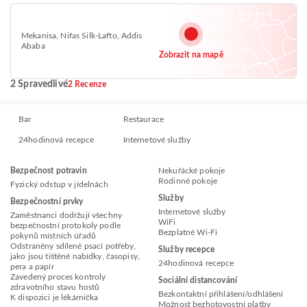
Mekanisa, Nifas Silk-Lafto, Addis
Ababa
Zobrazit na mapě
2 Spravedlivé
2 Recenze
Bar
Restaurace
24hodinová recepce
Internetové služby
Bezpečnost potravin
Nekuřácké pokoje
Rodinné pokoje
Fyzický odstup v jídelnách
Služby
Bezpečnostní prvky
Internetové služby
Zaměstnanci dodržují všechny
WiFi
bezpečnostní protokoly podle
Bezplatné Wi-Fi
pokynů místních úřadů
Odstraněny sdílené psací potřeby,
Služby recepce
jako jsou tištěné nabídky, časopisy,
24hodinová recepce
pera a papír
Zavedený proces kontroly
Sociální distancování
zdravotního stavu hostů
Bezkontaktní přihlášení/odhlášení
K dispozici je lékárnička
Možnost bezhotovostní platby