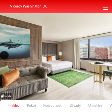
Viceroy Washington DC
1 / 22
Přehled
Pokoj
Podrobnosti
Zásady
Umístění
V