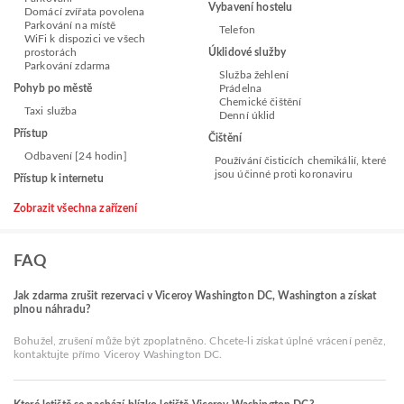
Vybavení hostelu
Domácí zvířata povolena
Parkování na místě
Telefon
WiFi k dispozici ve všech
prostorách
Úklidové služby
Parkování zdarma
Služba žehlení
Pohyb po městě
Prádelna
Chemické čištění
Taxi služba
Denní úklid
Přístup
Čištění
Odbavení [24 hodin]
Používání čisticích chemikálií, které
jsou účinné proti koronaviru
Přístup k internetu
Zobrazit všechna zařízení
FAQ
Jak zdarma zrušit rezervaci v Viceroy Washington DC, Washington a získat
plnou náhradu?
Bohužel, zrušení může být zpoplatněno. Chcete-li získat úplné vrácení peněz,
kontaktujte přímo Viceroy Washington DC.