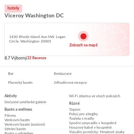
hotely
Viceroy Washington DC
1430 Rhode Island Ave NW, Logan
Circle, Washington 20005
Zobrazit na mapě
8.7 Výborný
22 Recenze
Bar
Restaurace
Plavecký bazén
24hodinová recepce
Aktivity
Wi-Fi zdarma ve všech pokojích
Dočasné umělecké galerie
Různé
Bazén a wellness
Topení
Pokoj pro alergiky
Fitness
Toaleta s madly
Venkovní bazén
Spodní umyvadlo v koupelně
Venkovní bazén (sezónní)
Nouzový kabel v koupelně
Střešní bazén
Vizuální pomůcky: Hmatové znaky
Bazén s výhledem