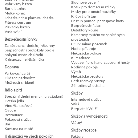
Sluchové vedení
Vyhřívaný bazén
Košík pro domácí mazlíčky
Bar u bazénu
Misky pro domácí mazlíčky
Mělký konec
Klíčový přístup
Lehátka nebo plážová lehátka
Přístup pomocí přístupové karty
Fitness centrum
Bezpečnostní alarm
Plavecký bazén
Detektory kouře
Voskování
Kamerový systém ve společných
Bezpečnostní prvky
prostorách
CCTV mimo pozemek
Zaměstnanci dodržují všechny
Hasicí přístroje
bezpečnostní protokoly podle
Nekuřácké pokoje
pokynů místních úřadů
Klimatizace
K dispozici je lékárnička
Vybavení pro handicapované hosty
Doprava
Rodinné pokoje
Výtah
Parkovací garáž
Nekuřácké prostory
Hlídané parkoviště
Bezbariérový přístup
Možnosti snídaně
24hodinová ostraha
Jídlo a pití
Služby
Speciální dietní menu (na vyžádání)
Internetové služby
Dětská jídla
WiFi
Víno/šampaňské
Bezplatné Wi-Fi
Ovoce
Restaurace
Služby a vymoženosti
Pokojová služba
Vrátný
Bar
Kavárna na místě
Služby recepce
K dispozici ve všech pokojích
Faktury