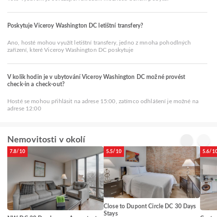
Poskytuje Viceroy Washington DC letištní transfery?
Ano, hosté mohou využít letištní transfery, jedno z mnoha pohodlných
zařízení, které Viceroy Washington DC poskytuje
V kolik hodin je v ubytování Viceroy Washington DC možné provést
check-in a check-out?
Hosté se mohou přihlásit na adrese 15:00, zatímco odhlášení je možné na
adrese 12:00
Nemovitosti v okolí
7.8/10
5.5/10
5.6/1
Close to Dupont Circle DC 30 Days
Stays