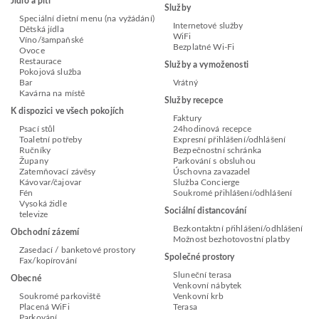
Jídlo a pití
Služby
Speciální dietní menu (na vyžádání)
Internetové služby
Dětská jídla
WiFi
Víno/šampaňské
Bezplatné Wi-Fi
Ovoce
Restaurace
Služby a vymoženosti
Pokojová služba
Bar
Vrátný
Kavárna na místě
Služby recepce
K dispozici ve všech pokojích
Faktury
Psací stůl
24hodinová recepce
Toaletní potřeby
Expresní přihlášení/odhlášení
Ručníky
Bezpečnostní schránka
Župany
Parkování s obsluhou
Zatemňovací závěsy
Úschovna zavazadel
Kávovar/čajovar
Služba Concierge
Fén
Soukromé přihlášení/odhlášení
Vysoká židle
Sociální distancování
televize
Bezkontaktní přihlášení/odhlášení
Obchodní zázemí
Možnost bezhotovostní platby
Zasedací / banketové prostory
Společné prostory
Fax/kopírování
Sluneční terasa
Obecné
Venkovní nábytek
Soukromé parkoviště
Venkovní krb
Placená WiFi
Terasa
Parkování