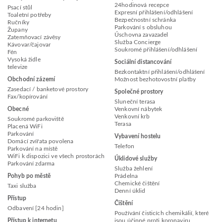
24hodinová recepce
Psací stůl
Expresní přihlášení/odhlášení
Toaletní potřeby
Bezpečnostní schránka
Ručníky
Parkování s obsluhou
Župany
Úschovna zavazadel
Zatemňovací závěsy
Služba Concierge
Kávovar/čajovar
Soukromé přihlášení/odhlášení
Fén
Vysoká židle
Sociální distancování
televize
Bezkontaktní přihlášení/odhlášení
Obchodní zázemí
Možnost bezhotovostní platby
Zasedací / banketové prostory
Společné prostory
Fax/kopírování
Sluneční terasa
Obecné
Venkovní nábytek
Venkovní krb
Soukromé parkoviště
Terasa
Placená WiFi
Parkování
Vybavení hostelu
Domácí zvířata povolena
Telefon
Parkování na místě
WiFi k dispozici ve všech prostorách
Úklidové služby
Parkování zdarma
Služba žehlení
Pohyb po městě
Prádelna
Chemické čištění
Taxi služba
Denní úklid
Přístup
Čištění
Odbavení [24 hodin]
Používání čisticích chemikálií, které
Přístup k internetu
jsou účinné proti koronaviru