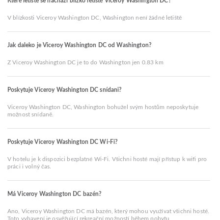
Které letiště se nachází blízko letiště Viceroy Washington DC?
V blízkosti Viceroy Washington DC, Washington není žádné letiště
Jak daleko je Viceroy Washington DC od Washington?
Z Viceroy Washington DC je to do Washington jen 0.83 km
Poskytuje Viceroy Washington DC snídani?
Viceroy Washington DC, Washington bohužel svým hostům neposkytuje
možnost snídaně.
Poskytuje Viceroy Washington DC Wi-Fi?
V hotelu je k dispozici bezplatné Wi-Fi. Všichni hosté mají přístup k wifi pro
práci i volný čas.
Má Viceroy Washington DC bazén?
Ano, Viceroy Washington DC má bazén, který mohou využívat všichni hosté.
Toto vybavení je osvěžující rekreační možností během pobytu.