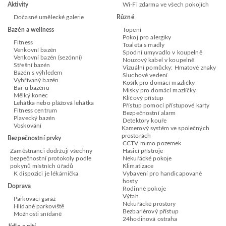
Aktivity
Wi-Fi zdarma ve všech pokojích
Dočasné umělecké galerie
Různé
Bazén a wellness
Topení
Pokoj pro alergiky
Fitness
Toaleta s madly
Venkovní bazén
Spodní umyvadlo v koupelně
Venkovní bazén (sezónní)
Nouzový kabel v koupelně
Střešní bazén
Vizuální pomůcky: Hmatové znaky
Bazén s výhledem
Sluchové vedení
Vyhřívaný bazén
Košík pro domácí mazlíčky
Bar u bazénu
Misky pro domácí mazlíčky
Mělký konec
Klíčový přístup
Lehátka nebo plážová lehátka
Přístup pomocí přístupové karty
Fitness centrum
Bezpečnostní alarm
Plavecký bazén
Detektory kouře
Voskování
Kamerový systém ve společných
prostorách
Bezpečnostní prvky
CCTV mimo pozemek
Zaměstnanci dodržují všechny
Hasicí přístroje
bezpečnostní protokoly podle
Nekuřácké pokoje
pokynů místních úřadů
Klimatizace
K dispozici je lékárnička
Vybavení pro handicapované
hosty
Doprava
Rodinné pokoje
Výtah
Parkovací garáž
Nekuřácké prostory
Hlídané parkoviště
Bezbariérový přístup
Možnosti snídaně
24hodinová ostraha