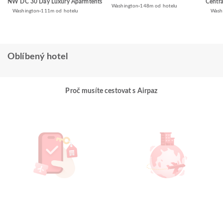
NW DC 30 Day Luxury Aparmtents
Centra
Washington
148m od hotelu
Washington
111m od hotelu
Wash
Oblíbený hotel
Proč musíte cestovat s Airpaz