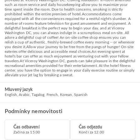
provided at Viceroy Washington DC. Craving relaxation? In-room amenities
such as room service and daily housekeeping allow you to maximize your
time spent inside the room. Due to health concerns, smoking is strictly
prohibited within the entire premises of hotel.Accommodations come
equipped with all the conveniences required for a restful night's slumber. A
number of rooms feature television for guest amusement and enjoyment. A
delightful breakfast is the perfect way to begin your day, and at Viceroy
Washington DC, you can always indulge in a scrumptious meal on-site. All
adore a delightful cup of coffee! An on-site coffee shop ensures you can
relish a cup of authentic, freshly-brewed coffee every morning -- or whenever
you desire it.Allow your journey to be free from the pangs of hunger! On-site
eateries offer delicious and accessible meal choices.An evening spent at
hotel's bar can offer as much enjoyment as venturing out with your fellow
travelers.At Viceroy Washington DC, guests can take pleasure in the delightful
recreational amenities provided for their entertainment. At the hotel fitness
center, you have the option to engage in your daily exercise routine or simply
alleviate your jet lag by breaking a sweat.
Mluvený jazyk
English, Arabic, Tagalog, French, Korean, Spanish
Podmínky nemovitosti
Čas odbavení
Čas odjezdu
Začíná za 15.00
Končí za 12.00