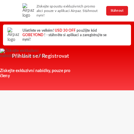
Získejte spoustu exkluzivních promo
akcí pouze v aplikaci Airpaz. Stáhnout
Stáhnout
nyní!
Ušetřete ve velkém!
USD 30 OFF
použijte kód
GOBEYOND
! - stáhněte si aplikaci a zaregistrujte se
nyní!
Přihlásit se/ Registrovat
Získejte exkluzivní nabídky, pouze pro
členy