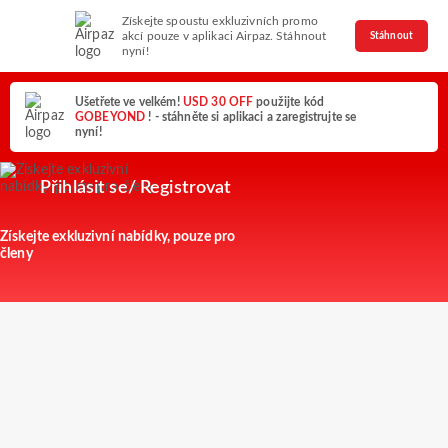
Získejte spoustu exkluzivních promo
akcí pouze v aplikaci Airpaz. Stáhnout
Stáhnout
nyní!
Ušetřete ve velkém!
USD 30 OFF
použijte kód
GOBEYOND
! - stáhněte si aplikaci a zaregistrujte se
nyní!
Přihlásit se/ Registrovat
Získejte exkluzivní nabídky, pouze pro
členy