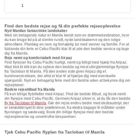
1
Find den bedste rejse og få din perfekte rejseoplevelse
Nyd Manilas fantastiske landskaber
Med sin betagende natur er Manila kendt som en drømmedestination, hvor
du kan bruge tid på at slentre rundt, nyde landskaberne og den rolige
atmosfære. Planlæg en nem og fornøjelig tur med venner og familie. For at
fuldende din ferie er Cebu Pacific klar til at yde den bedste service og tage
dig fra Manila.
Rejs nemt og komfortabelt med Airpaz
Find flyrejser fra Cebu Pacific hurtigt, nemt og billigt med hjælp fra Airpaz.
Med blot ét klik kan du opleve den bedste og mest uforglemmelige flyrejse
fra Tacloban til Manila. På den anden side giver Airpaz dig et
kundeserviceteam, der altid er klar til at hjælpe dig med eventuelle
spørgsmål. Nyd en behagelig ferie med din familie uden at bekymre dig om
rejseplaner.
Bedste rejsetilbud fra Manila
Få kun billige flybilletter med Airpaz. Find de bedste tilbud, og book nemt
din flyrejse med Cebu Pacific. Gennem Airpaz sikrer vi, at du får den bedste
fly fra Tacloban til Manila
. Gør din rejse endnu bedre med ekstraudstyr, der
er skræddersyet til dine præferencer, fra ekstra bagage til måltider under
flyvningen og sædevalg. Book din billige flyrejse med den bedste
rejseoplevelse og uovertrufne besparelser.
Tjek Cebu Pacific flyplan fra Tacloban til Manila