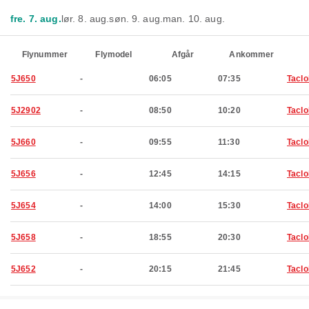
fre. 7. aug.
lør. 8. aug.
søn. 9. aug.
man. 10. aug.
Flynummer
Flymodel
Afgår
Ankommer
5J650
-
06:05
07:35
Tacl
5J2902
-
08:50
10:20
Tacl
5J660
-
09:55
11:30
Tacl
5J656
-
12:45
14:15
Tacl
5J654
-
14:00
15:30
Tacl
5J658
-
18:55
20:30
Tacl
5J652
-
20:15
21:45
Tacl