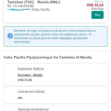
Tacloban (TAC)
Manila (MNL)
Start fra
US$ 32.02
tirs. 13. okt.
Direkte
Pris/ Pax
Cebu Pacific
Bog
Bemærk venligst, at priserne på denne side muligvis ikke er
opdaterede og kan ændres uden forudgående varsel. Vi
bestræber os på at give de mest nøjagtige og aktuelle
oplysninger.
Cebu Pacific Flyoplysninger fra Tacloban til Manila
Eksklusive flytilbud
Tacloban - Manila
US$ 31.81
Laveste pris måned
okt.
Samlede destinationer