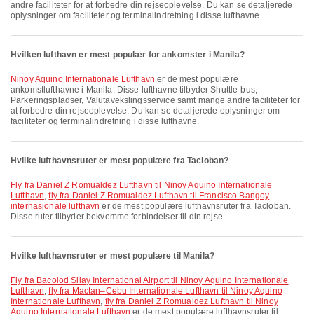
andre faciliteter for at forbedre din rejseoplevelse. Du kan se detaljerede
oplysninger om faciliteter og terminalindretning i disse lufthavne.
Hvilken lufthavn er mest populær for ankomster i Manila?
Ninoy Aquino Internationale Lufthavn
er de mest populære
ankomstlufthavne i Manila. Disse lufthavne tilbyder Shuttle-bus,
Parkeringspladser, Valutavekslingsservice samt mange andre faciliteter for
at forbedre din rejseoplevelse. Du kan se detaljerede oplysninger om
faciliteter og terminalindretning i disse lufthavne.
Hvilke lufthavnsruter er mest populære fra Tacloban?
fly fra Daniel Z Romualdez Lufthavn til Ninoy Aquino Internationale
Lufthavn
,
fly fra Daniel Z Romualdez Lufthavn til Francisco Bangoy
internasjonale lufthavn
er de mest populære lufthavnsruter fra Tacloban.
Disse ruter tilbyder bekvemme forbindelser til din rejse.
Hvilke lufthavnsruter er mest populære til Manila?
fly fra Bacolod Silay International Airport til Ninoy Aquino Internationale
Lufthavn
,
fly fra Mactan–Cebu Internationale Lufthavn til Ninoy Aquino
Internationale Lufthavn
,
fly fra Daniel Z Romualdez Lufthavn til Ninoy
Aquino Internationale Lufthavn
er de mest populære lufthavnsruter til