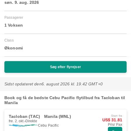
søn. 9. aug. 2026
Passagerer
1 Voksen
Class
Økonomi
Søg efter flyrejser
Sidst opdateret den
6. august 2026 kl. 19.42 GMT+0
Book og få de bedste Cebu Pacific flytilbud fra Tacloban til
Manila
Tacloban (TAC)
Manila (MNL)
Start fra
US$ 31.81
fre. 2. okt.
Direkte
Pris/ Pax
Cebu Pacific