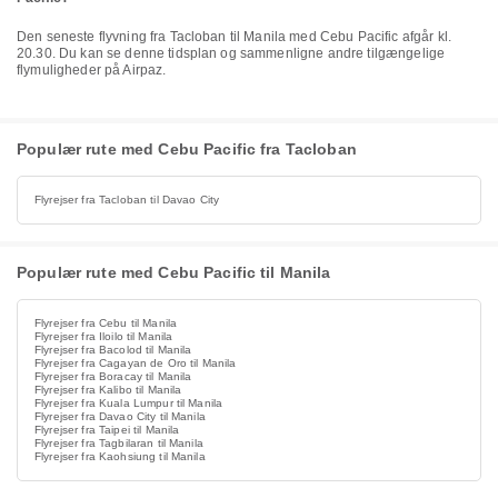
Den seneste flyvning fra Tacloban til Manila med Cebu Pacific afgår kl.
20.30. Du kan se denne tidsplan og sammenligne andre tilgængelige
flymuligheder på Airpaz.
Populær rute med Cebu Pacific fra Tacloban
Flyrejser fra Tacloban til Davao City
Populær rute med Cebu Pacific til Manila
Flyrejser fra Cebu til Manila
Flyrejser fra Iloilo til Manila
Flyrejser fra Bacolod til Manila
Flyrejser fra Cagayan de Oro til Manila
Flyrejser fra Boracay til Manila
Flyrejser fra Kalibo til Manila
Flyrejser fra Kuala Lumpur til Manila
Flyrejser fra Davao City til Manila
Flyrejser fra Taipei til Manila
Flyrejser fra Tagbilaran til Manila
Flyrejser fra Kaohsiung til Manila