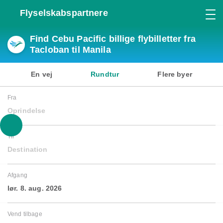
Flyselskabspartnere
Find Cebu Pacific billige flybilletter fra
Tacloban til Manila
En vej
Rundtur
Flere byer
Fra
Oprindelse
Til
Destination
Afgang
lør. 8. aug. 2026
Vend tilbage