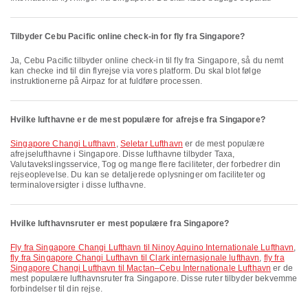
Tilbyder Cebu Pacific online check-in for fly fra Singapore?
Ja, Cebu Pacific tilbyder online check-in til fly fra Singapore, så du nemt
kan checke ind til din flyrejse via vores platform. Du skal blot følge
instruktionerne på Airpaz for at fuldføre processen.
Hvilke lufthavne er de mest populære for afrejse fra Singapore?
Singapore Changi Lufthavn
,
Seletar Lufthavn
er de mest populære
afrejselufthavne i Singapore. Disse lufthavne tilbyder Taxa,
Valutavekslingsservice, Tog og mange flere faciliteter, der forbedrer din
rejseoplevelse. Du kan se detaljerede oplysninger om faciliteter og
terminaloversigter i disse lufthavne.
Hvilke lufthavnsruter er mest populære fra Singapore?
fly fra Singapore Changi Lufthavn til Ninoy Aquino Internationale Lufthavn
,
fly fra Singapore Changi Lufthavn til Clark internasjonale lufthavn
,
fly fra
Singapore Changi Lufthavn til Mactan–Cebu Internationale Lufthavn
er de
mest populære lufthavnsruter fra Singapore. Disse ruter tilbyder bekvemme
forbindelser til din rejse.