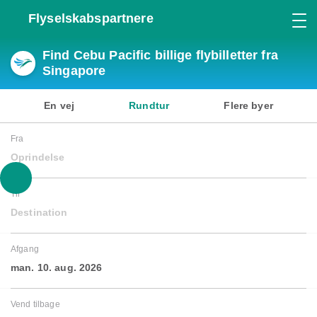
Flyselskabspartnere
Find Cebu Pacific billige flybilletter fra
Singapore
En vej
Rundtur
Flere byer
Fra
Oprindelse
Til
Destination
Afgang
man. 10. aug. 2026
Vend tilbage