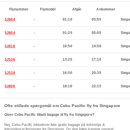
Flynummer
Flymodel
Afgår
Ankommer
5J804
-
01:10
05:05
Sing
5J804
-
01:25
05:05
Sing
5J818
-
10:50
14:50
Sing
5J536
-
13:25
17:10
Sing
5J538
-
16:50
20:35
Sing
5J806
-
18:10
22:15
Sing
Ofte stillede spørgsmål om Cebu Pacific fly fra Singapore
Giver Cebu Pacific tilladt bagage til fly fra Singapore?
Nej, Cebu Pacific inkluderer ikke gratis bagage på Indenrigs &
International flyvninger fra Singapore. Du skal købe bagage separat.