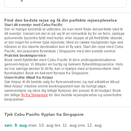
4
Find den bedste rejse og få din perfekte rejseoplevelse
Start dit eventyr med Cebu Pacific
Der er mange turistmål at udforske, du kan nemt finde det perfekte sted til
dit eventyr. Uanset om det er på vej til en romantisk by for en ferie, opdage
pulserende bycentre fyldt med kultur, eller slappe af på fredfyldte strande,
er der noget for enhver type rejsende. Med en række muligheder lige ved
hånden er din ideelle destination kun et fly væk. Start din rejse med Cebu
Pacific, det populære flyselskab i Singapore med den bedste service.
Praktisk bookingservice
Book nemt flybilletter med Cebu Pacific til dine yndlingsdestinationer
gennem Airpaz. Vi tilbyder en hurtig og bekvem flybestillingsservice. Hvis
du har særlige ønsker til dit fly, kan vi hjælpe med at kommunikere med
flyselskabet. Book en bekvem flyrejse fra Singapore.
Uovertrufne tilbud fra Airpaz
Gør Airpaz til dit bedste valg for flyreservationer, og nyd attraktive tilbud.
Med Airpaz' intuitive online bookingsystem kan du hurtigt søge,
sammenligne og sikre dig billige flyrejser, der passer til dit budget. Book
din billige
fly fra Singapore
for den bedste rejseoplevelse og uovertrufne
besparelser.
Tjek Cebu Pacific flyplan fra Singapore
søn. 9. aug.
man. 10. aug.
tirs. 11. aug.
ons. 12. aug.