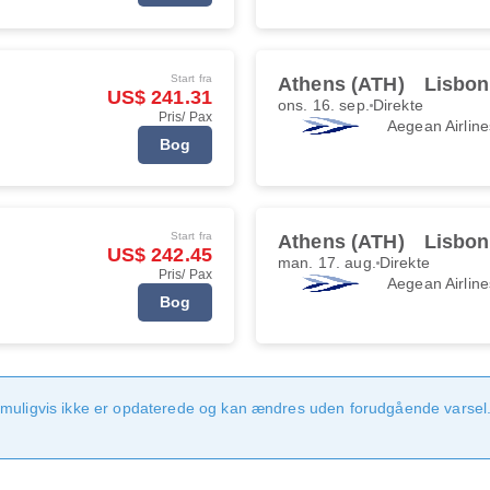
Start fra
Athens (ATH)
Lisbon
US$ 241.31
ons. 16. sep.
Direkte
Pris/ Pax
Aegean Airline
Bog
Start fra
Athens (ATH)
Lisbon
US$ 242.45
man. 17. aug.
Direkte
Pris/ Pax
Aegean Airline
Bog
 muligvis ikke er opdaterede og kan ændres uden forudgående varsel.