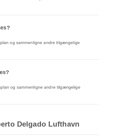
nes?
nes?
berto Delgado Lufthavn