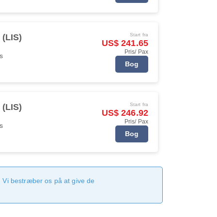
Start fra
 (LIS)
US$ 241.65
Pris/ Pax
s
Bog
Start fra
 (LIS)
US$ 246.92
Pris/ Pax
s
Bog
 Vi bestræber os på at give de