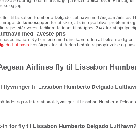
toriske seværdigheder til at smage på lokale delikatesser. Planlæg din
tress og jag.
billetter til Lissabon Humberto Delgado Lufthavn med Aegean Airlines. H
emragende kundesupport for at sikre, at din rejse bliver problemfri o
din rejse, står vores dedikerede team til rådighed 24/7 for at hjælpe di
ufthavn med laveste pris
 drømmedestination. Nyd en ferie med dine kære uden at bekymre dig om 
elgado Lufthavn
hos Airpaz for at få den bedste rejseoplevelse og uove
Aegean Airlines fly til Lissabon Humb
til flyvninger til Lissabon Humberto Delgado Luftha
ge på Indenrigs & International-flyvninger til Lissabon Humberto Delga
k-in for fly til Lissabon Humberto Delgado Lufthavn