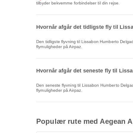
tilbyder bekvemme forbindelser til din rejse.
Hvornår afgår det tidligste fly til 
Den tidligste flyvning til Lissabon Humberto Delgado Lufthavn med Aegean Airlines afgår kl. 04.40. Du kan se denne tidsplan og sammenligne andre tilgængelige
flymuligheder på Airpaz.
Hvornår afgår det seneste fly til Li
Den seneste flyvning til Lissabon Humberto Delgado Lufthavn med Aegean Airlines afgår kl. 21.05. Du kan se denne tidsplan og sammenligne andre tilgængelige
flymuligheder på Airpaz.
Populær rute med Aegean Air