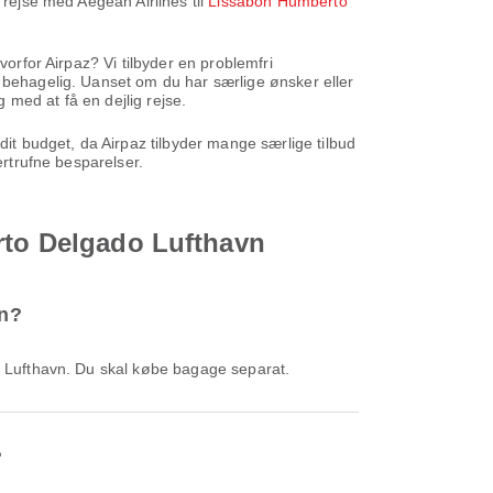
 rejse med Aegean Airlines til
Lissabon Humberto
vorfor Airpaz? Vi tilbyder en problemfri
g behagelig. Uanset om du har særlige ønsker eller
g med at få en dejlig rejse.
dit budget, da Airpaz tilbyder mange særlige tilbud
rtrufne besparelser.
erto Delgado Lufthavn
vn?
do Lufthavn. Du skal købe bagage separat.
?