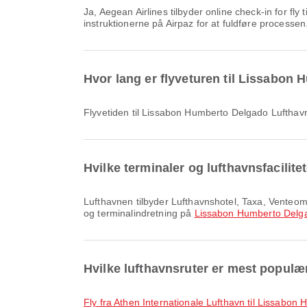
Ja, Aegean Airlines tilbyder online check-in for fly til Lissabon Humberto Delgado Lufthavn, så du nemt kan checke ind til din flyrejse via vores platform. Du skal blot følge
instruktionerne på Airpaz for at fuldføre processen
Hvor lang er flyveturen til Lissabo
Flyvetiden til Lissabon Humberto Delgado Lufthav
Hvilke terminaler og lufthavnsfacilit
Lufthavnen tilbyder Lufthavnshotel, Taxa, Venteområde og mange andre faciliteter for at forbedre din rejseoplevelse. Du kan finde detaljerede oplysninger om faciliteter
og terminalindretning på
Lissabon Humberto Delg
Hvilke lufthavnsruter er mest popul
fly fra Athen Internationale Lufthavn til Lissabo