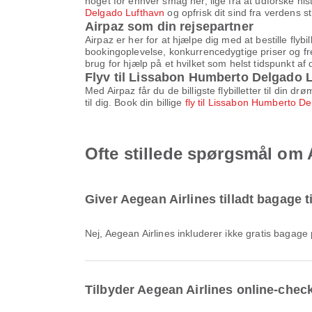
noget for enhver smag her, lige fra at udforske his
Delgado Lufthavn
og opfrisk dit sind fra verdens s
Airpaz som din rejsepartner
Airpaz er her for at hjælpe dig med at bestille fly
bookingoplevelse, konkurrencedygtige priser og fr
brug for hjælp på et hvilket som helst tidspunkt af 
Flyv til Lissabon Humberto Delgado L
Med Airpaz får du de billigste flybilletter til din
til dig. Book din billige
fly til Lissabon Humberto D
Ofte stillede spørgsmål om 
Giver Aegean Airlines tilladt bagage 
Nej, Aegean Airlines inkluderer ikke gratis baga
Tilbyder Aegean Airlines online-chec