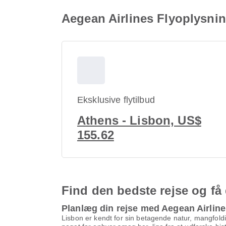
Aegean Airlines Flyoplysni
Eksklusive flytilbud
Athens - Lisbon, US$
155.62
Find den bedste rejse og få 
Planlæg din rejse med Aegean Airlin
Lisbon er kendt for sin betagende natur, mangfoldig