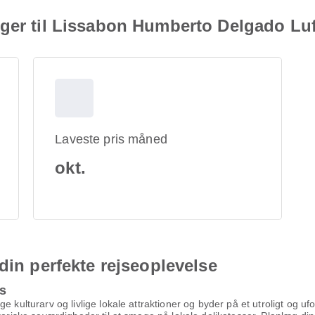
nger til Lissabon Humberto Delgado Lu
Laveste pris måned
okt.
din perfekte rejseoplevelse
es
e kulturarv og livlige lokale attraktioner og byder på et utroligt og u