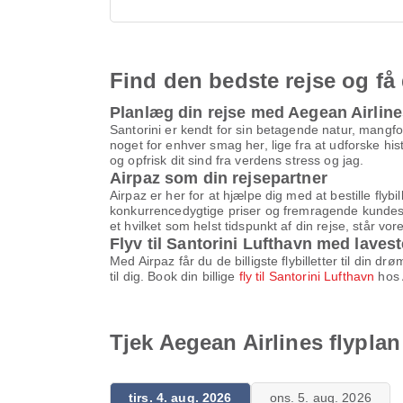
Find den bedste rejse og få 
Planlæg din rejse med Aegean Airlin
Santorini er kendt for sin betagende natur, mangfol
noget for enhver smag her, lige fra at udforske his
og opfrisk dit sind fra verdens stress og jag.
Airpaz som din rejsepartner
Airpaz er her for at hjælpe dig med at bestille flyb
konkurrencedygtige priser og fremragende kundesupp
et hvilket som helst tidspunkt af din rejse, står vo
Flyv til Santorini Lufthavn med lavest
Med Airpaz får du de billigste flybilletter til din
til dig. Book din billige
fly til Santorini Lufthavn
hos 
Tjek Aegean Airlines flyplan
tirs. 4. aug. 2026
ons. 5. aug. 2026