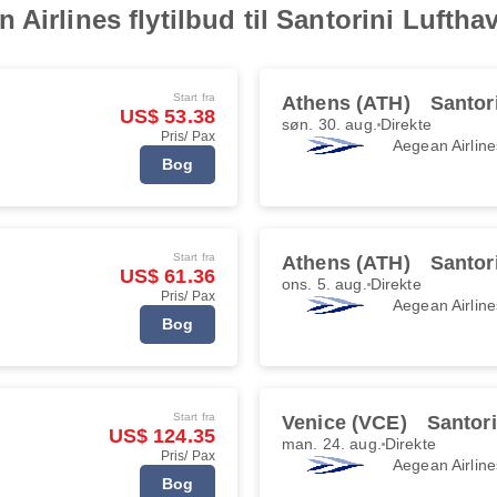
Airlines flytilbud til Santorini Luftha
Start fra
Athens (ATH)
Santor
US$ 53.38
søn. 30. aug.
Direkte
Pris/ Pax
Aegean Airline
Bog
Start fra
Athens (ATH)
Santor
US$ 61.36
ons. 5. aug.
Direkte
Pris/ Pax
Aegean Airline
Bog
Start fra
Venice (VCE)
Santori
US$ 124.35
man. 24. aug.
Direkte
Pris/ Pax
Aegean Airline
Bog