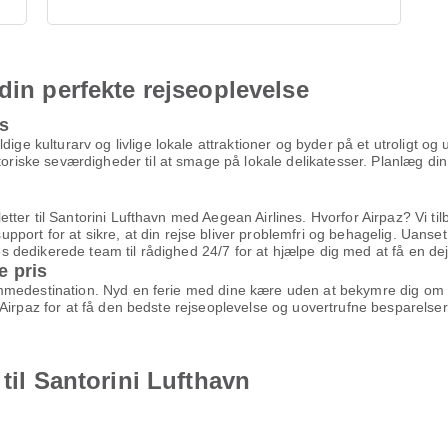
din perfekte rejseoplevelse
es
dige kulturarv og livlige lokale attraktioner og byder på et utroligt o
toriske seværdigheder til at smage på lokale delikatesser. Planlæg din
illetter til Santorini Lufthavn med Aegean Airlines. Hvorfor Airpaz? Vi t
ort for at sikre, at din rejse bliver problemfri og behagelig. Uanset
res dedikerede team til rådighed 24/7 for at hjælpe dig med at få en dejl
e pris
 drømmedestination. Nyd en ferie med dine kære uden at bekymre dig om 
Airpaz for at få den bedste rejseoplevelse og uovertrufne besparelser
 til Santorini Lufthavn