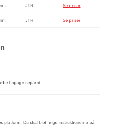
ini
JTR
Se priser
ini
JTR
Se priser
vn
l købe bagage separat.