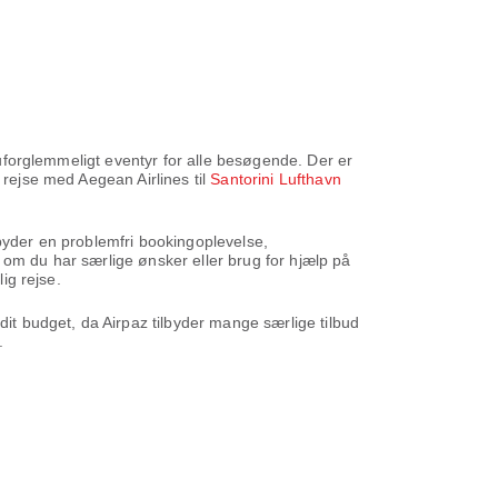
g uforglemmeligt eventyr for alle besøgende. Der er
 rejse med Aegean Airlines til
Santorini Lufthavn
ilbyder en problemfri bookingoplevelse,
 om du har særlige ønsker eller brug for hjælp på
ig rejse.
dit budget, da Airpaz tilbyder mange særlige tilbud
.