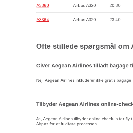
A3360
Airbus A320
20:30
A3364
Airbus A320
23:40
Ofte stillede spørgsmål om A
Giver Aegean Airlines tilladt bagage ti
Nej, Aegean Airlines inkluderer ikke gratis bagage
Tilbyder Aegean Airlines online-check-
Ja, Aegean Airlines tilbyder online check-in for fly til Santorini Lufthavn, så du nemt kan checke ind til din flyrejse via vores platform. Du skal blot følge instruktionerne på
Airpaz for at fuldføre processen.