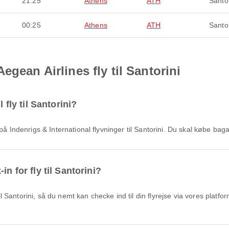
21:25
Athens
ATH
Santor
00:25
Athens
ATH
Santor
egean Airlines fly til Santorini
 fly til Santorini?
 på Indenrigs & International flyvninger til Santorini. Du skal købe bag
n for fly til Santorini?