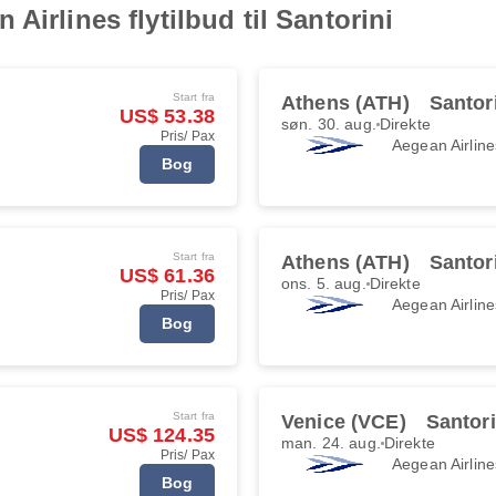
Airlines flytilbud til Santorini
Start fra
Athens (ATH)
Santor
US$ 53.38
søn. 30. aug.
Direkte
Pris/ Pax
Aegean Airline
Bog
Start fra
Athens (ATH)
Santor
US$ 61.36
ons. 5. aug.
Direkte
Pris/ Pax
Aegean Airline
Bog
Start fra
Venice (VCE)
Santori
US$ 124.35
man. 24. aug.
Direkte
Pris/ Pax
Aegean Airline
Bog