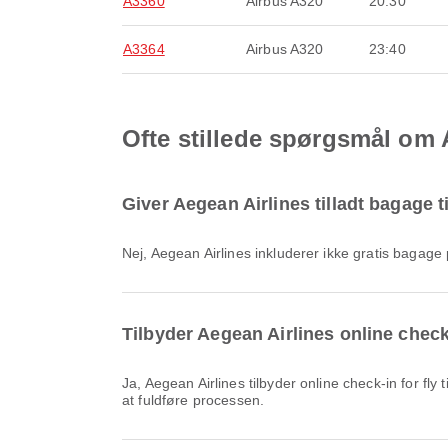
A3360
Airbus A320
20:30
A3364
Airbus A320
23:40
Ofte stillede spørgsmål om A
Giver Aegean Airlines tilladt bagage til
Nej, Aegean Airlines inkluderer ikke gratis bagage
Tilbyder Aegean Airlines online check-i
Ja, Aegean Airlines tilbyder online check-in for fly til Santorini, så du nemt kan checke ind til din flyrejse via vores platform. Du skal blot følge instruktionerne på Airpaz for
at fuldføre processen.