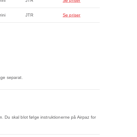
ini
JTR
Se priser
ini
JTR
Se priser
age separat.