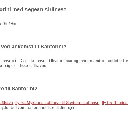
ntorini med Aegean Airlines?
ka 0h 49m.
 ved ankomst til Santorini?
avne i . Disse lufthavne tilbyder Taxa og mange andre faciliteter for
ersigter i disse lufthavne.
e til Santorini?
Lufthavn
,
fly fra Mykonos Lufthavn til Santorini Lufthavn
,
fly fra Rhodos
ilbyder bekvemme forbindelser til din rejse.