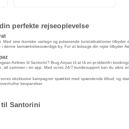
din perfekte rejseoplevelse
rat
 Med sine ikoniske vartegn og pulserende turistattraktioner tilbyder 
denne bemærkelsesværdige by. For at ledsage din rejse tilbyder Aegea
paz
an Airlines til Santorini? Brug Airpaz til at få en problemfri booking
ejse, alt sammen i én app. Med vores 24/7 kundesupport kan du sikre en
nyt vores eksklusive kampagner spækket med spændende tilbud, og star
uovertrufne besparelser.
til Santorini