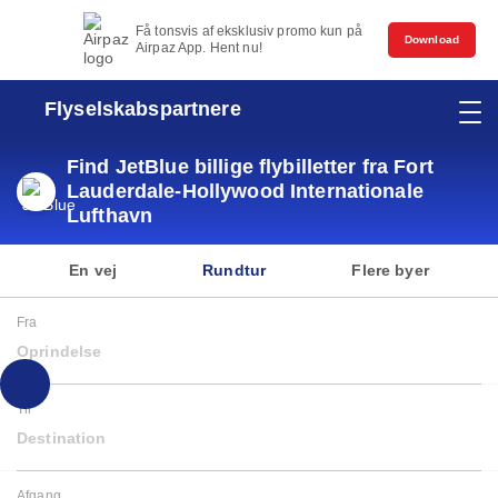
Få tonsvis af eksklusiv promo kun på
Download
Airpaz App. Hent nu!
Flyselskabspartnere
Find JetBlue billige flybilletter fra Fort
Lauderdale-Hollywood Internationale
Lufthavn
En vej
Rundtur
Flere byer
Fra
Oprindelse
Til
Destination
Afgang