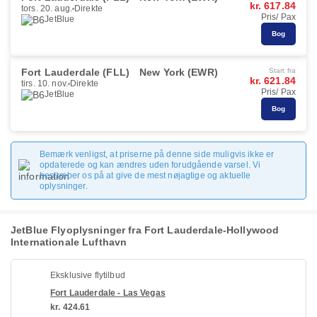
kr. 617.84
tors. 20. aug.
Direkte
Pris/ Pax
JetBlue
Bog
Fort Lauderdale (FLL)
New York (EWR)
Start fra
kr. 621.84
tirs. 10. nov.
Direkte
Pris/ Pax
JetBlue
Bog
Bemærk venligst, at priserne på denne side muligvis ikke er
opdaterede og kan ændres uden forudgående varsel. Vi
bestræber os på at give de mest nøjagtige og aktuelle
oplysninger.
JetBlue Flyoplysninger fra Fort Lauderdale-Hollywood
Internationale Lufthavn
Eksklusive flytilbud
Fort Lauderdale - Las Vegas
kr. 424.61