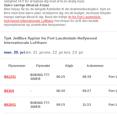
rådighed 24/7 for at hjælpe dig med at få en dejlig rejse.
Oplev særlige tilbud på Airpaz
Med Airpaz får du de billigste flybilletter til din drømmedestination. Nyd en
ferie med dine kære uden at bekymre dig om dit budget, da Airpaz tilbyder
mange særlige tilbud til dig. Book din billige
fly fra Fort Lauderdale-
Hollywood Internationale Lufthavn
hos Airpaz for at få den bedste
rejseoplevelse og uovertrufne besparelser.
Tjek JetBlue flyplan fra Fort Lauderdale-Hollywood
Internationale Lufthavn
man. 20. jul.
tirs. 21. jul.
ons. 22. jul.
tors. 23. jul.
Flynummer
Flymodel
Afgår
Ankommer
BOEING 777-
B61201
06:25
08:39
Fort 
300ER
B6306
-
06:30
09:27
Fort 
BOEING 777-
B62801
09:15
11:33
Fort 
300ER