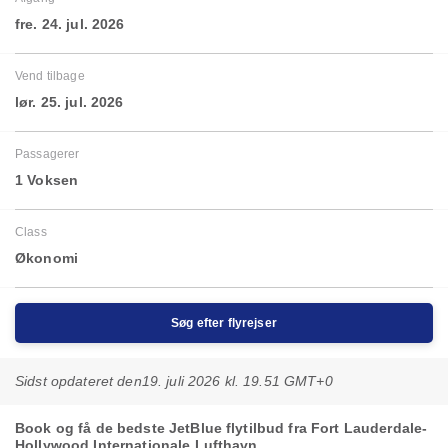
fre. 24. jul. 2026
Vend tilbage
lør. 25. jul. 2026
Passagerer
1 Voksen
Class
Økonomi
Søg efter flyrejser
Sidst opdateret den
19. juli 2026 kl. 19.51 GMT+0
Book og få de bedste JetBlue flytilbud fra Fort Lauderdale-
Hollywood Internationale Lufthavn