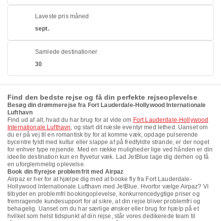
Laveste pris måned
sept.
Samlede destinationer
30
Find den bedste rejse og få din perfekte rejseoplevelse
Besøg din drømmerejse fra Fort Lauderdale-Hollywood Internationale
Lufthavn
Find ud af alt, hvad du har brug for at vide om
Fort Lauderdale-Hollywood
Internationale Lufthavn
, og start dit næste eventyr med lethed. Uanset om
du er på vej til en romantisk by for at komme væk, opdage pulserende
bycentre fyldt med kultur eller slappe af på fredfyldte strande, er der noget
for enhver type rejsende. Med en række muligheder lige ved hånden er din
ideelle destination kun en flyvetur væk. Lad JetBlue tage dig derhen og få
en uforglemmelig oplevelse.
Book din flyrejse problemfrit med Airpaz
Airpaz er her for at hjælpe dig med at booke fly fra Fort Lauderdale-
Hollywood Internationale Lufthavn med JetBlue. Hvorfor vælge Airpaz? Vi
tilbyder en problemfri bookingoplevelse, konkurrencedygtige priser og
fremragende kundesupport for at sikre, at din rejse bliver problemfri og
behagelig. Uanset om du har særlige ønsker eller brug for hjælp på et
hvilket som helst tidspunkt af din rejse, står vores dedikerede team til