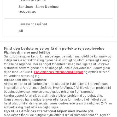
Eksklusive flytilbud
San Juan - Santo Domingo
US$ 249.45
Laveste pris måned
juli
Find den bedste rejse og få din perfekte rejseoplevelse
Planlæg din rejse med JetBlue
Santo Domingo er kendt for sin betagende natur, mangfoldige kulturarv og
livlige lokale attraktioner og byder på et utroligt og uforglemmeligt eventyr
for alle besøgende. Der er noget for enhver smag her, lige fra at udforske
historiske seværdigheder til at smage på lokale delikatesser. Planlæg din
rejse med JetBlue til
Las Américas International Airport
og opfrisk dit sind
fra verdens stress og jag.
Airpaz som din rejsepartner
Airpaz er her for at hjælpe dig med at bestille flybilletter til Las Américas
International Airport med JetBlue. Hvorfor Airpaz? Vi tilbyder en problemfri
bookingoplevelse, konkurrencedygtige priser og fremragende
kundesupport for at sikre, at din rejse bliver problemfri og behagelig.
Uanset om du har særlige ønsker eller brug for hjælp på et hvilket som
helst tidspunkt af din rejse, står vores dedikerede team til rådighed 24/7 for
at hjælpe dig med at få en dejlig rejse.
Flyv til Las Américas International Airport med laveste pris
Med Airpaz får du de billigste flybilletter til din drømmedestination. Nyd en