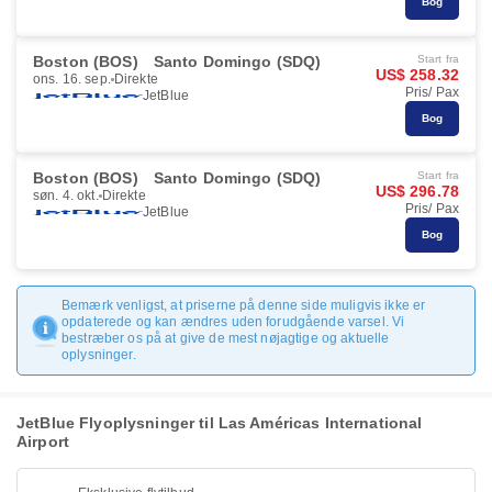
Bog
Boston (BOS)
Santo Domingo (SDQ)
Start fra
US$ 258.32
ons. 16. sep.
Direkte
Pris/ Pax
JetBlue
Bog
Boston (BOS)
Santo Domingo (SDQ)
Start fra
US$ 296.78
søn. 4. okt.
Direkte
Pris/ Pax
JetBlue
Bog
Bemærk venligst, at priserne på denne side muligvis ikke er
opdaterede og kan ændres uden forudgående varsel. Vi
bestræber os på at give de mest nøjagtige og aktuelle
oplysninger.
JetBlue Flyoplysninger til Las Américas International
Airport