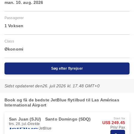
man. 10. aug. 2026
Passagerer
1 Voksen
Class
Økonomi
Søg efter flyrejser
Sidst opdateret den
26. juli 2026 kl. 17.48 GMT+0
Book og få de bedste JetBlue flytilbud til Las Américas
International Airport
San Juan (SJU)
Santo Domingo (SDQ)
Start fra
US$ 249.45
tirs. 28. jul.
Direkte
Pris/ Pax
JetBlue