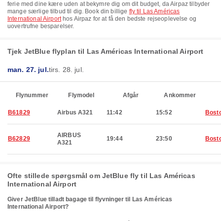
ferie med dine kære uden at bekymre dig om dit budget, da Airpaz tilbyder
mange særlige tilbud til dig. Book din billige
fly til Las Américas
International Airport
hos Airpaz for at få den bedste rejseoplevelse og
uovertrufne besparelser.
Tjek JetBlue flyplan til Las Américas International Airport
man. 27. jul.
tirs. 28. jul.
Flynummer
Flymodel
Afgår
Ankommer
B61829
Airbus A321
11:42
15:52
Bost
AIRBUS
B62829
19:44
23:50
Bost
A321
Ofte stillede spørgsmål om JetBlue fly til Las Américas
International Airport
Giver JetBlue tilladt bagage til flyvninger til Las Américas
International Airport?