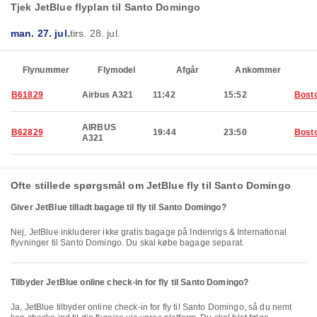
Tjek JetBlue flyplan til Santo Domingo
man. 27. jul.
tirs. 28. jul.
Flynummer
Flymodel
Afgår
Ankommer
B61829
Airbus A321
11:42
15:52
Bost
AIRBUS
B62829
19:44
23:50
Bost
A321
Ofte stillede spørgsmål om JetBlue fly til Santo Domingo
Giver JetBlue tilladt bagage til fly til Santo Domingo?
Nej, JetBlue inkluderer ikke gratis bagage på Indenrigs & International
flyvninger til Santo Domingo. Du skal købe bagage separat.
Tilbyder JetBlue online check-in for fly til Santo Domingo?
Ja, JetBlue tilbyder online check-in for fly til Santo Domingo, så du nemt