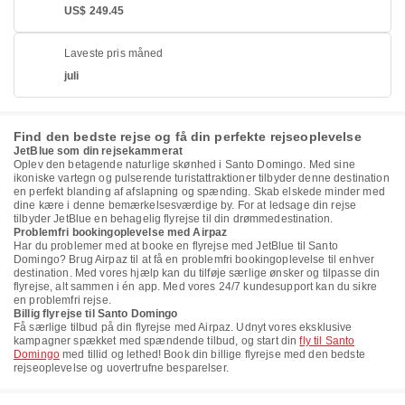
US$ 249.45
Laveste pris måned
juli
Find den bedste rejse og få din perfekte rejseoplevelse
JetBlue som din rejsekammerat
Oplev den betagende naturlige skønhed i Santo Domingo. Med sine
ikoniske vartegn og pulserende turistattraktioner tilbyder denne destination
en perfekt blanding af afslapning og spænding. Skab elskede minder med
dine kære i denne bemærkelsesværdige by. For at ledsage din rejse
tilbyder JetBlue en behagelig flyrejse til din drømmedestination.
Problemfri bookingoplevelse med Airpaz
Har du problemer med at booke en flyrejse med JetBlue til Santo
Domingo? Brug Airpaz til at få en problemfri bookingoplevelse til enhver
destination. Med vores hjælp kan du tilføje særlige ønsker og tilpasse din
flyrejse, alt sammen i én app. Med vores 24/7 kundesupport kan du sikre
en problemfri rejse.
Billig flyrejse til Santo Domingo
Få særlige tilbud på din flyrejse med Airpaz. Udnyt vores eksklusive
kampagner spækket med spændende tilbud, og start din
fly til Santo
Domingo
med tillid og lethed! Book din billige flyrejse med den bedste
rejseoplevelse og uovertrufne besparelser.