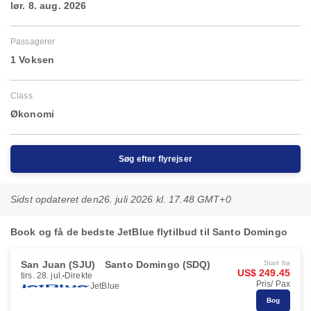
lør. 8. aug. 2026
Passagerer
1 Voksen
Class
Økonomi
Søg efter flyrejser
Sidst opdateret den
26. juli 2026 kl. 17.48 GMT+0
Book og få de bedste JetBlue flytilbud til Santo Domingo
San Juan (SJU)
Santo Domingo (SDQ)
Start fra
US$ 249.45
tirs. 28. jul.
Direkte
Pris/ Pax
JetBlue
Bog