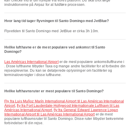
kan checke ind til din flyrejse via vores platform. Du skal blot følge
instruktionerne på Airpaz for at fuldføre processen.
Hvor lang tid tager flyvningen til Santo Domingo med JetBlue?
Flyvetiden til Santo Domingo med JetBlue er cirka 3h 10m.
Hvilke lufthavne er de mest populære ved ankomst til Santo
Domingo?
Las Américas International Airport
er de mest populære ankomstlufthavne i
. Disse lufthavne tilbyder Taxa og mange andre faciliteter for at forbedre din
rejseoplevelse. Du kan se detaljerede oplysninger om faciliteter og
terminaloversigter i disse lufthavne.
Hvilke lufthavnsruter er mest populære til Santo Domingo?
fly fra Luis Muñoz Marín International Airport til Las Américas International
Airport
,
fly fra Fort Lauderdale-Hollywood Internationale Lufthavn til Las
Américas International Airport
,
fly fra General Edward Lawrence Logan
International Airport til Las Américas International Airport
er de mest
populære lufthavnsruter til Santo Domingo. Disse ruter tilbyder bekvemme
forbindelser til din rejse.