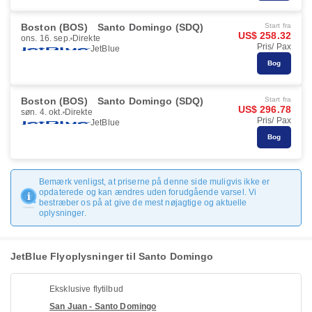
Boston (BOS)
Santo Domingo (SDQ)
Start fra
US$ 258.32
ons. 16. sep.
Direkte
Pris/ Pax
JetBlue
Bog
Boston (BOS)
Santo Domingo (SDQ)
Start fra
US$ 296.78
søn. 4. okt.
Direkte
Pris/ Pax
JetBlue
Bog
Bemærk venligst, at priserne på denne side muligvis ikke er
opdaterede og kan ændres uden forudgående varsel. Vi
bestræber os på at give de mest nøjagtige og aktuelle
oplysninger.
JetBlue Flyoplysninger til Santo Domingo
Eksklusive flytilbud
San Juan - Santo Domingo