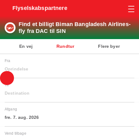
Flyselskabspartnere
Find et billigt Biman Bangladesh Airlines-
fly fra DAC til SIN
En vej
Rundtur
Flere byer
Fra
Oprindelse
Til
Destination
Afgang
fre. 7. aug. 2026
Vend tilbage