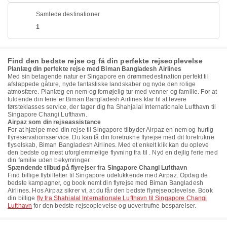
Samlede destinationer
1
Find den bedste rejse og få din perfekte rejseoplevelse
Planlæg din perfekte rejse med Biman Bangladesh Airlines
Med sin betagende natur er Singapore en drømmedestination perfekt til
afslappede gåture, nyde fantastiske landskaber og nyde den rolige
atmosfære. Planlæg en nem og fornøjelig tur med venner og familie. For at
fuldende din ferie er Biman Bangladesh Airlines klar til at levere
førsteklasses service, der tager dig fra Shahjalal Internationale Lufthavn til
Singapore Changi Lufthavn.
Airpaz som din rejseassistance
For at hjælpe med din rejse til Singapore tilbyder Airpaz en nem og hurtig
flyreservationsservice. Du kan få din foretrukne flyrejse med dit foretrukne
flyselskab, Biman Bangladesh Airlines. Med et enkelt klik kan du opleve
den bedste og mest uforglemmelige flyvning fra til . Nyd en dejlig ferie med
din familie uden bekymringer.
Spændende tilbud på flyrejser fra Singapore Changi Lufthavn
Find billige flybilletter til Singapore udelukkende med Airpaz. Opdag de
bedste kampagner, og book nemt din flyrejse med Biman Bangladesh
Airlines. Hos Airpaz sikrer vi, at du får den bedste flyrejseoplevelse. Book
din billige
fly fra Shahjalal Internationale Lufthavn til Singapore Changi
Lufthavn
for den bedste rejseoplevelse og uovertrufne besparelser.