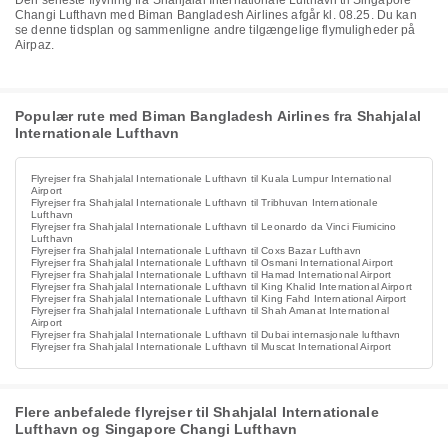
Den seneste flyvning fra Shahjalal Internationale Lufthavn til Singapore
Changi Lufthavn med Biman Bangladesh Airlines afgår kl. 08.25. Du kan
se denne tidsplan og sammenligne andre tilgængelige flymuligheder på
Airpaz.
Populær rute med Biman Bangladesh Airlines fra Shahjalal
Internationale Lufthavn
Flyrejser fra Shahjalal Internationale Lufthavn til Kuala Lumpur International
Airport
Flyrejser fra Shahjalal Internationale Lufthavn til Tribhuvan Internationale
Lufthavn
Flyrejser fra Shahjalal Internationale Lufthavn til Leonardo da Vinci Fiumicino
Lufthavn
Flyrejser fra Shahjalal Internationale Lufthavn til Coxs Bazar Lufthavn
Flyrejser fra Shahjalal Internationale Lufthavn til Osmani International Airport
Flyrejser fra Shahjalal Internationale Lufthavn til Hamad International Airport
Flyrejser fra Shahjalal Internationale Lufthavn til King Khalid International Airport
Flyrejser fra Shahjalal Internationale Lufthavn til King Fahd International Airport
Flyrejser fra Shahjalal Internationale Lufthavn til Shah Amanat International
Airport
Flyrejser fra Shahjalal Internationale Lufthavn til Dubai internasjonale lufthavn
Flyrejser fra Shahjalal Internationale Lufthavn til Muscat International Airport
Flere anbefalede flyrejser til Shahjalal Internationale
Lufthavn og Singapore Changi Lufthavn