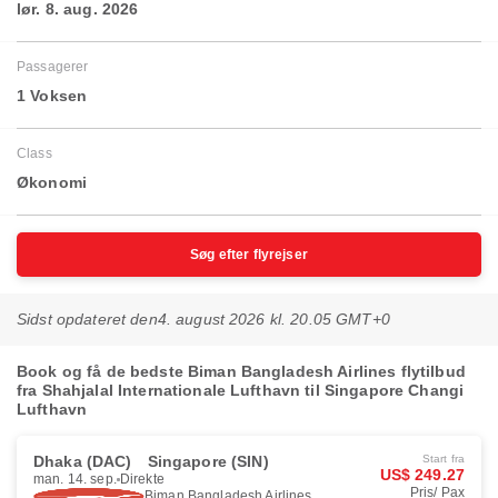
lør. 8. aug. 2026
Passagerer
1 Voksen
Class
Økonomi
Søg efter flyrejser
Sidst opdateret den
4. august 2026 kl. 20.05 GMT+0
Book og få de bedste Biman Bangladesh Airlines flytilbud
fra Shahjalal Internationale Lufthavn til Singapore Changi
Lufthavn
Dhaka (DAC)
Singapore (SIN)
Start fra
US$ 249.27
man. 14. sep.
Direkte
Pris/ Pax
Biman Bangladesh Airlines