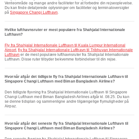
Venteområde og mange andre faciliteter for at forbedre din rejseoplevelse.
Du kan finde detaljerede oplysninger om faciliteter og terminaloversigter
på
Singapore Changi Lufthavn
.
Hvilke lufthavnsruter er mest populære fra Shahjalal Internationale
Lufthavn?
fly fra Shahjalal Internationale Lufthavn til Kuala Lumpur International
Airport
,
fly fra Shahjalal Internationale Lufthavn til Tribhuvan Internationale
Lufthavn
er de mest populære lufthavnsruter fra Shahjalal Internationale
Lufthavn. Disse ruter tilbyder bekvemme forbindelser til din rejse.
Hvornår afgår det tidligste fly fra Shahjalal Internationale Lufthavn til
Singapore Changi Lufthavn med Biman Bangladesh Airlines?
Den tidligste flyvning fra Shahjalal Internationale Lufthavn til Singapore
Changi Lufthavn med Biman Bangladesh Airlines afgår kl. 08.25. Du kan
se denne tidsplan og sammenligne andre tilgængelige flymuligheder på
Airpaz.
Hvornår afgår det seneste fly fra Shahjalal Internationale Lufthavn til
Singapore Changi Lufthavn med Biman Bangladesh Airlines?