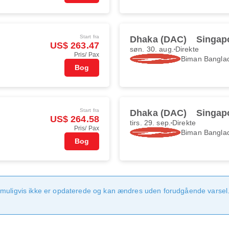
Start fra
Dhaka (DAC)
Singapo
US$ 263.47
søn. 30. aug.
Direkte
Pris/ Pax
Biman Banglad
Bog
Start fra
Dhaka (DAC)
Singapo
US$ 264.58
tirs. 29. sep.
Direkte
Pris/ Pax
Biman Banglad
Bog
 muligvis ikke er opdaterede og kan ændres uden forudgående varsel.