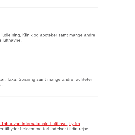
iludlejning, Klinik og apoteker samt mange andre
e lufthavne.
er, Taxa, Spisning samt mange andre faciliteter
e.
il Tribhuvan Internationale Lufthavn
,
fly fra
r tilbyder bekvemme forbindelser til din rejse.