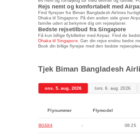
en nem og fornøjelig tur med venner og familie. For
Rejs nemt og komfortabelt med Airpa
Find flyrejser fra Biman Bangladesh Airlines hurtig
Dhaka til Singapore. På den anden side giver Airpa
familie uden at bekymre dig om rejseplaner.
Bedste rejsetilbud fra Singapore
Få kun billige flybilletter med Airpaz. Find de be
Dhaka til Singapore
. Gør din rejse endnu bedre me
Book din billige flyrejse med den bedste rejseople
Tjek Biman Bangladesh Airli
ons. 5. aug. 2026
tors. 6. aug. 2026
Flynummer
Flymodel
BG584
-
08:25