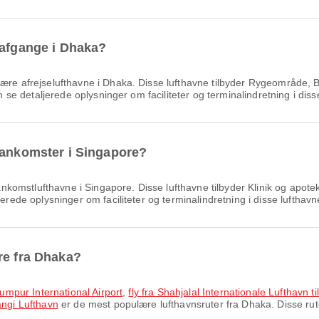
 afgange i Dhaka?
re afrejselufthavne i Dhaka. Disse lufthavne tilbyder Rygeområde, B
an se detaljerede oplysninger om faciliteter og terminalindretning i diss
 ankomster i Singapore?
komstlufthavne i Singapore. Disse lufthavne tilbyder Klinik og apotek
erede oplysninger om faciliteter og terminalindretning i disse lufthavn
re fra Dhaka?
 Lumpur International Airport
,
fly fra Shahjalal Internationale Lufthavn t
angi Lufthavn
er de mest populære lufthavnsruter fra Dhaka. Disse rute