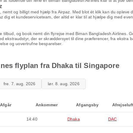
 at fuldende din ferie er Biman Bangladesh Airlines klar til at yde de
z
t, nemt og billigt med hjælp fra Airpaz. Med blot ét klik kan du opleve
z dig et kundeserviceteam, der altid er klar til at hjælpe dig med ev
dste tilbud, og book nemt din flyrejse med Biman Bangladesh Airlines. 
d ekstraudstyr, der er skræddersyet til dine præferencer, fra ekstra 
velse og uovertrufne besparelser.
nes flyplan fra Dhaka til Singapore
fre. 7. aug. 2026
lør. 8. aug. 2026
Afgår
Ankommer
Afgangsby
Afrejselu
14:40
Dhaka
DAC