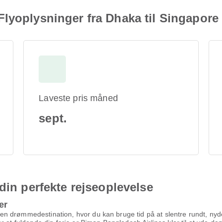
lyoplysninger fra Dhaka til Singapore
Laveste pris måned
sept.
din perfekte rejseoplevelse
er
n drømmedestination, hvor du kan bruge tid på at slentre rundt, ny