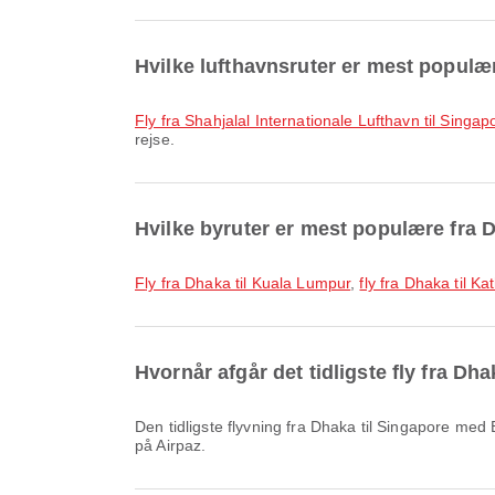
Hvilke lufthavnsruter er mest populæ
fly fra Shahjalal Internationale Lufthavn til Sing
rejse.
Hvilke byruter er mest populære fra 
fly fra Dhaka til Kuala Lumpur
,
fly fra Dhaka til 
Hvornår afgår det tidligste fly fra D
Den tidligste flyvning fra Dhaka til Singapore med Biman Bangladesh Airlines afgår kl. 08.25. Du kan se denne tidsplan og sammenligne andre tilgængelige flymuligheder
på Airpaz.