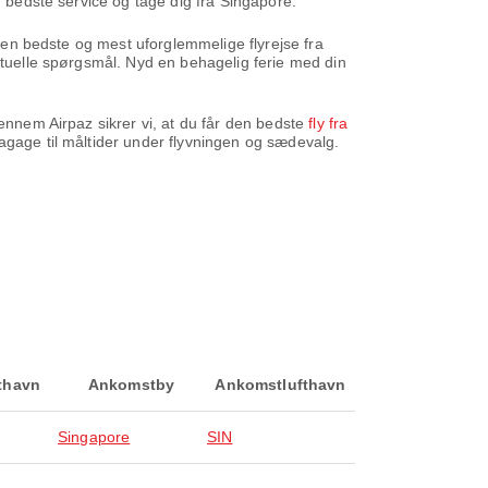
n bedste service og tage dig fra Singapore.
 den bedste og mest uforglemmelige flyrejse fra
entuelle spørgsmål. Nyd en behagelig ferie med din
Gennem Airpaz sikrer vi, at du får den bedste
fly fra
bagage til måltider under flyvningen og sædevalg.
fthavn
Ankomstby
Ankomstlufthavn
Singapore
SIN