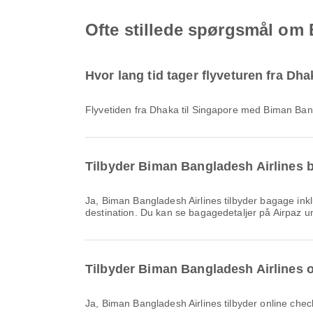
Ofte stillede spørgsmål om 
Hvor lang tid tager flyveturen fra D
Flyvetiden fra Dhaka til Singapore med Biman Ban
Tilbyder Biman Bangladesh Airlines ba
Ja, Biman Bangladesh Airlines tilbyder bagage inkluderet på Indenrigs & International flyvninger fra Dhaka til Singapore. Detaljerne varierer afhængigt af billettype og
destination. Du kan se bagagedetaljer på Airpaz u
Tilbyder Biman Bangladesh Airlines on
Ja, Biman Bangladesh Airlines tilbyder online check