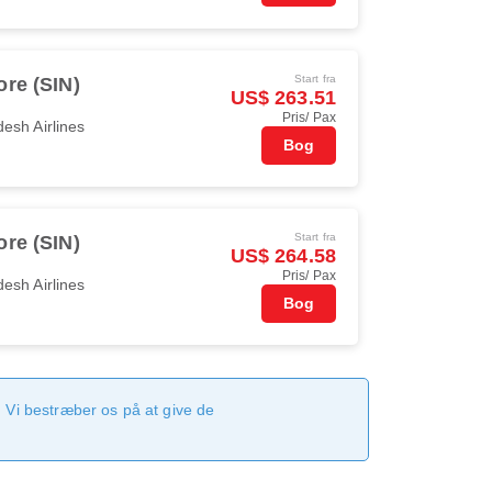
Start fra
re (SIN)
US$ 263.51
Pris/ Pax
esh Airlines
Bog
Start fra
re (SIN)
US$ 264.58
Pris/ Pax
esh Airlines
Bog
 Vi bestræber os på at give de