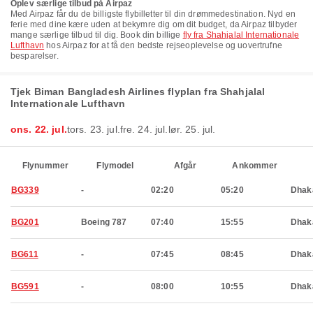
Oplev særlige tilbud på Airpaz
Med Airpaz får du de billigste flybilletter til din drømmedestination. Nyd en
ferie med dine kære uden at bekymre dig om dit budget, da Airpaz tilbyder
mange særlige tilbud til dig. Book din billige
fly fra Shahjalal Internationale
Lufthavn
hos Airpaz for at få den bedste rejseoplevelse og uovertrufne
besparelser.
Tjek Biman Bangladesh Airlines flyplan fra Shahjalal
Internationale Lufthavn
ons. 22. jul.
tors. 23. jul.
fre. 24. jul.
lør. 25. jul.
Flynummer
Flymodel
Afgår
Ankommer
BG339
-
02:20
05:20
Dhak
BG201
Boeing 787
07:40
15:55
Dhak
BG611
-
07:45
08:45
Dhak
BG591
-
08:00
10:55
Dhak