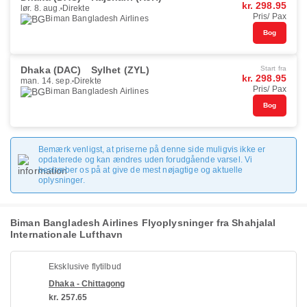
kr. 298.95
lør. 8. aug.
Direkte
Pris/ Pax
Biman Bangladesh Airlines
Bog
Dhaka (DAC)
Sylhet (ZYL)
Start fra
kr. 298.95
man. 14. sep.
Direkte
Pris/ Pax
Biman Bangladesh Airlines
Bog
Bemærk venligst, at priserne på denne side muligvis ikke er
opdaterede og kan ændres uden forudgående varsel. Vi
bestræber os på at give de mest nøjagtige og aktuelle
oplysninger.
Biman Bangladesh Airlines Flyoplysninger fra Shahjalal
Internationale Lufthavn
Eksklusive flytilbud
Dhaka - Chittagong
kr. 257.65