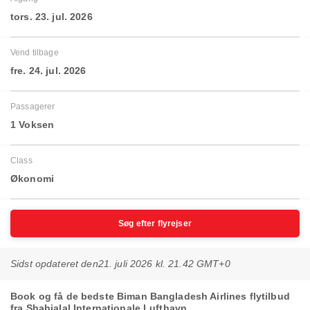
tors. 23. jul. 2026
Vend tilbage
fre. 24. jul. 2026
Passagerer
1 Voksen
Class
Økonomi
Søg efter flyrejser
Sidst opdateret den
21. juli 2026 kl. 21.42 GMT+0
Book og få de bedste Biman Bangladesh Airlines flytilbud
fra Shahjalal Internationale Lufthavn