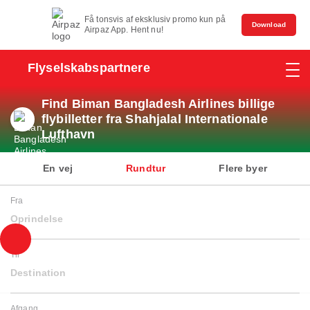
Få tonsvis af eksklusiv promo kun på
Download
Airpaz App. Hent nu!
Flyselskabspartnere
Find Biman Bangladesh Airlines billige
flybilletter fra Shahjalal Internationale
Lufthavn
En vej
Rundtur
Flere byer
Fra
Oprindelse
Til
Destination
Afgang