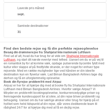
Laveste pris måned
sept.
Samlede destinationer
31
Find den bedste rejse og få din perfekte rejseoplevelse
Besøg din drømmerejse fra Shahjalal Internationale Lufthavn
Find ud af alt, hvad du har brug for at vide om
Shahjalal Internationale
Lufthavn
, og start dit næste eventyr med lethed. Uanset om du er på vej til
en romantisk by for at komme væk, opdage pulserende bycentre fyldt med
kultur eller slappe af på fredfyldte strande, er der noget for enhver type
rejsende. Med en række muligheder lige ved hånden er din ideelle
destination kun en flyvetur væk. Lad Biman Bangladesh Airlines tage dig
derhen og få en uforglemmelig oplevelse.
Book din flyrejse problemfrit med Airpaz
Airpaz er her for at hjælpe dig med at booke fly fra Shahjalal Internationale
Lufthavn med Biman Bangladesh Airlines. Hvorfor vælge Airpaz? Vi
tilbyder en problemfri bookingoplevelse, konkurrencedygtige priser og
fremragende kundesupport for at sikre, at din rejse bliver problemfri og
behagelig. Uanset om du har særlige ønsker eller brug for hjælp på et
hvilket som helst tidspunkt af din rejse, står vores dedikerede team til
rådighed 24/7 for at hjælpe dig med at få en dejlig rejse.