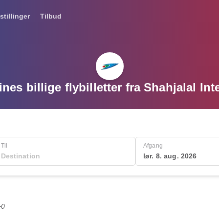
stillinger
Tilbud
nes billige flybilletter fra Shahjalal In
Til
Afgang
lør. 8. aug. 2026
+0