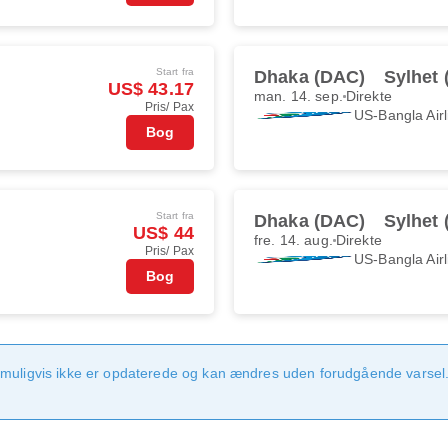
Start fra
Dhaka (DAC)
Sylhet 
US$ 43.17
man. 14. sep.
Direkte
Pris/ Pax
US-Bangla Airl
Bog
Start fra
Dhaka (DAC)
Sylhet 
US$ 44
fre. 14. aug.
Direkte
Pris/ Pax
US-Bangla Airl
Bog
 muligvis ikke er opdaterede og kan ændres uden forudgående varsel.