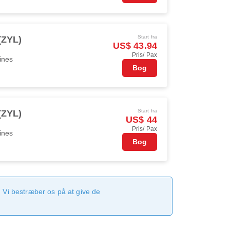
Start fra
(ZYL)
US$ 43.94
Pris/ Pax
ines
Bog
Start fra
(ZYL)
US$ 44
Pris/ Pax
ines
Bog
 Vi bestræber os på at give de