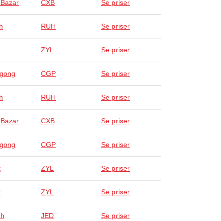
 Bazar
CXB
Se priser
h
RUH
Se priser
t
ZYL
Se priser
agong
CGP
Se priser
h
RUH
Se priser
 Bazar
CXB
Se priser
agong
CGP
Se priser
t
ZYL
Se priser
t
ZYL
Se priser
ah
JED
Se priser