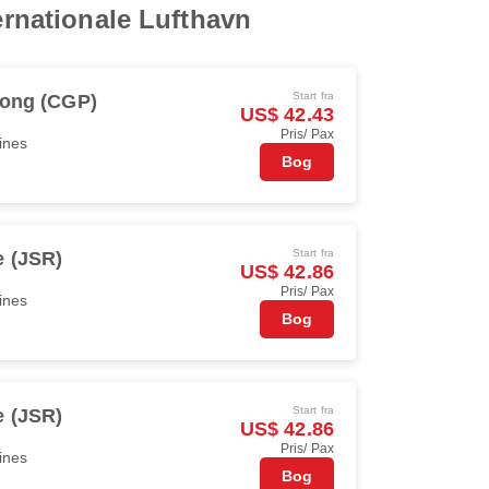
ernationale Lufthavn
Start fra
gong (CGP)
US$ 42.43
Pris/ Pax
ines
Bog
Start fra
e (JSR)
US$ 42.86
Pris/ Pax
ines
Bog
Start fra
e (JSR)
US$ 42.86
Pris/ Pax
ines
Bog