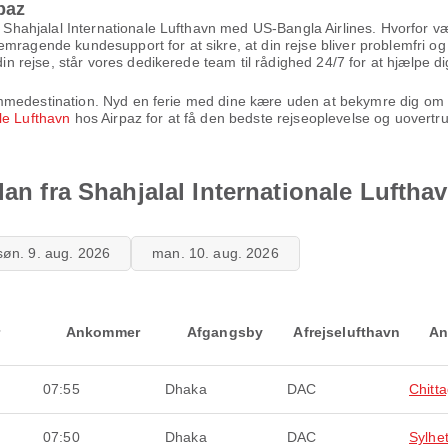
paz
a Shahjalal Internationale Lufthavn med US-Bangla Airlines. Hvorfor væ
emragende kundesupport for at sikre, at din rejse bliver problemfri o
din rejse, står vores dedikerede team til rådighed 24/7 for at hjælpe di
 drømmedestination. Nyd en ferie med dine kære uden at bekymre dig om 
ale Lufthavn
hos Airpaz for at få den bedste rejseoplevelse og uovertr
lan fra Shahjalal Internationale Luftha
søn. 9. aug. 2026
man. 10. aug. 2026
Ankommer
Afgangsby
Afrejselufthavn
An
07:55
Dhaka
DAC
Chitt
07:50
Dhaka
DAC
Sylhe