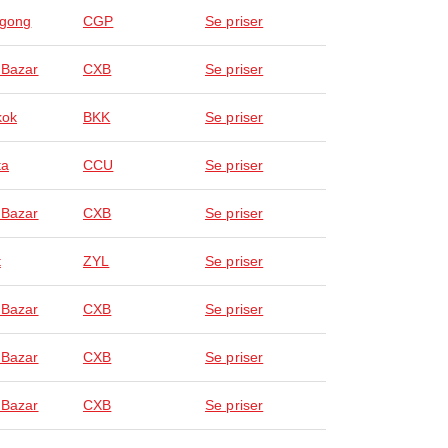
agong
CGP
Se priser
 Bazar
CXB
Se priser
kok
BKK
Se priser
ta
CCU
Se priser
 Bazar
CXB
Se priser
t
ZYL
Se priser
 Bazar
CXB
Se priser
 Bazar
CXB
Se priser
 Bazar
CXB
Se priser