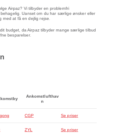
lge Airpaz? Vi tilbyder en problemfri
g behagelig. Uanset om du har særlige ønsker eller
g med at få en dejlig rejse.
dit budget, da Airpaz tilbyder mange særlige tilbud
ufne besparelser.
vn
Ankomstlufthav
komstby
n
agong
CGP
Se priser
t
ZYL
Se priser