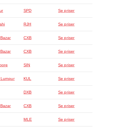
ur
SPD
Se priser
ahi
RJH
Se priser
 Bazar
CXB
Se priser
 Bazar
CXB
Se priser
pore
SIN
Se priser
 Lumpur
KUL
Se priser
DXB
Se priser
 Bazar
CXB
Se priser
MLE
Se priser