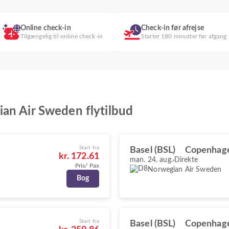
Online check-in
Check-in før afrejse
Tilgængelig til online check-in
Starter 180 minutter før afgang
an Air Sweden flytilbud
Start fra
Basel (BSL)
Copenhag
kr. 172.61
man. 24. aug.
Direkte
Pris/ Pax
Norwegian Air Sweden
Bog
Start fra
Basel (BSL)
Copenhag