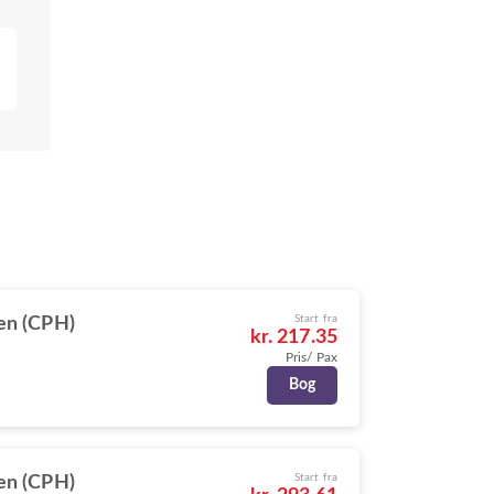
Start fra
en (CPH)
kr. 217.35
Pris/ Pax
Bog
Start fra
en (CPH)