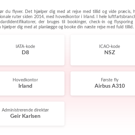
, før du flyver. Det hjælper dig med at rejse med tillid og vide præci
ationale ruter siden 2014, med hovedkontor i Irland. I hele luftfartsbra
rdidentifikatorer, der bruges til bookinger, check-in og flysporing 
om hjælper dig med at planlægge og booke din næste rejse med fuld tillid.
IATA-kode
ICAO-kode
D8
NSZ
Hovedkontor
Første fly
Irland
Airbus A310
Administrerende direktør
Geir Karlsen