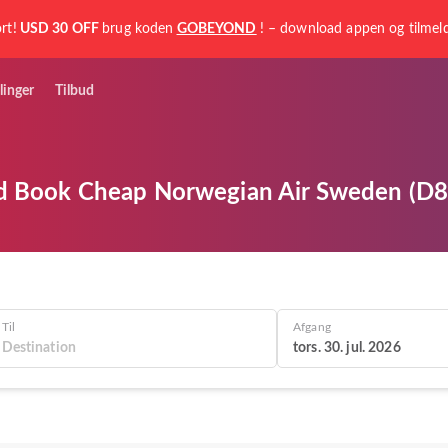
rt!
USD 30 OFF
brug koden
GOBEYOND
! – download appen og tilmeld
linger
Tilbud
d Book Cheap Norwegian Air Sweden (D8) 
Til
Afgang
tors. 30. jul. 2026