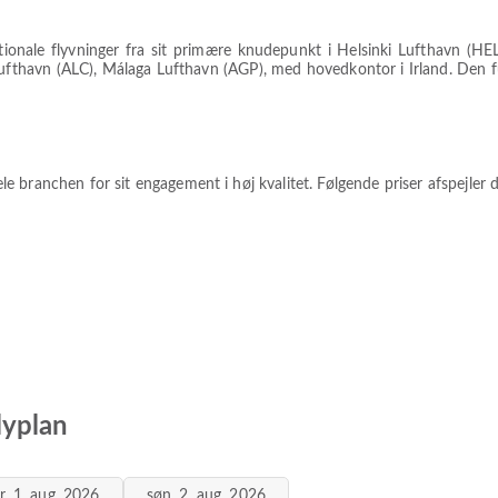
tionale flyvninger fra sit primære knudepunkt i Helsinki Lufthavn (
thavn (ALC), Málaga Lufthavn (AGP), med hovedkontor i Irland. Den fuld
e branchen for sit engagement i høj kvalitet. Følgende priser afspejle
lyplan
ør. 1. aug. 2026
søn. 2. aug. 2026