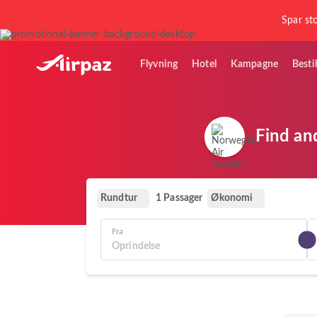
Spar sto
Flyvning
Hotel
Kampagne
Bestil
Find an
Rundtur
Økonomi
1 Passager
Fra