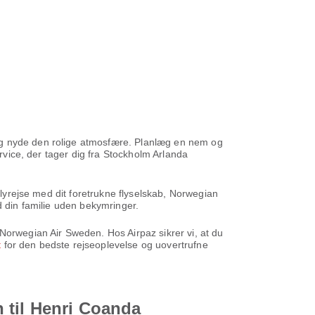
 og nyde den rolige atmosfære. Planlæg en nem og
ervice, der tager dig fra Stockholm Arlanda
flyrejse med dit foretrukne flyselskab, Norwegian
d din familie uden bekymringer.
Norwegian Air Sweden. Hos Airpaz sikrer vi, at du
t
for den bedste rejseoplevelse og uovertrufne
 til Henri Coanda