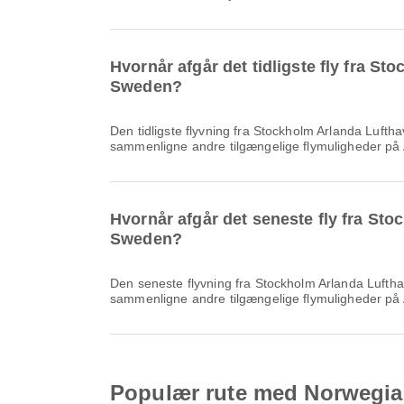
Hvornår afgår det tidligste fly fra S
Sweden?
Den tidligste flyvning fra Stockholm Arlanda Lufthavn til Henri Coanda International Airport med Norwegian Air Sweden afgår kl. 06.10. Du kan se denne tidsplan og
sammenligne andre tilgængelige flymuligheder på 
Hvornår afgår det seneste fly fra Sto
Sweden?
Den seneste flyvning fra Stockholm Arlanda Lufthavn til Henri Coanda International Airport med Norwegian Air Sweden afgår kl. 08.00. Du kan se denne tidsplan og
sammenligne andre tilgængelige flymuligheder på 
Populær rute med Norwegia