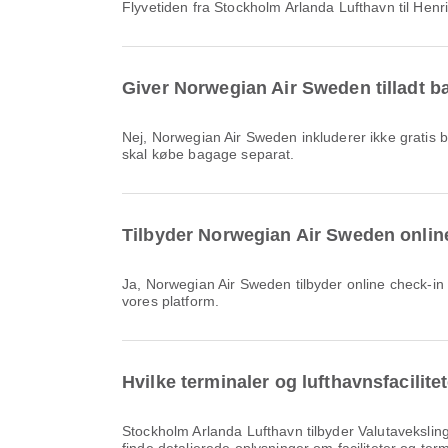
Flyvetiden fra Stockholm Arlanda Lufthavn til He
Giver Norwegian Air Sweden tilladt ba
Nej, Norwegian Air Sweden inkluderer ikke gratis bagage på Indenrigs & International flyvninger fra Stockholm Arlanda Lufthavn til Henri Coanda International Airport. Du
skal købe bagage separat.
Tilbyder Norwegian Air Sweden online-
Ja, Norwegian Air Sweden tilbyder online check-in til fly fra Stockholm Arlanda Lufthavn til Henri Coanda International Airport, så du nemt kan checke ind til din flyrejse via
vores platform.
Hvilke terminaler og lufthavnsfacilit
Stockholm Arlanda Lufthavn tilbyder Valutavekslingsservice, Biludlejning, Banktjeneste/hæveautomat og mange andre faciliteter for at forbedre din rejseoplevelse. Du kan