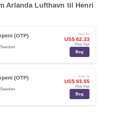
 Arlanda Lufthavn til Henri
Start fra
openi (OTP)
US$ 62.33
Pris/ Pax
r Sweden
Bog
Start fra
openi (OTP)
US$ 93.55
Pris/ Pax
r Sweden
Bog