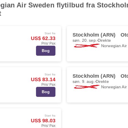
ian Air Sweden flytilbud fra Stockholm
t
Start fra
Stockholm (ARN)
Ot
US$ 62.33
søn. 20. sep.
Direkte
Pris/ Pax
Norwegian Ai
Bog
Start fra
Stockholm (ARN)
Ot
US$ 83.14
søn. 9. aug.
Direkte
Pris/ Pax
Norwegian Ai
Bog
Start fra
US$ 98.03
Pris/ Pax