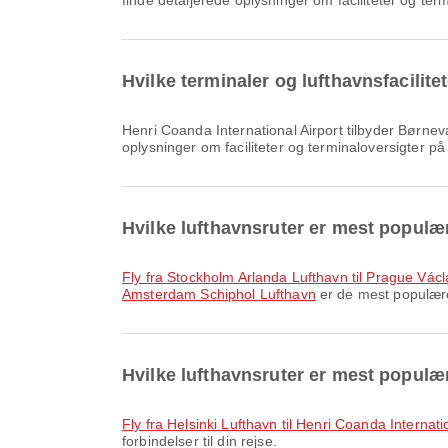
finde detaljerede oplysninger om faciliteter og ter
Hvilke terminaler og lufthavnsfacilite
Henri Coanda International Airport tilbyder Børneværelse, Toldfri butik, Spisning og mange andre faciliteter for at forbedre din rejseoplevelse. Du kan finde detaljerede
oplysninger om faciliteter og terminaloversigter p
Hvilke lufthavnsruter er mest populæ
fly fra Stockholm Arlanda Lufthavn til Prague Vác
Amsterdam Schiphol Lufthavn
er de mest populære 
Hvilke lufthavnsruter er mest populæ
fly fra Helsinki Lufthavn til Henri Coanda Internati
forbindelser til din rejse.