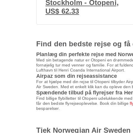
Stockholm - Otopeni,
US$ 62.33
Find den bedste rejse og få 
Planlæg din perfekte rejse med Norw
Med sin betagende natur er Otopeni en drømmedest
fornøjelig tur med venner og familie. For at fulden
Lufthavn til Henri Coanda International Airport.
Airpaz som din rejseassistance
For at hjælpe med din rejse til Otopeni tilbyder Ai
Air Sweden. Med et enkelt klik kan du opleve den b
Spændende tilbud på flyrejser fra Hen
Find billige flybilletter til Otopeni udelukkende 
får den bedste flyrejseoplevelse. Book din billige
f
besparelser.
Tjek Norwegian Air Sweden f