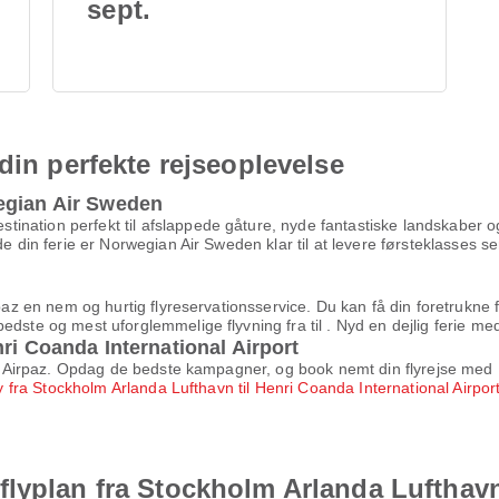
sept.
din perfekte rejseoplevelse
egian Air Sweden
ination perfekt til afslappede gåture, nyde fantastiske landskaber
de din ferie er Norwegian Air Sweden klar til at levere førsteklasses s
rpaz en nem og hurtig flyreservationsservice. Du kan få din foretrukne 
edste og mest uforglemmelige flyvning fra til . Nyd en dejlig ferie me
ri Coanda International Airport
med Airpaz. Opdag de bedste kampagner, og book nemt din flyrejse med 
ly fra Stockholm Arlanda Lufthavn til Henri Coanda International Airpor
lyplan fra Stockholm Arlanda Lufthavn