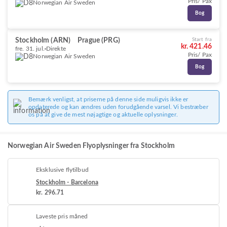
Pris/ Pax
Norwegian Air Sweden
Bog
Stockholm (ARN)
Prague (PRG)
Start fra
kr. 421.46
fre. 31. jul.
Direkte
Pris/ Pax
Norwegian Air Sweden
Bog
Bemærk venligst, at priserne på denne side muligvis ikke er
opdaterede og kan ændres uden forudgående varsel. Vi bestræber
os på at give de mest nøjagtige og aktuelle oplysninger.
Norwegian Air Sweden Flyoplysninger fra Stockholm
Eksklusive flytilbud
Stockholm - Barcelona
kr. 296.71
Laveste pris måned