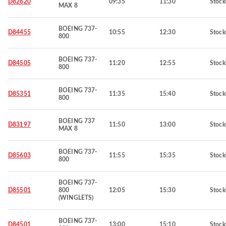
D82620
09:35
11:30
Stoc
MAX 8
BOEING 737-
D84455
10:55
12:30
Stoc
800
BOEING 737-
D84505
11:20
12:55
Stoc
800
BOEING 737-
D85351
11:35
15:40
Stoc
800
BOEING 737
D83197
11:50
13:00
Stoc
MAX 8
BOEING 737-
D85603
11:55
15:35
Stoc
800
BOEING 737-
D85501
800
12:05
15:30
Stoc
(WINGLETS)
BOEING 737-
D84501
13:00
15:10
Stoc