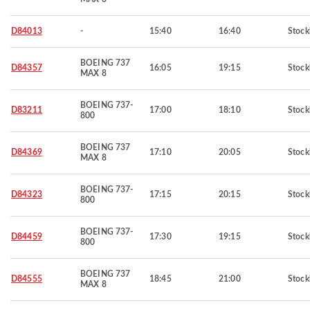
D84013
-
15:40
16:40
Stoc
BOEING 737
D84357
16:05
19:15
Stoc
MAX 8
BOEING 737-
D83211
17:00
18:10
Stoc
800
BOEING 737
D84369
17:10
20:05
Stoc
MAX 8
BOEING 737-
D84323
17:15
20:15
Stoc
800
BOEING 737-
D84459
17:30
19:15
Stoc
800
BOEING 737
D84555
18:45
21:00
Stoc
MAX 8