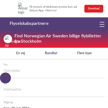
Få tonsvis af eksklusiv promo kun på
Download
Airpaz App. Hent nu!
Flyselskabspartnere
Find Norwegian Air Sweden billige flybilletter
fra Stockholm
En vej
Rundtur
Flere byer
Fra
Oprindelse
Til
Destination
Afgang