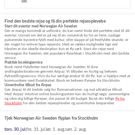
okt.
Find den bedste rejse og få din perfekte rejseoplevelse
Start dit eventyr med Norwegian Air Sweden
Der er mange turistmål at udforske, du kan nemt finde det perfekte sted til dit
eventyr. Uanset om det er på vej til en romantisk by for en ferie, opdage
pulserende bycentre fyldt med kultur, eller slappe af på fredfyldte strande, er
der noget for enhver type rejsende. Med en række muligheder lige ved
hånden er din ideelle destination kun et fly væk. Start din rejse med
Norwegian Air Sweden, det populære flyselskab i Stockholm med den bedste
service.
Praktisk bookingservice
Book nemt flybilletter med Norwegian Air Sweden til dine
yndlingsdestinationer gennem Airpaz. Vi tilbyder en hurtig og bekvem
flybestillingsservice. Hvis du har særlige ønsker til dit fly, kan vi hjælpe med at
kommunikere med flyselskabet. Book en bekvem flyrejse fra Stockholm.
Uovertrufne tilbud fra Airpaz
Gør Airpaz til dit bedste valg for flyreservationer, og nyd attraktive tilbud.
Med Airpaz' intuitive online bookingsystem kan du hurtigt søge, sammenligne
og sikre dig billige flyrejser, der passer til dit budget. Book din billige
fly fra
Stockholm
for den bedste rejseoplevelse og uovertrufne besparelser.
Tjek Norwegian Air Sweden flyplan fra Stockholm
tors. 30. jul.
fre. 31. jul.
lør. 1. aug.
søn. 2. aug.