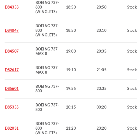
BOEING 737-
D84353
800
18:50
20:50
Stoc
(WINGLETS)
BOEING 737-
D84047
800
18:50
20:10
Stoc
(WINGLETS)
BOEING 737
D84507
19:00
20:35
Stoc
MAX 8
BOEING 737
D82617
19:10
21:05
Stoc
MAX 8
BOEING 737-
D85601
19:55
23:35
Stoc
800
BOEING 737-
D85355
20:15
00:20
Stoc
800
BOEING 737-
D82031
800
21:20
23:20
Stoc
(WINGLETS)