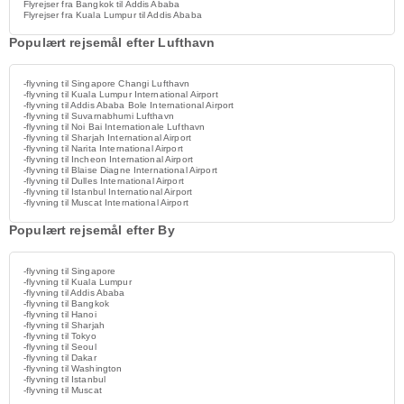
Flyrejser fra Bangkok til Addis Ababa
Flyrejser fra Kuala Lumpur til Addis Ababa
Populært rejsemål efter Lufthavn
-flyvning til Singapore Changi Lufthavn
-flyvning til Kuala Lumpur International Airport
-flyvning til Addis Ababa Bole International Airport
-flyvning til Suvarnabhumi Lufthavn
-flyvning til Noi Bai Internationale Lufthavn
-flyvning til Sharjah International Airport
-flyvning til Narita International Airport
-flyvning til Incheon International Airport
-flyvning til Blaise Diagne International Airport
-flyvning til Dulles International Airport
-flyvning til Istanbul International Airport
-flyvning til Muscat International Airport
Populært rejsemål efter By
-flyvning til Singapore
-flyvning til Kuala Lumpur
-flyvning til Addis Ababa
-flyvning til Bangkok
-flyvning til Hanoi
-flyvning til Sharjah
-flyvning til Tokyo
-flyvning til Seoul
-flyvning til Dakar
-flyvning til Washington
-flyvning til Istanbul
-flyvning til Muscat