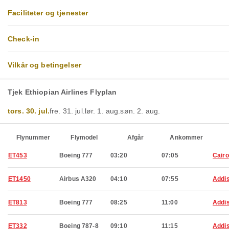
Faciliteter og tjenester
Check-in
Vilkår og betingelser
Tjek Ethiopian Airlines Flyplan
tors. 30. jul.
fre. 31. jul.
lør. 1. aug.
søn. 2. aug.
Flynummer
Flymodel
Afgår
Ankommer
ET453
Boeing 777
03:20
07:05
Cairo
ET1450
Airbus A320
04:10
07:55
Addi
ET813
Boeing 777
08:25
11:00
Addi
ET332
Boeing 787-8
09:10
11:15
Addi