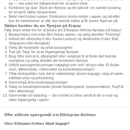
op — rejs uden for højsæsonen for at spare mere.
Kombiner og spar: Book din flyrejse og dit ophold i en samlet booking
for at opnå større besparelser.
Betal med Airpaz-appen: Eksklusive promo-koder i appen og rabatter
kun for medlemmer er ofte den bedste måde at få lavere flypriser på.
Sådan booker du en flyrejse på Airpaz
Følg disse enkle trin for at booke din Ethiopian Airlines-flyrejse på Airpaz:
Besøg Airpaz.com eller åbn Airpaz-appen, og vælg derefter "Flyvning"
Indtast din afrejseby (f.eks. Kuala Lumpur) og destination (f.eks. Bali,
Singapore eller Bangkok)
Vælg din rejsedato og antal passagerer
Tryk på "Søg" for at se tilgængelige flyrejser
Brug filtre som pris, afgangstid eller varighed til at finde den bedste
mulighed, og vælg derefter din foretrukne flyrejse
Udfyld passageroplysninger nøjagtigt som vist i dit pas eller ID (fulde
navn, fødselsdato, nationalitet og kontaktoplysninger)
Tilføj ekstraudstyr, hvis det er nødvendigt, såsom bagage, valg af sæde,
måltider eller rejseforsikring
Gennemgå dine bookingoplysninger
Vælg en betalingsmetode (kredit-/betalingskort, bankoverførsel, PayPal
eller afbetaling)
Gennemfør din betaling — din e-billet vil blive sendt til din e-mail og
være tilgængelig i appen
Ofte stillede spørgsmål om Ethiopian Airlines
Giver Ethiopian Airlines tilladt bagage?