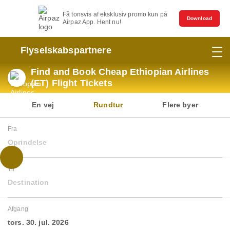
Få tonsvis af eksklusiv promo kun på
Download
Airpaz App. Hent nu!
Flyselskabspartnere
Find and Book Cheap Ethiopian Airlines
(ET) Flight Tickets
En vej
Rundtur
Flere byer
Fra
Oprindelse
Til
Destination
Afgang
tors. 30. jul. 2026