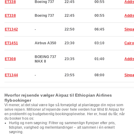
ET338
Boeing 737
22:45
00:55
Addi
ET338
Boeing 737
22:45
00:55
Addi
ET1342
-
22:50
06:45
Sing
ET1451
Airbus A350
23:30
03:10
Cairo
BOEING 737
ET308
23:35
01:40
Addi
MAX 8
ET1344
-
23:55
08:00
Sing
Hvorfor rejsende vælger Airpaz til Ethiopian Airlines
flybookinger
Vi mener, at det skal være lige så fornøjeligt at planlægge din rejse som
selve rejsen. Millioner af rejsende over hele verden har tillid til Airpaz for
en problemfri og budgetvenlig bookingoplevelse. Her er, hvad du får, når
du booker hos os:
Hurtig og nem søgning: Filtrer og sammenlign flyrejser efter pris,
tidsplan, varighed og mellemlandinger – alt sammen i én enkelt
søgning.