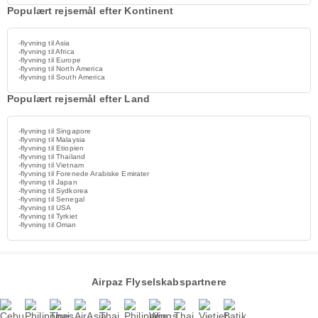
Populært rejsemål efter Kontinent
-flyvning til Asia
-flyvning til Africa
-flyvning til Europe
-flyvning til North America
-flyvning til South America
Populært rejsemål efter Land
-flyvning til Singapore
-flyvning til Malaysia
-flyvning til Etiopien
-flyvning til Thailand
-flyvning til Vietnam
-flyvning til Forenede Arabiske Emirater
-flyvning til Japan
-flyvning til Sydkorea
-flyvning til Senegal
-flyvning til USA
-flyvning til Tyrkiet
-flyvning til Oman
Airpaz Flyselskabspartnere