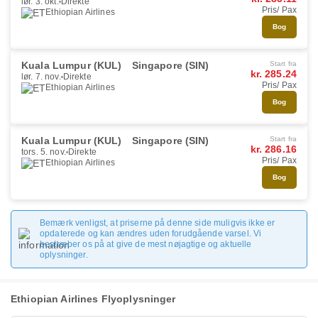
lør. 3. okt.
Direkte
Pris/ Pax
Ethiopian Airlines
Bog
Kuala Lumpur (KUL)
Singapore (SIN)
Start fra
kr. 285.24
lør. 7. nov.
Direkte
Pris/ Pax
Ethiopian Airlines
Bog
Kuala Lumpur (KUL)
Singapore (SIN)
Start fra
kr. 286.16
tors. 5. nov.
Direkte
Pris/ Pax
Ethiopian Airlines
Bog
Bemærk venligst, at priserne på denne side muligvis ikke er
opdaterede og kan ændres uden forudgående varsel. Vi
bestræber os på at give de mest nøjagtige og aktuelle
oplysninger.
Ethiopian Airlines Flyoplysninger