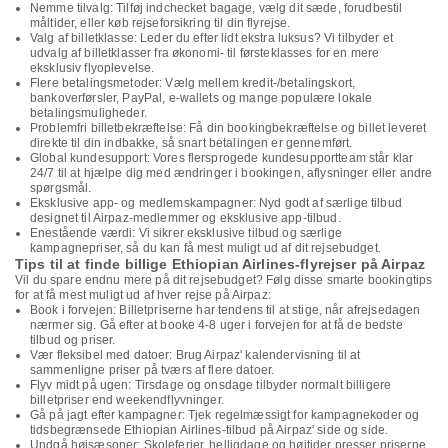
Nemme tilvalg: Tilføj indchecket bagage, vælg dit sæde, forudbestil
måltider, eller køb rejseforsikring til din flyrejse.
Valg af billetklasse: Leder du efter lidt ekstra luksus? Vi tilbyder et
udvalg af billetklasser fra økonomi- til førsteklasses for en mere
eksklusiv flyoplevelse.
Flere betalingsmetoder: Vælg mellem kredit-/betalingskort,
bankoverførsler, PayPal, e-wallets og mange populære lokale
betalingsmuligheder.
Problemfri billetbekræftelse: Få din bookingbekræftelse og billet leveret
direkte til din indbakke, så snart betalingen er gennemført.
Global kundesupport: Vores flersprogede kundesupportteam står klar
24/7 til at hjælpe dig med ændringer i bookingen, aflysninger eller andre
spørgsmål.
Eksklusive app- og medlemskampagner: Nyd godt af særlige tilbud
designet til Airpaz-medlemmer og eksklusive app-tilbud.
Enestående værdi: Vi sikrer eksklusive tilbud og særlige
kampagnepriser, så du kan få mest muligt ud af dit rejsebudget.
Tips til at finde billige Ethiopian Airlines-flyrejser på Airpaz
Vil du spare endnu mere på dit rejsebudget? Følg disse smarte bookingtips
for at få mest muligt ud af hver rejse på Airpaz:
Book i forvejen: Billetpriserne har tendens til at stige, når afrejsedagen
nærmer sig. Gå efter at booke 4-8 uger i forvejen for at få de bedste
tilbud og priser.
Vær fleksibel med datoer: Brug Airpaz' kalendervisning til at
sammenligne priser på tværs af flere datoer.
Flyv midt på ugen: Tirsdage og onsdage tilbyder normalt billigere
billetpriser end weekendflyvninger.
Gå på jagt efter kampagner: Tjek regelmæssigt for kampagnekoder og
tidsbegrænsede Ethiopian Airlines-tilbud på Airpaz' side og side.
Undgå højsæsoner: Skoleferier, helligdage og højtider presser priserne