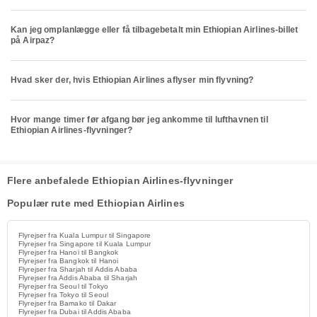
Kan jeg omplanlægge eller få tilbagebetalt min Ethiopian Airlines-billet
på Airpaz?
Hvad sker der, hvis Ethiopian Airlines aflyser min flyvning?
Hvor mange timer før afgang bør jeg ankomme til lufthavnen til
Ethiopian Airlines-flyvninger?
Flere anbefalede Ethiopian Airlines-flyvninger
Populær rute med Ethiopian Airlines
Flyrejser fra Kuala Lumpur til Singapore
Flyrejser fra Singapore til Kuala Lumpur
Flyrejser fra Hanoi til Bangkok
Flyrejser fra Bangkok til Hanoi
Flyrejser fra Sharjah til Addis Ababa
Flyrejser fra Addis Ababa til Sharjah
Flyrejser fra Seoul til Tokyo
Flyrejser fra Tokyo til Seoul
Flyrejser fra Bamako til Dakar
Flyrejser fra Dubai til Addis Ababa