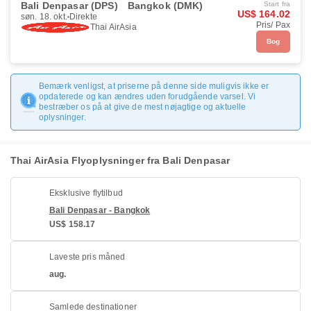
Bali Denpasar (DPS)
Bangkok (DMK)
Start fra
US$ 164.02
søn. 18. okt.
Direkte
Pris/ Pax
Thai AirAsia
Bog
Bemærk venligst, at priserne på denne side muligvis ikke er
opdaterede og kan ændres uden forudgående varsel. Vi
bestræber os på at give de mest nøjagtige og aktuelle
oplysninger.
Thai AirAsia Flyoplysninger fra Bali Denpasar
Eksklusive flytilbud
Bali Denpasar - Bangkok
US$ 158.17
Laveste pris måned
aug.
Samlede destinationer