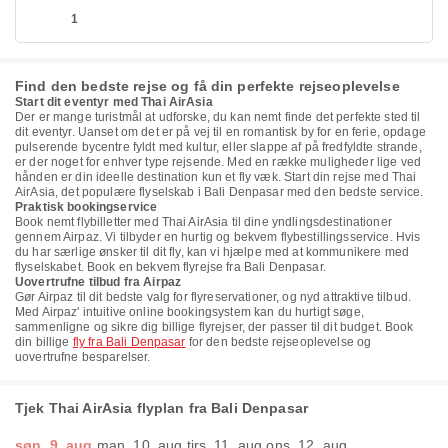
1
Find den bedste rejse og få din perfekte rejseoplevelse
Start dit eventyr med Thai AirAsia
Der er mange turistmål at udforske, du kan nemt finde det perfekte sted til
dit eventyr. Uanset om det er på vej til en romantisk by for en ferie, opdage
pulserende bycentre fyldt med kultur, eller slappe af på fredfyldte strande,
er der noget for enhver type rejsende. Med en række muligheder lige ved
hånden er din ideelle destination kun et fly væk. Start din rejse med Thai
AirAsia, det populære flyselskab i Bali Denpasar med den bedste service.
Praktisk bookingservice
Book nemt flybilletter med Thai AirAsia til dine yndlingsdestinationer
gennem Airpaz. Vi tilbyder en hurtig og bekvem flybestillingsservice. Hvis
du har særlige ønsker til dit fly, kan vi hjælpe med at kommunikere med
flyselskabet. Book en bekvem flyrejse fra Bali Denpasar.
Uovertrufne tilbud fra Airpaz
Gør Airpaz til dit bedste valg for flyreservationer, og nyd attraktive tilbud.
Med Airpaz' intuitive online bookingsystem kan du hurtigt søge,
sammenligne og sikre dig billige flyrejser, der passer til dit budget. Book
din billige
fly fra Bali Denpasar
for den bedste rejseoplevelse og
uovertrufne besparelser.
Tjek Thai AirAsia flyplan fra Bali Denpasar
søn. 9. aug.
man. 10. aug.
tirs. 11. aug.
ons. 12. aug.