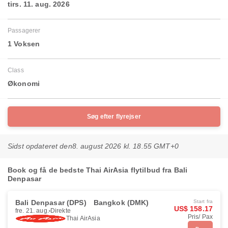
tirs. 11. aug. 2026
Passagerer
1 Voksen
Class
Økonomi
Søg efter flyrejser
Sidst opdateret den
8. august 2026 kl. 18.55 GMT+0
Book og få de bedste Thai AirAsia flytilbud fra Bali
Denpasar
Bali Denpasar (DPS)
Bangkok (DMK)
Start fra
US$ 158.17
fre. 21. aug.
Direkte
Pris/ Pax
Thai AirAsia