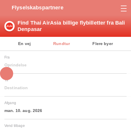
Flyselskabspartnere
Find Thai AirAsia billige flybilletter fra Bali
Denpasar
En vej
Rundtur
Flere byer
Fra
Oprindelse
Til
Destination
Afgang
man. 10. aug. 2026
Vend tilbage