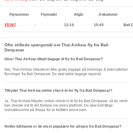
Flynummer
Flymodel
Afgår
Ankommer
FD397
-
12:10
15:40
Bali 
Ofte stillede spørgsmål om Thai AirAsia fly fra Bali
Denpasar
Giver Thai AirAsia tilladt bagage til fly fra Bali Denpasar?
Nej, Thai AirAsia inkluderer ikke gratis bagage på Indenrigs & International
flyvninger fra Bali Denpasar. Du skal købe bagage separat.
Tilbyder Thai AirAsia online check-in for fly fra Bali Denpasar?
Ja, Thai AirAsia tilbyder online check-in til fly fra Bali Denpasar, så du nemt
kan checke ind til din flyrejse via vores platform. Du skal blot følge
instruktionerne på Airpaz for at fuldføre processen.
Hvilke lufthavne er de mest populære for afrejse fra Bali Denpasar?