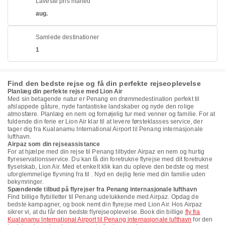
Laveste pris måned
aug.
Samlede destinationer
1
Find den bedste rejse og få din perfekte rejseoplevelse
Planlæg din perfekte rejse med Lion Air
Med sin betagende natur er Penang en drømmedestination perfekt til
afslappede gåture, nyde fantastiske landskaber og nyde den rolige
atmosfære. Planlæg en nem og fornøjelig tur med venner og familie. For at
fuldende din ferie er Lion Air klar til at levere førsteklasses service, der
tager dig fra Kualanamu International Airport til Penang internasjonale
lufthavn.
Airpaz som din rejseassistance
For at hjælpe med din rejse til Penang tilbyder Airpaz en nem og hurtig
flyreservationsservice. Du kan få din foretrukne flyrejse med dit foretrukne
flyselskab, Lion Air. Med et enkelt klik kan du opleve den bedste og mest
uforglemmelige flyvning fra til . Nyd en dejlig ferie med din familie uden
bekymringer.
Spændende tilbud på flyrejser fra Penang internasjonale lufthavn
Find billige flybilletter til Penang udelukkende med Airpaz. Opdag de
bedste kampagner, og book nemt din flyrejse med Lion Air. Hos Airpaz
sikrer vi, at du får den bedste flyrejseoplevelse. Book din billige
fly fra
Kualanamu International Airport til Penang internasjonale lufthavn
for den