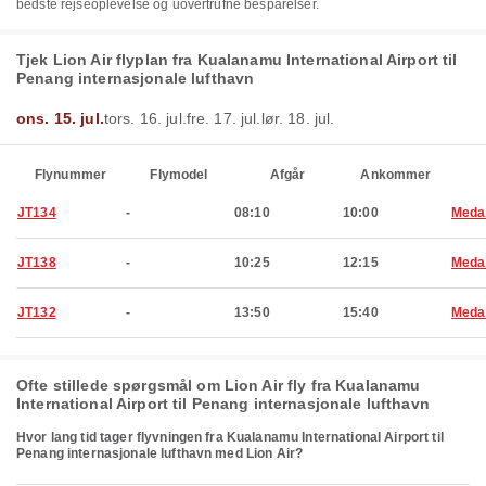
bedste rejseoplevelse og uovertrufne besparelser.
Tjek Lion Air flyplan fra Kualanamu International Airport til
Penang internasjonale lufthavn
ons. 15. jul.
tors. 16. jul.
fre. 17. jul.
lør. 18. jul.
Flynummer
Flymodel
Afgår
Ankommer
JT134
-
08:10
10:00
Meda
JT138
-
10:25
12:15
Meda
JT132
-
13:50
15:40
Meda
Ofte stillede spørgsmål om Lion Air fly fra Kualanamu
International Airport til Penang internasjonale lufthavn
Hvor lang tid tager flyvningen fra Kualanamu International Airport til
Penang internasjonale lufthavn med Lion Air?