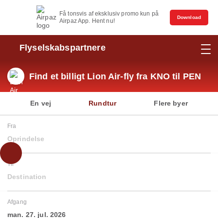
Få tonsvis af eksklusiv promo kun på
Download
Airpaz App. Hent nu!
Flyselskabspartnere
Find et billigt Lion Air-fly fra KNO til PEN
En vej
Rundtur
Flere byer
Fra
Oprindelse
Til
Destination
Afgang
man. 27. jul. 2026