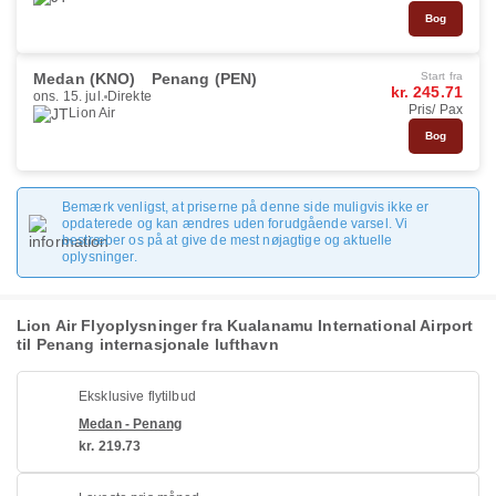
Bog
Medan (KNO)
Penang (PEN)
Start fra
kr. 245.71
ons. 15. jul.
Direkte
Pris/ Pax
Lion Air
Bog
Bemærk venligst, at priserne på denne side muligvis ikke er
opdaterede og kan ændres uden forudgående varsel. Vi
bestræber os på at give de mest nøjagtige og aktuelle
oplysninger.
Lion Air Flyoplysninger fra Kualanamu International Airport
til Penang internasjonale lufthavn
Eksklusive flytilbud
Medan - Penang
kr. 219.73