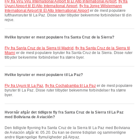
fly fra Viru Viru International Airport til El Alto International Airport
,
fly fra
Uyuni Airport til El Alto International Airport
,
fly fra Jorge Wilstermann
International Airport til El Alto International Airport
er de mest populære
lufthavnsruter til La Paz. Disse ruter tilbyder bekvemme forbindelser til din
rejse.
Hvilke byruter er mest populære fra Santa Cruz de la Sierra?
fly fra Santa Cruz de la Sierra til Madrid
,
fly fra Santa Cruz de la Sierra til
Miami
er de mest populære byruter fra Santa Cruz de la Sierra. Disse ruter
tilbyder bekvemme forbindelser fra større byer.
Hvilke byruter er mest populære til La Paz?
fly fra Uyuni til La Paz
,
fly fra Cochabamba til La Paz
er de mest populære
byruter til La Paz. Disse ruter tilbyder bekvemme forbindelser fra større
byer.
Hvornår afgår det tidligste fly fra Santa Cruz de la Sierra til La Paz
med Boliviana de Aviación?
Den tidligste flyvning fra Santa Cruz de la Sierra til La Paz med Boliviana
de Aviación afgår kl. 05.20. Du kan se denne tidsplan og sammenligne
andre tilgængelige flymuligheder på Airpaz.