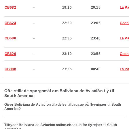
OB682
-
19:10
20:15
La P
OB624
-
22:20
23:05
Coch
OB688
-
22:35
23:40
La P
OB626
-
23:10
23:55
Coch
OB988
-
23:35
00:40
La P
Ofte stillede spørgsmål om Boliviana de Aviación fly til
South America
Giver Boliviana de Aviación tilladelse til bagage på flyvninger til South
America?
Tilbyder Boliviana de Aviación online-check-in for flyrejser til South