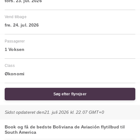
tors. 23. jul. 2026
Vend tilbage
fre. 24. jul. 2026
Passagerer
1 Voksen
Class
Økonomi
Søg efter flyrejser
Sidst opdateret den
21. juli 2026 kl. 22.07 GMT+0
Book og få de bedste Boliviana de Aviación flytilbud til
South America