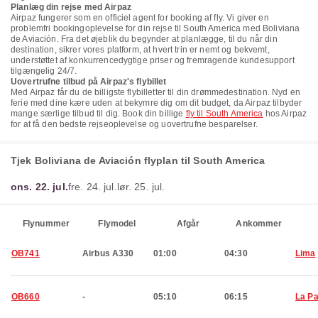
Planlæg din rejse med Airpaz
Airpaz fungerer som en officiel agent for booking af fly. Vi giver en
problemfri bookingoplevelse for din rejse til South America med Boliviana
de Aviación. Fra det øjeblik du begynder at planlægge, til du når din
destination, sikrer vores platform, at hvert trin er nemt og bekvemt,
understøttet af konkurrencedygtige priser og fremragende kundesupport
tilgængelig 24/7.
Uovertrufne tilbud på Airpaz's flybillet
Med Airpaz får du de billigste flybilletter til din drømmedestination. Nyd en
ferie med dine kære uden at bekymre dig om dit budget, da Airpaz tilbyder
mange særlige tilbud til dig. Book din billige
fly til South America
hos Airpaz
for at få den bedste rejseoplevelse og uovertrufne besparelser.
Tjek Boliviana de Aviación flyplan til South America
ons. 22. jul.
fre. 24. jul.
lør. 25. jul.
Flynummer
Flymodel
Afgår
Ankommer
OB741
Airbus A330
01:00
04:30
Lima
OB660
-
05:10
06:15
La P