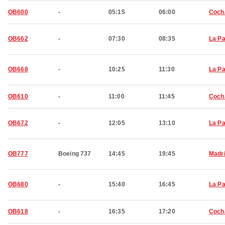
OB600
-
05:15
06:00
Coch
OB662
-
07:30
08:35
La P
OB668
-
10:25
11:30
La P
OB610
-
11:00
11:45
Coch
OB672
-
12:05
13:10
La P
OB777
Boeing 737
14:45
19:45
Madr
OB680
-
15:40
16:45
La P
OB618
-
16:35
17:20
Coch