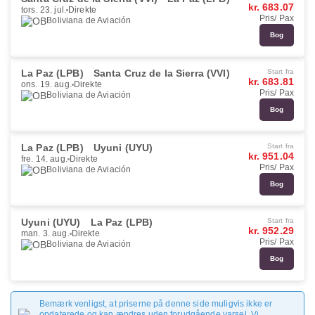
kr. 683.07
tors. 23. jul.
Direkte
Pris/ Pax
Boliviana de Aviación
Bog
La Paz (LPB)
Santa Cruz de la Sierra (VVI)
Start fra
kr. 683.81
ons. 19. aug.
Direkte
Pris/ Pax
Boliviana de Aviación
Bog
La Paz (LPB)
Uyuni (UYU)
Start fra
kr. 951.04
fre. 14. aug.
Direkte
Pris/ Pax
Boliviana de Aviación
Bog
Uyuni (UYU)
La Paz (LPB)
Start fra
kr. 952.29
man. 3. aug.
Direkte
Pris/ Pax
Boliviana de Aviación
Bog
Bemærk venligst, at priserne på denne side muligvis ikke er
opdaterede og kan ændres uden forudgående varsel. Vi