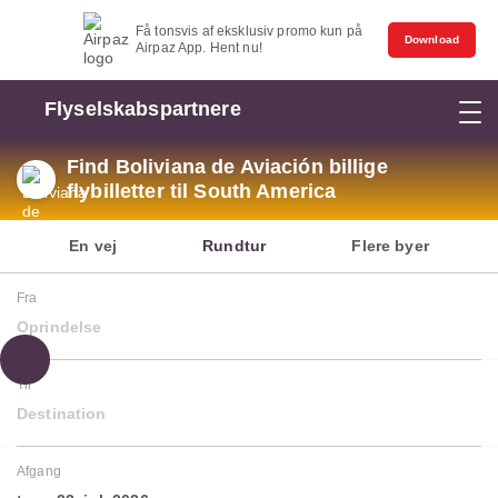
Få tonsvis af eksklusiv promo kun på
Download
Airpaz App. Hent nu!
Flyselskabspartnere
Find Boliviana de Aviación billige
flybilletter til South America
En vej
Rundtur
Flere byer
Fra
Oprindelse
Til
Destination
Afgang