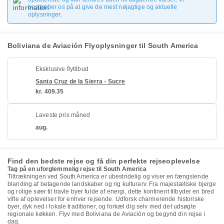
bestræber os på at give de mest nøjagtige og aktuelle
oplysninger.
Boliviana de Aviación Flyoplysninger til South America
Eksklusive flytilbud
Santa Cruz de la Sierra - Sucre
kr. 409.35
Laveste pris måned
aug.
Find den bedste rejse og få din perfekte rejseoplevelse
Tag på en uforglemmelig rejse til South America
Tiltrækningen ved South America er ubestridelig og viser en fængslende
blanding af betagende landskaber og rig kulturarv. Fra majestætiske bjerge
og rolige søer til travle byer fulde af energi, dette kontinent tilbyder en bred
vifte af oplevelser for enhver rejsende. Udforsk charmerende historiske
byer, dyk ned i lokale traditioner, og forkæl dig selv med det udsøgte
regionale køkken. Flyv med Boliviana de Aviación og begynd din rejse i
dag.