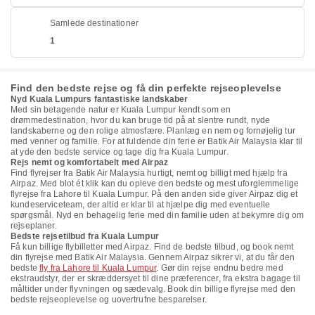
Samlede destinationer
1
Find den bedste rejse og få din perfekte rejseoplevelse
Nyd Kuala Lumpurs fantastiske landskaber
Med sin betagende natur er Kuala Lumpur kendt som en
drømmedestination, hvor du kan bruge tid på at slentre rundt, nyde
landskaberne og den rolige atmosfære. Planlæg en nem og fornøjelig tur
med venner og familie. For at fuldende din ferie er Batik Air Malaysia klar til
at yde den bedste service og tage dig fra Kuala Lumpur.
Rejs nemt og komfortabelt med Airpaz
Find flyrejser fra Batik Air Malaysia hurtigt, nemt og billigt med hjælp fra
Airpaz. Med blot ét klik kan du opleve den bedste og mest uforglemmelige
flyrejse fra Lahore til Kuala Lumpur. På den anden side giver Airpaz dig et
kundeserviceteam, der altid er klar til at hjælpe dig med eventuelle
spørgsmål. Nyd en behagelig ferie med din familie uden at bekymre dig om
rejseplaner.
Bedste rejsetilbud fra Kuala Lumpur
Få kun billige flybilletter med Airpaz. Find de bedste tilbud, og book nemt
din flyrejse med Batik Air Malaysia. Gennem Airpaz sikrer vi, at du får den
bedste
fly fra Lahore til Kuala Lumpur
. Gør din rejse endnu bedre med
ekstraudstyr, der er skræddersyet til dine præferencer, fra ekstra bagage til
måltider under flyvningen og sædevalg. Book din billige flyrejse med den
bedste rejseoplevelse og uovertrufne besparelser.