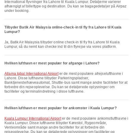
International flyvninger fra Lahore til Kuala Lumpur. Detaljerne varierer
afhængigt af billettype og destination. Du kan se bagagedetaljer på Airpaz
under booking.
Tilbyder Batik Air Malaysia online-check-in til fly fra Lahore til Kuala
Lumpur?
Ja, Batik Air Malaysia tilbyder online check-in til fly fra Lahore til Kuala
Lumpur, så du nemt kan checke ind til din flyrejse via vores platform.
Hvilken lufthavn er mest populær for afgange i Lahore?
Allama Iqbal International Airport
er de mest populære afrejselufthavne i
Lahore. Disse lufthavne tilbyder Parkeringspladser,
Banktjeneste/hæveautomat, Shuttle-bus samt mange andre faciliteter for at
forbedre din rejseoplevelse. Du kan se detaljerede oplysninger om
faciliteter og terminalindretning i disse lufthavne.
Hvilken lufthavn er mest populær for ankomster i Kuala Lumpur?
Kuala Lumpur International Airport
er de mest populære ankomstlufthavne i
Kuala Lumpur. Disse lufthavne tilbyder Kørestol, Rygeområde,
Venteområde samt mange andre faciliteter for at forbedre din
rejseoplevelse. Du kan se detaljerede oplysninger om faciliteter og