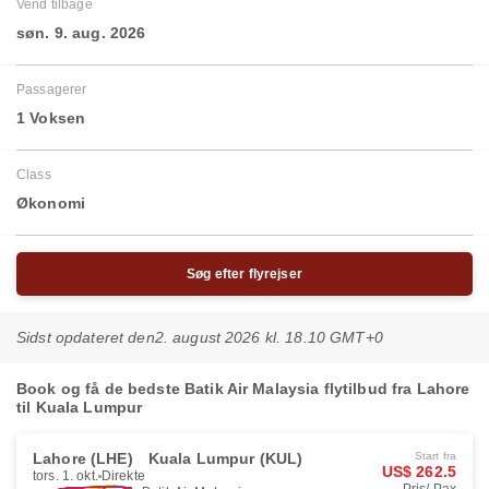
Vend tilbage
søn. 9. aug. 2026
Passagerer
1 Voksen
Class
Økonomi
Søg efter flyrejser
Sidst opdateret den
2. august 2026 kl. 18.10 GMT+0
Book og få de bedste Batik Air Malaysia flytilbud fra Lahore
til Kuala Lumpur
Lahore (LHE)
Kuala Lumpur (KUL)
Start fra
US$ 262.5
tors. 1. okt.
Direkte