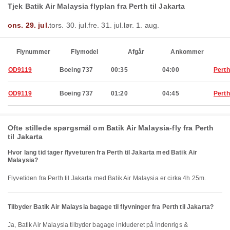
Tjek Batik Air Malaysia flyplan fra Perth til Jakarta
ons. 29. jul.
tors. 30. jul.
fre. 31. jul.
lør. 1. aug.
Flynummer
Flymodel
Afgår
Ankommer
OD9119
Boeing 737
00:35
04:00
Perth
OD9119
Boeing 737
01:20
04:45
Perth
Ofte stillede spørgsmål om Batik Air Malaysia-fly fra Perth
til Jakarta
Hvor lang tid tager flyveturen fra Perth til Jakarta med Batik Air
Malaysia?
Flyvetiden fra Perth til Jakarta med Batik Air Malaysia er cirka 4h 25m.
Tilbyder Batik Air Malaysia bagage til flyvninger fra Perth til Jakarta?
Ja, Batik Air Malaysia tilbyder bagage inkluderet på Indenrigs &