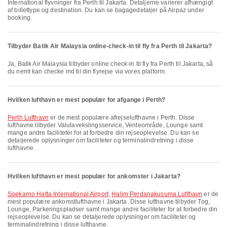
International flyvninger fra Perth til Jakarta. Detaljerne varierer afhængigt
af billettype og destination. Du kan se bagagedetaljer på Airpaz under
booking.
Tilbyder Batik Air Malaysia online-check-in til fly fra Perth til Jakarta?
Ja, Batik Air Malaysia tilbyder online check-in til fly fra Perth til Jakarta, så
du nemt kan checke ind til din flyrejse via vores platform.
Hvilken lufthavn er mest populær for afgange i Perth?
Perth Lufthavn
er de mest populære afrejselufthavne i Perth. Disse
lufthavne tilbyder Valutavekslingsservice, Venteområde, Lounge samt
mange andre faciliteter for at forbedre din rejseoplevelse. Du kan se
detaljerede oplysninger om faciliteter og terminalindretning i disse
lufthavne.
Hvilken lufthavn er mest populær for ankomster i Jakarta?
Soekarno Hatta International Airport
,
Halim Perdanakusuma Lufthavn
er de
mest populære ankomstlufthavne i Jakarta. Disse lufthavne tilbyder Tog,
Lounge, Parkeringspladser samt mange andre faciliteter for at forbedre din
rejseoplevelse. Du kan se detaljerede oplysninger om faciliteter og
terminalindretning i disse lufthavne.