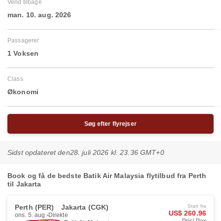
Vend tilbage
man. 10. aug. 2026
Passagerer
1 Voksen
Class
Økonomi
Søg efter flyrejser
Sidst opdateret den
28. juli 2026 kl. 23.36 GMT+0
Book og få de bedste Batik Air Malaysia flytilbud fra Perth
til Jakarta
Perth (PER)
Jakarta (CGK)
Start fra
US$ 260.96
ons. 5. aug.
Direkte