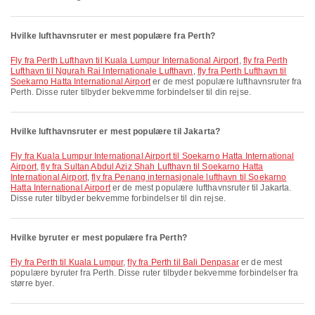
Hvilke lufthavnsruter er mest populære fra Perth?
fly fra Perth Lufthavn til Kuala Lumpur International Airport
,
fly fra Perth
Lufthavn til Ngurah Rai Internationale Lufthavn
,
fly fra Perth Lufthavn til
Soekarno Hatta International Airport
er de mest populære lufthavnsruter fra
Perth. Disse ruter tilbyder bekvemme forbindelser til din rejse.
Hvilke lufthavnsruter er mest populære til Jakarta?
fly fra Kuala Lumpur International Airport til Soekarno Hatta International
Airport
,
fly fra Sultan Abdul Aziz Shah Lufthavn til Soekarno Hatta
International Airport
,
fly fra Penang internasjonale lufthavn til Soekarno
Hatta International Airport
er de mest populære lufthavnsruter til Jakarta.
Disse ruter tilbyder bekvemme forbindelser til din rejse.
Hvilke byruter er mest populære fra Perth?
fly fra Perth til Kuala Lumpur
,
fly fra Perth til Bali Denpasar
er de mest
populære byruter fra Perth. Disse ruter tilbyder bekvemme forbindelser fra
større byer.