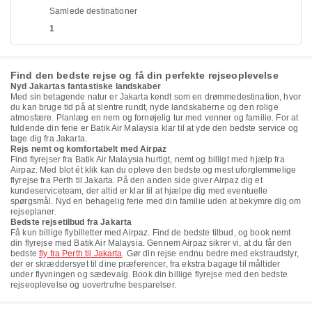
Samlede destinationer
1
Find den bedste rejse og få din perfekte rejseoplevelse
Nyd Jakartas fantastiske landskaber
Med sin betagende natur er Jakarta kendt som en drømmedestination, hvor
du kan bruge tid på at slentre rundt, nyde landskaberne og den rolige
atmosfære. Planlæg en nem og fornøjelig tur med venner og familie. For at
fuldende din ferie er Batik Air Malaysia klar til at yde den bedste service og
tage dig fra Jakarta.
Rejs nemt og komfortabelt med Airpaz
Find flyrejser fra Batik Air Malaysia hurtigt, nemt og billigt med hjælp fra
Airpaz. Med blot ét klik kan du opleve den bedste og mest uforglemmelige
flyrejse fra Perth til Jakarta. På den anden side giver Airpaz dig et
kundeserviceteam, der altid er klar til at hjælpe dig med eventuelle
spørgsmål. Nyd en behagelig ferie med din familie uden at bekymre dig om
rejseplaner.
Bedste rejsetilbud fra Jakarta
Få kun billige flybilletter med Airpaz. Find de bedste tilbud, og book nemt
din flyrejse med Batik Air Malaysia. Gennem Airpaz sikrer vi, at du får den
bedste
fly fra Perth til Jakarta
. Gør din rejse endnu bedre med ekstraudstyr,
der er skræddersyet til dine præferencer, fra ekstra bagage til måltider
under flyvningen og sædevalg. Book din billige flyrejse med den bedste
rejseoplevelse og uovertrufne besparelser.