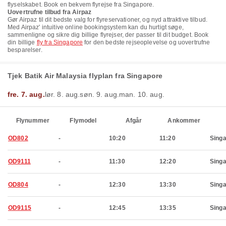
flyselskabet. Book en bekvem flyrejse fra Singapore.
Uovertrufne tilbud fra Airpaz
Gør Airpaz til dit bedste valg for flyreservationer, og nyd attraktive tilbud.
Med Airpaz' intuitive online bookingsystem kan du hurtigt søge,
sammenligne og sikre dig billige flyrejser, der passer til dit budget. Book
din billige
fly fra Singapore
for den bedste rejseoplevelse og uovertrufne
besparelser.
Tjek Batik Air Malaysia flyplan fra Singapore
fre. 7. aug.
lør. 8. aug.
søn. 9. aug.
man. 10. aug.
Flynummer
Flymodel
Afgår
Ankommer
OD802
-
10:20
11:20
Sing
OD9111
-
11:30
12:20
Sing
OD804
-
12:30
13:30
Sing
OD9115
-
12:45
13:35
Sing