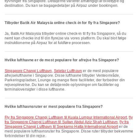
flyvninger fra Singapore. Detaljerne varierer afhængigt af billettype og
destination. Du kan se bagagedetaljer på Airpaz under bookingen.
Tilbyder Batik Air Malaysia online check-in for fly fra Singapore?
Ja, Batik Air Malaysia tilbyder online check-in til fly fra Singapore, så du
nemt kan checke ind til din flyrejse via vores platform. Du skal blot følge
instruktionerne på Airpaz for at fuldføre processen.
Hvilke lufthavne er de mest populære for afrejse fra Singapore?
Singapore Changi Lufthavn
,
Seletar Lufthavn
er de mest populære
afrejselufthavne i Singapore. Disse lufthavne tilbyder Venteområde,
Parkeringspladser, Lounge og mange flere faciliteter, der forbedrer din
rejseoplevelse. Du kan se detaljerede oplysninger om faciliteter og
terminaloversigter i disse lufthavne.
Hvilke lufthavnsruter er mest populære fra Singapore?
fly fra Singapore Changi Lufthavn til Kuala Lumpur International Airport
,
fly
fra Singapore Changi Lufthavn til Sultan Abdul Aziz Shah Lufthavn
,
fly fra
Singapore Changi Lufthavn til Soekarno Hatta International Airport
er de
mest populære lufthavnsruter fra Singapore. Disse ruter tilbyder bekvemme
forbindelser til din rejse.