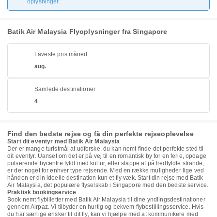
oplysninger.
Batik Air Malaysia Flyoplysninger fra Singapore
Laveste pris måned
aug.
Samlede destinationer
4
Find den bedste rejse og få din perfekte rejseoplevelse
Start dit eventyr med Batik Air Malaysia
Der er mange turistmål at udforske, du kan nemt finde det perfekte sted til
dit eventyr. Uanset om det er på vej til en romantisk by for en ferie, opdage
pulserende bycentre fyldt med kultur, eller slappe af på fredfyldte strande,
er der noget for enhver type rejsende. Med en række muligheder lige ved
hånden er din ideelle destination kun et fly væk. Start din rejse med Batik
Air Malaysia, det populære flyselskab i Singapore med den bedste service.
Praktisk bookingservice
Book nemt flybilletter med Batik Air Malaysia til dine yndlingsdestinationer
gennem Airpaz. Vi tilbyder en hurtig og bekvem flybestillingsservice. Hvis
du har særlige ønsker til dit fly, kan vi hjælpe med at kommunikere med