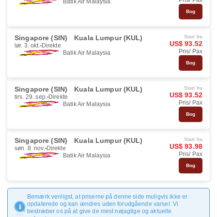
Pris/ Pax
Batik Air Malaysia
Bog
Singapore (SIN)
Kuala Lumpur (KUL)
Start fra
US$ 93.52
lør. 3. okt.
Direkte
Pris/ Pax
Batik Air Malaysia
Bog
Singapore (SIN)
Kuala Lumpur (KUL)
Start fra
US$ 93.52
tirs. 29. sep.
Direkte
Pris/ Pax
Batik Air Malaysia
Bog
Singapore (SIN)
Kuala Lumpur (KUL)
Start fra
US$ 93.98
søn. 8. nov.
Direkte
Pris/ Pax
Batik Air Malaysia
Bog
Bemærk venligst, at priserne på denne side muligvis ikke er
opdaterede og kan ændres uden forudgående varsel. Vi
bestræber os på at give de mest nøjagtige og aktuelle