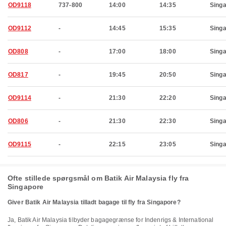
OD9118
737-800
14:00
14:35
Sing
OD9112
-
14:45
15:35
Sing
OD808
-
17:00
18:00
Sing
OD817
-
19:45
20:50
Sing
OD9114
-
21:30
22:20
Sing
OD806
-
21:30
22:30
Sing
OD9115
-
22:15
23:05
Sing
Ofte stillede spørgsmål om Batik Air Malaysia fly fra
Singapore
Giver Batik Air Malaysia tilladt bagage til fly fra Singapore?
Ja, Batik Air Malaysia tilbyder bagagegrænse for Indenrigs & International