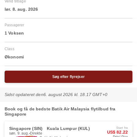
Vend tilbage
lør. 8. aug. 2026
Passagerer
1 Voksen
Class
Økonomi
Søg efter flyrejser
Sidst opdateret den
6. august 2026 kl. 18.17 GMT+0
Book og få de bedste Batik Air Malaysia flytilbud fra
Singapore
Singapore (SIN)
Kuala Lumpur (KUL)
Start fra
US$ 82.22
søn. 9. aug.
Direkte