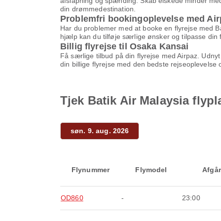
afslapning og spænding. Skab elskede minder med d
din drømmedestination.
Problemfri bookingoplevelse med Air
Har du problemer med at booke en flyrejse med Bati
hjælp kan du tilføje særlige ønsker og tilpasse di
Billig flyrejse til Osaka Kansai
Få særlige tilbud på din flyrejse med Airpaz. Ud
din billige flyrejse med den bedste rejseoplevelse
Tjek Batik Air Malaysia flyp
søn. 9. aug. 2026
Flynummer
Flymodel
Afgår
OD860
-
23:00