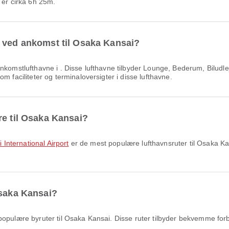
a er cirka 6h 25m.
e ved ankomst til Osaka Kansai?
omstlufthavne i . Disse lufthavne tilbyder Lounge, Bederum, Biludlejn
m faciliteter og terminaloversigter i disse lufthavne.
re til Osaka Kansai?
i International Airport
er de mest populære lufthavnsruter til Osaka Ka
Osaka Kansai?
opulære byruter til Osaka Kansai. Disse ruter tilbyder bekvemme forbi