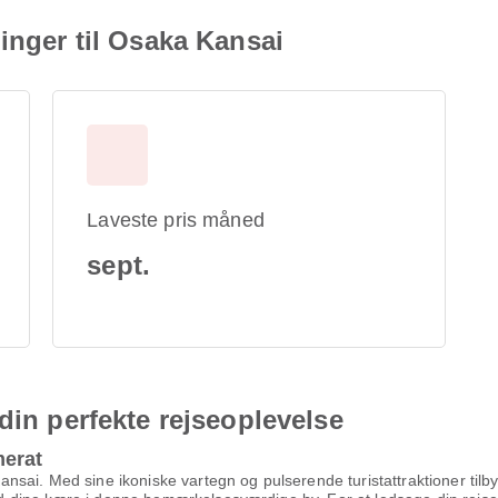
inger til Osaka Kansai
Laveste pris måned
sept.
din perfekte rejseoplevelse
merat
sai. Med sine ikoniske vartegn og pulserende turistattraktioner tilby