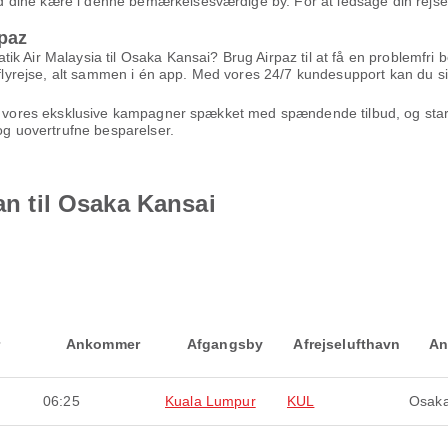
ine kære i denne bemærkelsesværdige by. For at ledsage din rejse tilb
paz
k Air Malaysia til Osaka Kansai? Brug Airpaz til at få en problemfri 
n flyrejse, alt sammen i én app. Med vores 24/7 kundesupport kan du si
nyt vores eksklusive kampagner spækket med spændende tilbud, og star
 og uovertrufne besparelser.
lan til Osaka Kansai
Ankommer
Afgangsby
Afrejselufthavn
An
06:25
Kuala Lumpur
KUL
Osaka