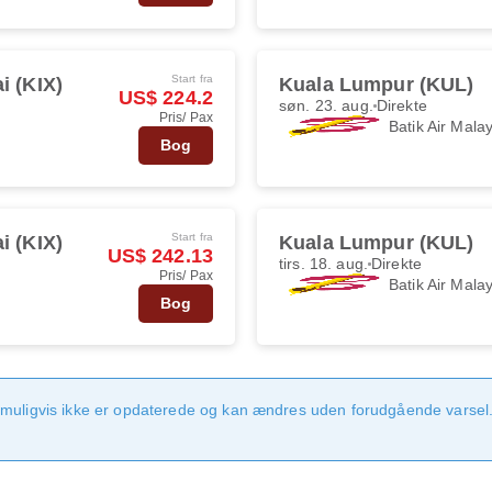
Start fra
i (KIX)
Kuala Lumpur (KUL)
US$ 224.2
søn. 23. aug.
Direkte
Pris/ Pax
Batik Air Mala
Bog
Start fra
i (KIX)
Kuala Lumpur (KUL)
US$ 242.13
tirs. 18. aug.
Direkte
Pris/ Pax
Batik Air Mala
Bog
 muligvis ikke er opdaterede og kan ændres uden forudgående varsel.