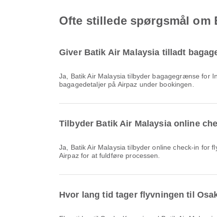
Ofte stillede spørgsmål om B
Giver Batik Air Malaysia tilladt bagage
Ja, Batik Air Malaysia tilbyder bagagegrænse for Indenrigs & International flyvninger til Osaka Kansai. Detaljerne varierer afhængigt af billettype og destination. Du kan se
bagagedetaljer på Airpaz under bookingen.
Tilbyder Batik Air Malaysia online che
Ja, Batik Air Malaysia tilbyder online check-in for fly til Osaka Kansai, så du nemt kan checke ind til din flyrejse via vores platform. Du skal blot følge instruktionerne på
Airpaz for at fuldføre processen.
Hvor lang tid tager flyvningen til Os