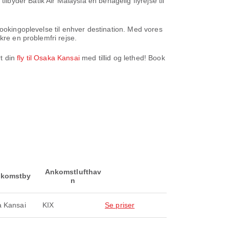
yder Batik Air Malaysia en behagelig flyrejse til
bookingoplevelse til enhver destination. Med vores
kre en problemfri rejse.
t din
fly til Osaka Kansai
med tillid og lethed! Book
Ankomstlufthav
komstby
n
 Kansai
KIX
Se priser