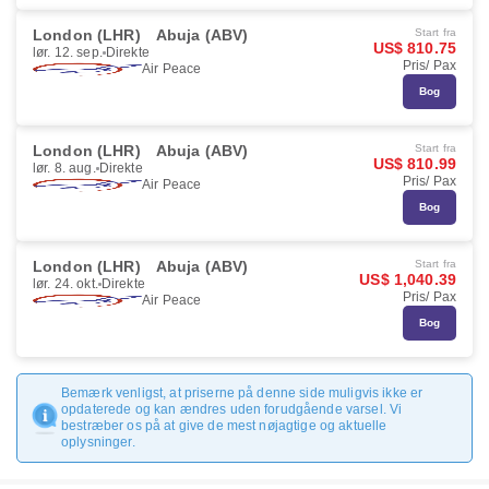
London (LHR)
Abuja (ABV)
Start fra
US$ 810.75
lør. 12. sep.
Direkte
Pris/ Pax
Air Peace
Bog
London (LHR)
Abuja (ABV)
Start fra
US$ 810.99
lør. 8. aug.
Direkte
Pris/ Pax
Air Peace
Bog
London (LHR)
Abuja (ABV)
Start fra
US$ 1,040.39
lør. 24. okt.
Direkte
Pris/ Pax
Air Peace
Bog
Bemærk venligst, at priserne på denne side muligvis ikke er
opdaterede og kan ændres uden forudgående varsel. Vi
bestræber os på at give de mest nøjagtige og aktuelle
oplysninger.