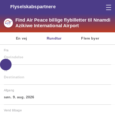
Flyselskabspartnere
Find Air Peace billige flybilletter til Nnamdi
Azikiwe International Airport
En vej
Rundtur
Flere byer
Fra
Oprindelse
Til
Destination
Afgang
søn. 9. aug. 2026
Vend tilbage