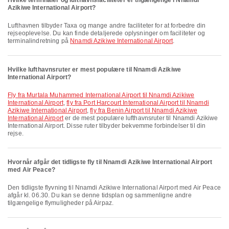
Hvilke terminaler og lufthavnsfaciliteter er tilgængelige i Nnamdi
Azikiwe International Airport?
Lufthavnen tilbyder Taxa og mange andre faciliteter for at forbedre din
rejseoplevelse. Du kan finde detaljerede oplysninger om faciliteter og
terminalindretning på
Nnamdi Azikiwe International Airport
.
Hvilke lufthavnsruter er mest populære til Nnamdi Azikiwe
International Airport?
fly fra Murtala Muhammed International Airport til Nnamdi Azikiwe
International Airport
,
fly fra Port Harcourt International Airport til Nnamdi
Azikiwe International Airport
,
fly fra Benin Airport til Nnamdi Azikiwe
International Airport
er de mest populære lufthavnsruter til Nnamdi Azikiwe
International Airport. Disse ruter tilbyder bekvemme forbindelser til din
rejse.
Hvornår afgår det tidligste fly til Nnamdi Azikiwe International Airport
med Air Peace?
Den tidligste flyvning til Nnamdi Azikiwe International Airport med Air Peace
afgår kl. 06.30. Du kan se denne tidsplan og sammenligne andre
tilgængelige flymuligheder på Airpaz.