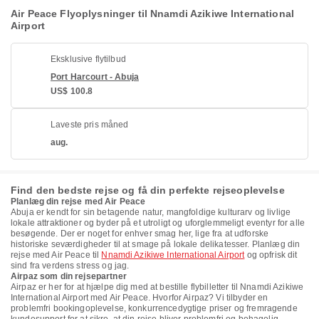
Air Peace Flyoplysninger til Nnamdi Azikiwe International
Airport
Eksklusive flytilbud
Port Harcourt - Abuja
US$ 100.8
Laveste pris måned
aug.
Find den bedste rejse og få din perfekte rejseoplevelse
Planlæg din rejse med Air Peace
Abuja er kendt for sin betagende natur, mangfoldige kulturarv og livlige
lokale attraktioner og byder på et utroligt og uforglemmeligt eventyr for alle
besøgende. Der er noget for enhver smag her, lige fra at udforske
historiske seværdigheder til at smage på lokale delikatesser. Planlæg din
rejse med Air Peace til
Nnamdi Azikiwe International Airport
og opfrisk dit
sind fra verdens stress og jag.
Airpaz som din rejsepartner
Airpaz er her for at hjælpe dig med at bestille flybilletter til Nnamdi Azikiwe
International Airport med Air Peace. Hvorfor Airpaz? Vi tilbyder en
problemfri bookingoplevelse, konkurrencedygtige priser og fremragende