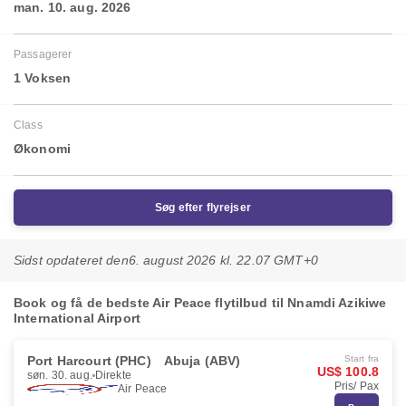
man. 10. aug. 2026
Passagerer
1 Voksen
Class
Økonomi
Søg efter flyrejser
Sidst opdateret den
6. august 2026 kl. 22.07 GMT+0
Book og få de bedste Air Peace flytilbud til Nnamdi Azikiwe
International Airport
Port Harcourt (PHC)
Abuja (ABV)
Start fra
US$ 100.8
søn. 30. aug.
Direkte
Pris/ Pax
Air Peace