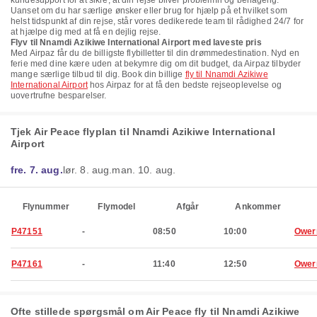
kundesupport for at sikre, at din rejse bliver problemfri og behagelig.
Uanset om du har særlige ønsker eller brug for hjælp på et hvilket som
helst tidspunkt af din rejse, står vores dedikerede team til rådighed 24/7 for
at hjælpe dig med at få en dejlig rejse.
Flyv til Nnamdi Azikiwe International Airport med laveste pris
Med Airpaz får du de billigste flybilletter til din drømmedestination. Nyd en
ferie med dine kære uden at bekymre dig om dit budget, da Airpaz tilbyder
mange særlige tilbud til dig. Book din billige
fly til Nnamdi Azikiwe
International Airport
hos Airpaz for at få den bedste rejseoplevelse og
uovertrufne besparelser.
Tjek Air Peace flyplan til Nnamdi Azikiwe International
Airport
fre. 7. aug.
lør. 8. aug.
man. 10. aug.
Flynummer
Flymodel
Afgår
Ankommer
P47151
-
08:50
10:00
Ower
P47161
-
11:40
12:50
Ower
Ofte stillede spørgsmål om Air Peace fly til Nnamdi Azikiwe