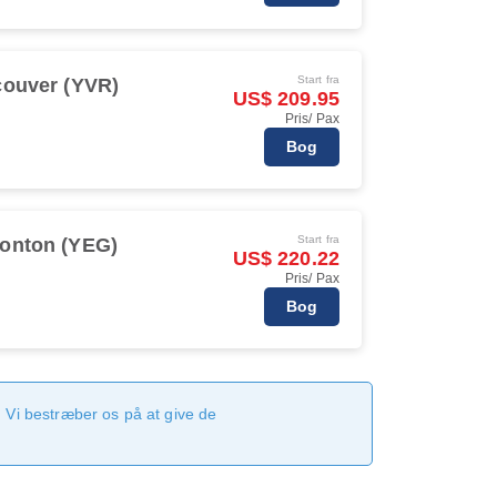
Start fra
ouver (YVR)
US$ 209.95
Pris/ Pax
Bog
Start fra
onton (YEG)
US$ 220.22
Pris/ Pax
Bog
 Vi bestræber os på at give de