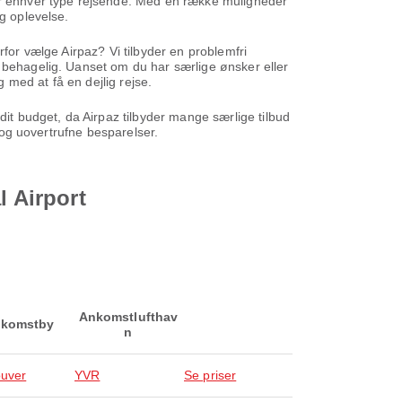
for enhver type rejsende. Med en række muligheder
g oplevelse.
rfor vælge Airpaz? Vi tilbyder en problemfri
g behagelig. Uanset om du har særlige ønsker eller
g med at få en dejlig rejse.
dit budget, da Airpaz tilbyder mange særlige tilbud
 og uovertrufne besparelser.
l Airport
Ankomstlufthav
komstby
n
uver
YVR
Se priser