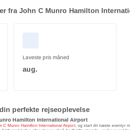
ger fra John C Munro Hamilton Internati
Laveste pris måned
aug.
din perfekte rejseoplevelse
nro Hamilton International Airport
n C Munro Hamilton International Airport
, og start dit næste eventyr 