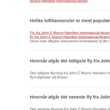
Munro Hamilton International Airport
.
Hvilke lufthavnsruter er mest populæ
fly fra John C Munro Hamilton International Airport
fly fra John C Munro Hamilton International Airport
Disse ruter tilbyder bekvemme forbindelser til din r
Hvornår afgår det tidligste fly fra J
Den tidligste flyvning fra John C Munro Hamilton International Airport med Porter Airlines afgår kl. 07.25. Du kan se denne tidsplan og sammenligne andre tilgængelige
flymuligheder på Airpaz.
Hvornår afgår det seneste fly fra Joh
Den seneste flyvning fra John C Munro Hamilton International Airport med Porter Airlines afgår kl. 20.35. Du kan se denne tidsplan og sammenligne andre tilgængelige