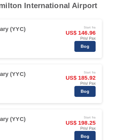
ilton International Airport
Start fra
ary (YYC)
US$ 146.96
Pris/ Pax
Bog
Start fra
ary (YYC)
US$ 185.92
Pris/ Pax
Bog
Start fra
ary (YYC)
US$ 198.25
Pris/ Pax
Bog