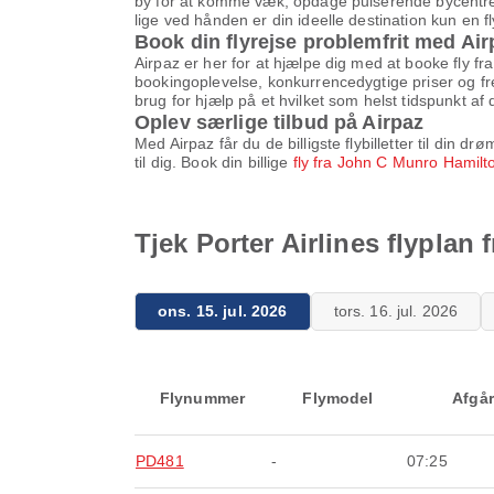
by for at komme væk, opdage pulserende bycentre f
lige ved hånden er din ideelle destination kun en 
Book din flyrejse problemfrit med Air
Airpaz er her for at hjælpe dig med at booke fly fr
bookingoplevelse, konkurrencedygtige priser og fr
brug for hjælp på et hvilket som helst tidspunkt af 
Oplev særlige tilbud på Airpaz
Med Airpaz får du de billigste flybilletter til din
til dig. Book din billige
fly fra John C Munro Hamilto
Tjek Porter Airlines flyplan
ons. 15. jul. 2026
tors. 16. jul. 2026
Flynummer
Flymodel
Afgår
PD481
-
07:25