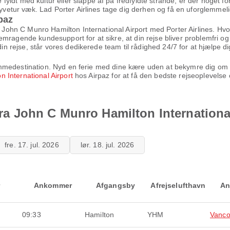
yldt med kultur eller slappe af på fredfyldte strande, er der noget 
flyvetur væk. Lad Porter Airlines tage dig derhen og få en uforglemmeli
paz
a John C Munro Hamilton International Airport med Porter Airlines. Hvo
emragende kundesupport for at sikre, at din rejse bliver problemfri o
din rejse, står vores dedikerede team til rådighed 24/7 for at hjælpe di
 drømmedestination. Nyd en ferie med dine kære uden at bekymre dig om 
n International Airport
hos Airpaz for at få den bedste rejseoplevelse
 fra John C Munro Hamilton Internationa
fre. 17. jul. 2026
lør. 18. jul. 2026
Ankommer
Afgangsby
Afrejselufthavn
An
09:33
Hamilton
YHM
Vanco