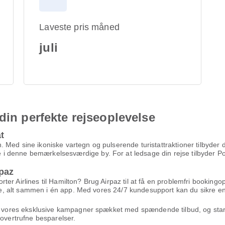
Laveste pris måned
juli
din perfekte rejseoplevelse
t
Med sine ikoniske vartegn og pulserende turistattraktioner tilbyder d
denne bemærkelsesværdige by. For at ledsage din rejse tilbyder Porter
paz
er Airlines til Hamilton? Brug Airpaz til at få en problemfri bookingop
ejse, alt sammen i én app. Med vores 24/7 kundesupport kan du sikre en
nyt vores eksklusive kampagner spækket med spændende tilbud, og star
uovertrufne besparelser.