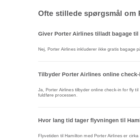
Ofte stillede spørgsmål om Po
Giver Porter Airlines tilladt bagage til
Nej, Porter Airlines inkluderer ikke gratis bagage
Tilbyder Porter Airlines online check-i
Ja, Porter Airlines tilbyder online check-in for fly til Hamilton, så du nemt kan checke ind til din flyrejse via vores platform. Du skal blot følge instruktionerne på Airpaz for at
fuldføre processen.
Hvor lang tid tager flyvningen til Ham
Flyvetiden til Hamilton med Porter Airlines er cirk