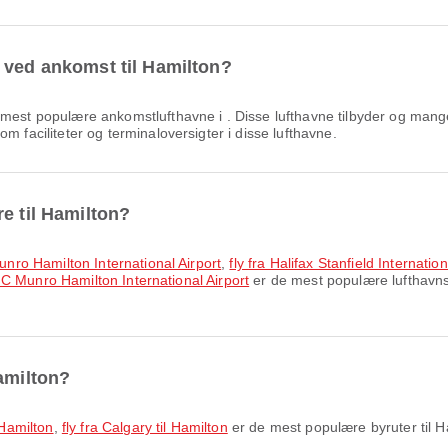
 ved ankomst til Hamilton?
mest populære ankomstlufthavne i . Disse lufthavne tilbyder og mange a
m faciliteter og terminaloversigter i disse lufthavne.
e til Hamilton?
Munro Hamilton International Airport
,
fly fra Halifax Stanfield Internati
hn C Munro Hamilton International Airport
er de mest populære lufthavnsr
amilton?
 Hamilton
,
fly fra Calgary til Hamilton
er de mest populære byruter til H