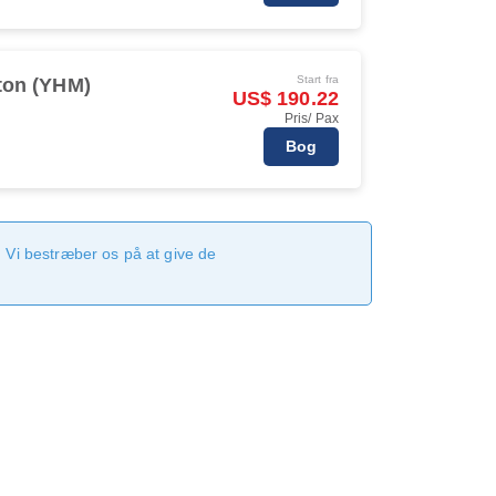
Start fra
ton (YHM)
US$ 190.22
Pris/ Pax
Bog
 Vi bestræber os på at give de