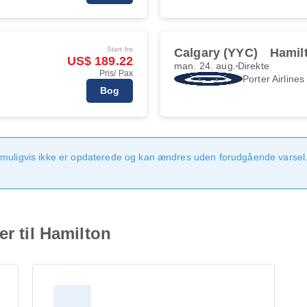
Start fra
Calgary (YYC)
Hamil
US$ 189.22
man. 24. aug.
Direkte
Pris/ Pax
Porter Airlines
Bog
 muligvis ikke er opdaterede og kan ændres uden forudgående varsel.
er til Hamilton