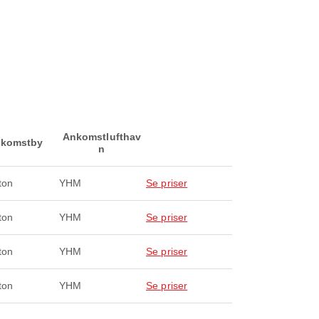
Ankomstlufthav
komstby
n
ton
YHM
Se priser
ton
YHM
Se priser
ton
YHM
Se priser
ton
YHM
Se priser