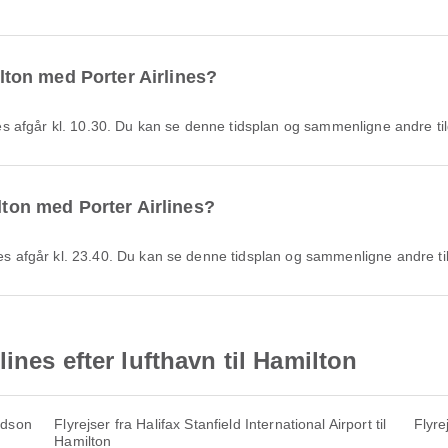
ilton med Porter Airlines?
rlines afgår kl. 10.30. Du kan se denne tidsplan og sammenligne andre t
ilton med Porter Airlines?
ines afgår kl. 23.40. Du kan se denne tidsplan og sammenligne andre t
ines efter lufthavn til Hamilton
rdson
Flyrejser fra Halifax Stanfield International Airport til
Flyre
Hamilton