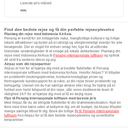
Laveste pris måned
nov.
Find den bedste rejse og få din perfekte rejseoplevelse
Planlæg din rejse med Indonesia AirAsia
Penang er kendt for sin betagende natur, mangfoldige kulturarv og livlige
lokale attraktioner og byder på et utroligt og uforglemmeligt eventyr for alle
besøgende. Der er noget for enhver smag her, lige fra at udforske
historiske seværdigheder til at smage på lokale delikatesser. Planlæg din
rejse med Indonesia AirAsia til
Penang internasjonale lufthavn
og opfrisk
dit sind fra verdens stress og jag.
Airpaz som din rejsepartner
Airpaz er her for at hjælpe dig med at bestille flybilletter til Penang
internasjonale lufthavn med Indonesia AirAsia. Hvorfor Airpaz? Vi tilbyder
en problemfri bookingoplevelse, konkurrencedygtige priser og
fremragende kundesupport for at sikre, at din rejse bliver problemfri og
behagelig. Uanset om du har særlige ønsker eller brug for hjælp på et
hvilket som helst tidspunkt af din rejse, står vores dedikerede team til
rådighed 24/7 for at hjælpe dig med at få en dejlig rejse.
Flyv til Penang internasjonale lufthavn med laveste pris
Med Airpaz får du de billigste flybilletter til din drømmedestination. Nyd en
ferie med dine kære uden at bekymre dig om dit budget, da Airpaz tilbyder
mange særlige tilbud til dig. Book din billige
fly til Penang internasjonale
lufthavn
hos Airpaz for at få den bedste rejseoplevelse og uovertrufne
besparelser.