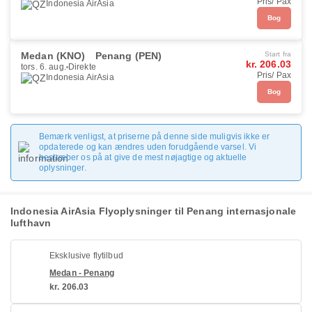
Pris/ Pax
Indonesia AirAsia
Bog
Medan (KNO)
Penang (PEN)
Start fra
kr. 206.03
tors. 6. aug.
Direkte
Pris/ Pax
Indonesia AirAsia
Bog
Bemærk venligst, at priserne på denne side muligvis ikke er
opdaterede og kan ændres uden forudgående varsel. Vi
bestræber os på at give de mest nøjagtige og aktuelle
oplysninger.
Indonesia AirAsia Flyoplysninger til Penang internasjonale
lufthavn
Eksklusive flytilbud
Medan - Penang
kr. 206.03