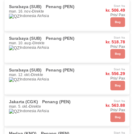
Surabaya (SUB)
Penang (PEN)
Start fra
kr. 506.49
man. 16. nov.
Direkte
Pris/ Pax
Indonesia AirAsia
Bog
Surabaya (SUB)
Penang (PEN)
Start fra
kr. 518.78
man. 10. aug.
Direkte
Pris/ Pax
Indonesia AirAsia
Bog
Surabaya (SUB)
Penang (PEN)
Start fra
kr. 556.29
man. 12. okt.
Direkte
Pris/ Pax
Indonesia AirAsia
Bog
Jakarta (CGK)
Penang (PEN)
Start fra
kr. 563.88
man. 5. okt.
Direkte
Pris/ Pax
Indonesia AirAsia
Bog
Medan (KNO)
Penang (PEN)
Start fra