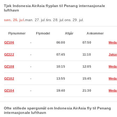
Tjek Indonesia AirAsia flyplan til Penang internasjonale
lufthavn
søn. 26. jul.
man. 27. jul.
tirs. 28. jul.
ons. 29. jul.
Flynummer
Flymodel
Afgår
Ankommer
QZ106
-
06:00
07:50
Meda
QZ222
-
07:45
11:10
Jaka
QZ108
-
10:15
12:05
Meda
QZ102
-
13:55
15:45
Meda
QZ104
-
19:40
21:30
Meda
Ofte stillede spørgsmål om Indonesia AirAsia fly til Penang
internasjonale lufthavn