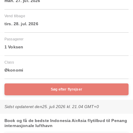
man. 27. jul. 2026
Vend tilbage
tirs. 28. jul. 2026
Passagerer
1 Voksen
Class
Økonomi
Søg efter flyrejser
Sidst opdateret den
25. juli 2026 kl. 21.04 GMT+0
Book og få de bedste Indonesia AirAsia flytilbud til Penang
internasjonale lufthavn