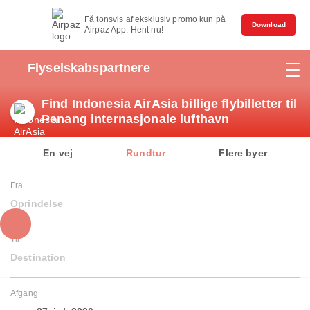
Få tonsvis af eksklusiv promo kun på
Download
Airpaz App. Hent nu!
Flyselskabspartnere
Find Indonesia AirAsia billige flybilletter til
Penang internasjonale lufthavn
En vej
Rundtur
Flere byer
Fra
Oprindelse
Til
Destination
Afgang