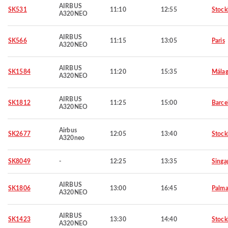
AIRBUS
SK531
11:10
12:55
Stoc
A320NEO
AIRBUS
SK566
11:15
13:05
Paris
A320NEO
AIRBUS
SK1584
11:20
15:35
Mála
A320NEO
AIRBUS
SK1812
11:25
15:00
Barce
A320NEO
Airbus
SK2677
12:05
13:40
Stoc
A320neo
SK8049
-
12:25
13:35
Singa
AIRBUS
SK1806
13:00
16:45
Palma
A320NEO
AIRBUS
SK1423
13:30
14:40
Stoc
A320NEO