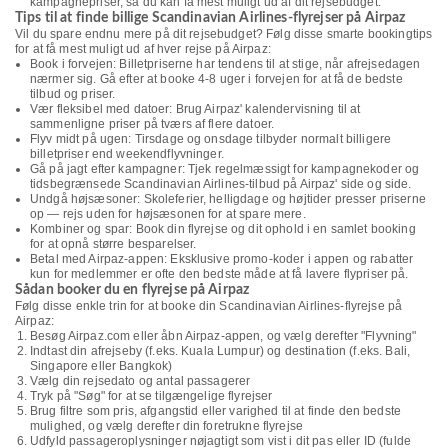
kampagnepriser, så du kan få mest muligt ud af dit rejsebudget.
Tips til at finde billige Scandinavian Airlines-flyrejser på Airpaz
Vil du spare endnu mere på dit rejsebudget? Følg disse smarte bookingtips
for at få mest muligt ud af hver rejse på Airpaz:
Book i forvejen: Billetpriserne har tendens til at stige, når afrejsedagen
nærmer sig. Gå efter at booke 4-8 uger i forvejen for at få de bedste
tilbud og priser.
Vær fleksibel med datoer: Brug Airpaz' kalendervisning til at
sammenligne priser på tværs af flere datoer.
Flyv midt på ugen: Tirsdage og onsdage tilbyder normalt billigere
billetpriser end weekendflyvninger.
Gå på jagt efter kampagner: Tjek regelmæssigt for kampagnekoder og
tidsbegrænsede Scandinavian Airlines-tilbud på Airpaz' side og side.
Undgå højsæsoner: Skoleferier, helligdage og højtider presser priserne
op — rejs uden for højsæsonen for at spare mere.
Kombiner og spar: Book din flyrejse og dit ophold i en samlet booking
for at opnå større besparelser.
Betal med Airpaz-appen: Eksklusive promo-koder i appen og rabatter
kun for medlemmer er ofte den bedste måde at få lavere flypriser på.
Sådan booker du en flyrejse på Airpaz
Følg disse enkle trin for at booke din Scandinavian Airlines-flyrejse på
Airpaz:
Besøg Airpaz.com eller åbn Airpaz-appen, og vælg derefter "Flyvning"
Indtast din afrejseby (f.eks. Kuala Lumpur) og destination (f.eks. Bali,
Singapore eller Bangkok)
Vælg din rejsedato og antal passagerer
Tryk på "Søg" for at se tilgængelige flyrejser
Brug filtre som pris, afgangstid eller varighed til at finde den bedste
mulighed, og vælg derefter din foretrukne flyrejse
Udfyld passageroplysninger nøjagtigt som vist i dit pas eller ID (fulde