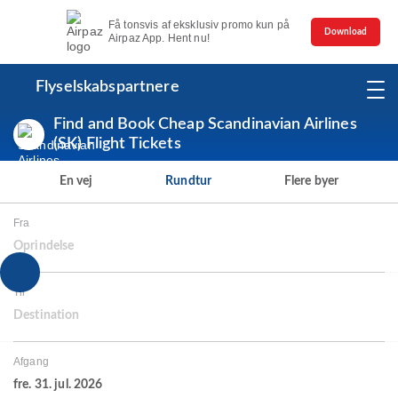
Få tonsvis af eksklusiv promo kun på
Download
Airpaz App. Hent nu!
Flyselskabspartnere
Find and Book Cheap Scandinavian Airlines
(SK) Flight Tickets
En vej
Rundtur
Flere byer
Fra
Oprindelse
Til
Destination
Afgang
fre. 31. jul. 2026