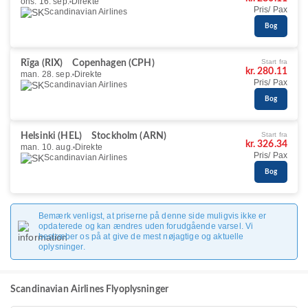
ons. 16. sep.
Direkte
Pris/ Pax
Scandinavian Airlines
Bog
Start fra
Rīga (RIX)
Copenhagen (CPH)
kr. 280.11
man. 28. sep.
Direkte
Pris/ Pax
Scandinavian Airlines
Bog
Start fra
Helsinki (HEL)
Stockholm (ARN)
kr. 326.34
man. 10. aug.
Direkte
Pris/ Pax
Scandinavian Airlines
Bog
Bemærk venligst, at priserne på denne side muligvis ikke er
opdaterede og kan ændres uden forudgående varsel. Vi
bestræber os på at give de mest nøjagtige og aktuelle
oplysninger.
Scandinavian Airlines Flyoplysninger