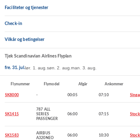
Faciliteter og tjenester
Check-in
Vilkår og betingelser
Tjek Scandinavian Airlines Flyplan
lør. 1. aug.
søn. 2. aug.
man. 3. aug.
fre. 31. jul.
Flynummer
Flymodel
Afgår
Ankommer
SK8000
-
00:05
07:10
Singa
787 ALL
SK1415
SERIES
06:00
07:15
Stoc
PASSENGER
AIRBUS
SK1583
06:00
10:30
Stoc
A320NEO