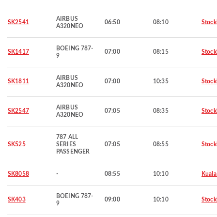
AIRBUS
SK2541
06:50
08:10
Stoc
A320NEO
BOEING 787-
SK1417
07:00
08:15
Stoc
9
AIRBUS
SK1811
07:00
10:35
Stoc
A320NEO
AIRBUS
SK2547
07:05
08:35
Stoc
A320NEO
787 ALL
SK525
SERIES
07:05
08:55
Stoc
PASSENGER
SK8058
-
08:55
10:10
Kuala
BOEING 787-
SK403
09:00
10:10
Stoc
9