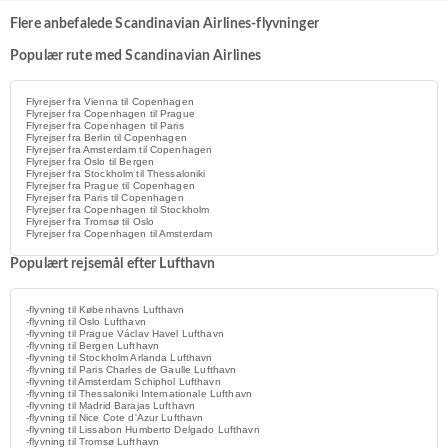
Flere anbefalede Scandinavian Airlines-flyvninger
Populær rute med Scandinavian Airlines
Flyrejser fra Vienna til Copenhagen
Flyrejser fra Copenhagen til Prague
Flyrejser fra Copenhagen til Paris
Flyrejser fra Berlin til Copenhagen
Flyrejser fra Amsterdam til Copenhagen
Flyrejser fra Oslo til Bergen
Flyrejser fra Stockholm til Thessaloniki
Flyrejser fra Prague til Copenhagen
Flyrejser fra Paris til Copenhagen
Flyrejser fra Copenhagen til Stockholm
Flyrejser fra Tromsø til Oslo
Flyrejser fra Copenhagen til Amsterdam
Populært rejsemål efter Lufthavn
-flyvning til Københavns Lufthavn
-flyvning til Oslo Lufthavn
-flyvning til Prague Václav Havel Lufthavn
-flyvning til Bergen Lufthavn
-flyvning til Stockholm Arlanda Lufthavn
-flyvning til Paris Charles de Gaulle Lufthavn
-flyvning til Amsterdam Schiphol Lufthavn
-flyvning til Thessaloniki Internationale Lufthavn
-flyvning til Madrid Barajas Lufthavn
-flyvning til Nice Cote d'Azur Lufthavn
-flyvning til Lissabon Humberto Delgado Lufthavn
-flyvning til Tromsø Lufthavn