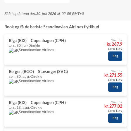
Sidst opdateret den
30. juli 2026 kl. 02.09 GMT+0
Book og få de bedste Scandinavian Airlines flytilbud
Start fra
Rīga (RIX)
Copenhagen (CPH)
kr. 267.9
tors. 30. jul.
Direkte
Pris/ Pax
Scandinavian Airlines
Bog
Start fra
Bergen (BGO)
Stavanger (SVG)
kr. 271.55
søn. 30. aug.
Direkte
Pris/ Pax
Scandinavian Airlines
Bog
Start fra
Rīga (RIX)
Copenhagen (CPH)
kr. 277.02
tors. 13. aug.
Direkte
Pris/ Pax
Scandinavian Airlines
Bog