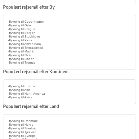
Populært rejsemål efter By
-flyvning til Copenhagen
-flyvning til Oslo
-flyvning til Prague
-flyvning til Bergen
-flyvning til Stockholm
-flyvning til Paris
-flyvning til Amsterdam
-flyvning til Thessaloniki
-flyvning til Madrid
-flyvning til Nice
-flyvning til Lisbon
-flyvning til Tromsø
Populært rejsemål efter Kontinent
-flyvning til Europe
-flyvning til Asia
-flyvning til North America
-flyvning til Africa
Populært rejsemål efter Land
-flyvning til Danmark
-flyvning til Norge
-flyvning til Frankrig
-flyvning til Tjekkiet
-flyvning til Sverige