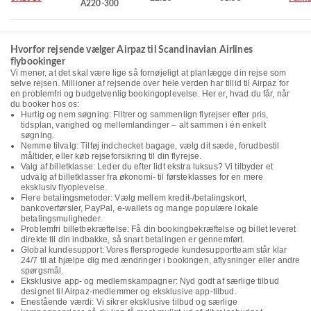
A220-300
Hvorfor rejsende vælger Airpaz til Scandinavian Airlines
flybookinger
Vi mener, at det skal være lige så fornøjeligt at planlægge din rejse som
selve rejsen. Millioner af rejsende over hele verden har tillid til Airpaz for
en problemfri og budgetvenlig bookingoplevelse. Her er, hvad du får, når
du booker hos os:
Hurtig og nem søgning: Filtrer og sammenlign flyrejser efter pris,
tidsplan, varighed og mellemlandinger – alt sammen i én enkelt
søgning.
Nemme tilvalg: Tilføj indchecket bagage, vælg dit sæde, forudbestil
måltider, eller køb rejseforsikring til din flyrejse.
Valg af billetklasse: Leder du efter lidt ekstra luksus? Vi tilbyder et
udvalg af billetklasser fra økonomi- til førsteklasses for en mere
eksklusiv flyoplevelse.
Flere betalingsmetoder: Vælg mellem kredit-/betalingskort,
bankoverførsler, PayPal, e-wallets og mange populære lokale
betalingsmuligheder.
Problemfri billetbekræftelse: Få din bookingbekræftelse og billet leveret
direkte til din indbakke, så snart betalingen er gennemført.
Global kundesupport: Vores flersprogede kundesupportteam står klar
24/7 til at hjælpe dig med ændringer i bookingen, aflysninger eller andre
spørgsmål.
Eksklusive app- og medlemskampagner: Nyd godt af særlige tilbud
designet til Airpaz-medlemmer og eksklusive app-tilbud.
Enestående værdi: Vi sikrer eksklusive tilbud og særlige