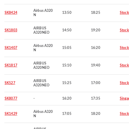
Airbus A320
SK8424
13:50
18:25
Stoc
N
AIRBUS
SK1803
14:50
19:20
Stoc
A320NEO
Airbus A320
SK1407
15:05
16:20
Stoc
N
AIRBUS
SK1817
15:10
19:40
Stoc
A320NEO
AIRBUS
SK527
15:25
17:00
Stoc
A320NEO
SK8077
-
16:20
17:35
Singa
Airbus A320
SK1429
17:05
18:20
Stoc
N