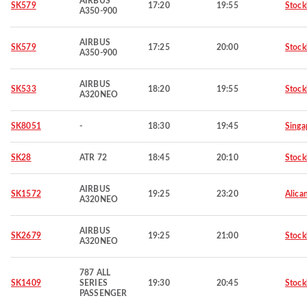
AIRBUS
SK579
17:20
19:55
Stoc
A350-900
AIRBUS
SK579
17:25
20:00
Stoc
A350-900
AIRBUS
SK533
18:20
19:55
Stoc
A320NEO
SK8051
-
18:30
19:45
Singa
SK28
ATR 72
18:45
20:10
Stoc
AIRBUS
SK1572
19:25
23:20
Alica
A320NEO
AIRBUS
SK2679
19:25
21:00
Stoc
A320NEO
787 ALL
SK1409
SERIES
19:30
20:45
Stoc
PASSENGER