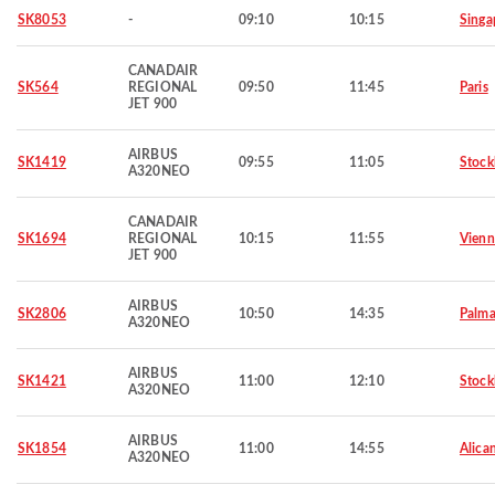
SK8053
-
09:10
10:15
Singa
CANADAIR
SK564
REGIONAL
09:50
11:45
Paris
JET 900
AIRBUS
SK1419
09:55
11:05
Stoc
A320NEO
CANADAIR
SK1694
REGIONAL
10:15
11:55
Vienn
JET 900
AIRBUS
SK2806
10:50
14:35
Palma
A320NEO
AIRBUS
SK1421
11:00
12:10
Stoc
A320NEO
AIRBUS
SK1854
11:00
14:55
Alica
A320NEO