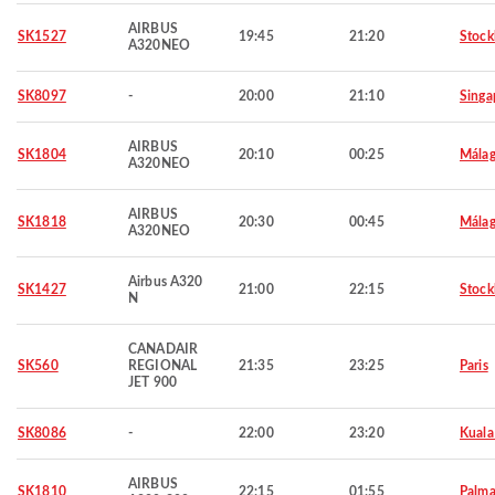
AIRBUS
SK1527
19:45
21:20
Stoc
A320NEO
SK8097
-
20:00
21:10
Singa
AIRBUS
SK1804
20:10
00:25
Mála
A320NEO
AIRBUS
SK1818
20:30
00:45
Mála
A320NEO
Airbus A320
SK1427
21:00
22:15
Stoc
N
CANADAIR
SK560
REGIONAL
21:35
23:25
Paris
JET 900
SK8086
-
22:00
23:20
Kuala
AIRBUS
SK1810
22:15
01:55
Palma