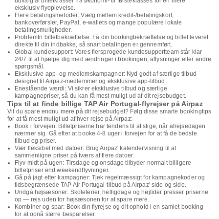
udvalg af billetklasser fra økonomi- til førsteklasses for en mere
eksklusiv flyoplevelse.
Flere betalingsmetoder: Vælg mellem kredit-/betalingskort,
bankoverførsler, PayPal, e-wallets og mange populære lokale
betalingsmuligheder.
Problemfri billetbekræftelse: Få din bookingbekræftelse og billet leveret
direkte til din indbakke, så snart betalingen er gennemført.
Global kundesupport: Vores flersprogede kundesupportteam står klar
24/7 til at hjælpe dig med ændringer i bookingen, aflysninger eller andre
spørgsmål.
Eksklusive app- og medlemskampagner: Nyd godt af særlige tilbud
designet til Airpaz-medlemmer og eksklusive app-tilbud.
Enestående værdi: Vi sikrer eksklusive tilbud og særlige
kampagnepriser, så du kan få mest muligt ud af dit rejsebudget.
Tips til at finde billige TAP Air Portugal-flyrejser på Airpaz
Vil du spare endnu mere på dit rejsebudget? Følg disse smarte bookingtips
for at få mest muligt ud af hver rejse på Airpaz:
Book i forvejen: Billetpriserne har tendens til at stige, når afrejsedagen
nærmer sig. Gå efter at booke 4-8 uger i forvejen for at få de bedste
tilbud og priser.
Vær fleksibel med datoer: Brug Airpaz' kalendervisning til at
sammenligne priser på tværs af flere datoer.
Flyv midt på ugen: Tirsdage og onsdage tilbyder normalt billigere
billetpriser end weekendflyvninger.
Gå på jagt efter kampagner: Tjek regelmæssigt for kampagnekoder og
tidsbegrænsede TAP Air Portugal-tilbud på Airpaz' side og side.
Undgå højsæsoner: Skoleferier, helligdage og højtider presser priserne
op — rejs uden for højsæsonen for at spare mere.
Kombiner og spar: Book din flyrejse og dit ophold i en samlet booking
for at opnå større besparelser.