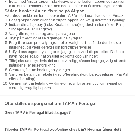
Betal med Airpaz-appen: Eksklusive promo-koder i appen og rabatter
kun for medlemmer er ofte den bedste måde at få lavere flypriser på.
Sådan booker du en flyrejse på Airpaz
Følg disse enkle trin for at booke din TAP Air Portugal-flyrejse på Airpaz:
Besøg Airpaz.com eller åbn Airpaz-appen, og vælg derefter "Flyvning"
Indtast din afrejseby (f.eks. Kuala Lumpur) og destination (f.eks. Bali,
Singapore eller Bangkok)
Vælg din rejsedato og antal passagerer
Tryk på "Søg" for at se tilgængelige flyrejser
Brug filtre som pris, afgangstid eller varighed til at finde den bedste
mulighed, og vælg derefter din foretrukne flyrejse
Udfyld passageroplysninger nøjagtigt som vist i dit pas eller ID (fulde
navn, fødselsdato, nationalitet og kontaktoplysninger)
Tilføj ekstraudstyr, hvis det er nødvendigt, såsom bagage, valg af sæde,
måltider eller rejseforsikring
Gennemgå dine bookingoplysninger
Vælg en betalingsmetode (kredit-/betalingskort, bankoverførsel, PayPal
eller afbetaling)
Gennemfør din betaling — din e-billet vil blive sendt til din e-mail og
være tilgængelig i appen
Ofte stillede spørgsmål om TAP Air Portugal
Giver TAP Air Portugal tilladt bagage?
Tilbyder TAP Air Portugal web/online check-in? Hvornår åbner det?