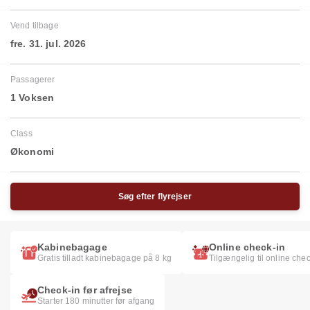
Vend tilbage
fre. 31. jul. 2026
Passagerer
1 Voksen
Class
Økonomi
Søg efter flyrejser
Kabinebagage
Online check-in
Gratis tilladt kabinebagage på 8 kg
Tilgængelig til online chec
Check-in før afrejse
Starter 180 minutter før afgang