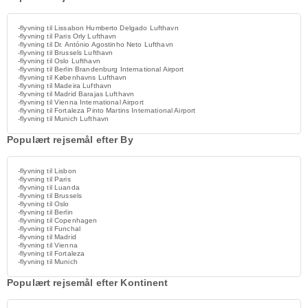
-flyvning til Lissabon Humberto Delgado Lufthavn
-flyvning til Paris Orly Lufthavn
-flyvning til Dr. António Agostinho Neto Lufthavn
-flyvning til Brussels Lufthavn
-flyvning til Oslo Lufthavn
-flyvning til Berlin Brandenburg International Airport
-flyvning til Københavns Lufthavn
-flyvning til Madeira Lufthavn
-flyvning til Madrid Barajas Lufthavn
-flyvning til Vienna International Airport
-flyvning til Fortaleza Pinto Martins International Airport
-flyvning til Munich Lufthavn
Populært rejsemål efter By
-flyvning til Lisbon
-flyvning til Paris
-flyvning til Luanda
-flyvning til Brussels
-flyvning til Oslo
-flyvning til Berlin
-flyvning til Copenhagen
-flyvning til Funchal
-flyvning til Madrid
-flyvning til Vienna
-flyvning til Fortaleza
-flyvning til Munich
Populært rejsemål efter Kontinent