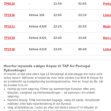
TP6626
-
21:50
01:05
Pont
TP1936
Airbus 320
22:00
23:10
Lisb
TP1021
Airbus A320
22:25
22:50
Madr
TP1039
Airbus A321
22:40
23:40
Barc
TP1938
Airbus A319
23:45
00:40
Lisb
Hvorfor rejsende vælger Airpaz til TAP Air Portugal
flybookinger
Vi mener, at det skal være lige så fornøjeligt at planlægge din rejse som
selve rejsen. Millioner af rejsende over hele verden har tillid til Airpaz for
en problemfri og budgetvenlig bookingoplevelse. Her er, hvad du får, når
du booker hos os:
Hurtig og nem søgning: Filtrer og sammenlign flyrejser efter pris,
tidsplan, varighed og mellemlandinger – alt sammen i én enkelt
søgning.
Nemme tilvalg: Tilføj indchecket bagage, vælg dit sæde, forudbestil
måltider, eller køb rejseforsikring til din flyrejse.
Valg af billetklasse: Leder du efter lidt ekstra luksus? Vi tilbyder et