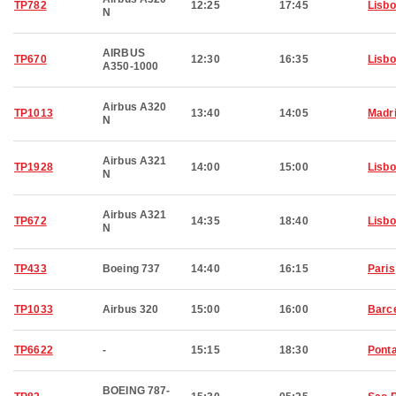
TP782
12:25
17:45
Lisb
N
AIRBUS
TP670
12:30
16:35
Lisb
A350-1000
Airbus A320
TP1013
13:40
14:05
Madr
N
Airbus A321
TP1928
14:00
15:00
Lisb
N
Airbus A321
TP672
14:35
18:40
Lisb
N
TP433
Boeing 737
14:40
16:15
Paris
TP1033
Airbus 320
15:00
16:00
Barc
TP6622
-
15:15
18:30
Pont
BOEING 787-