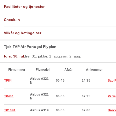
Faciliteter og tjenester
Check-in
Vilkår og betingelser
Tjek TAP Air Portugal Flyplan
tors. 30. jul.
fre. 31. jul.
lør. 1. aug.
søn. 2. aug.
Flynummer
Flymodel
Afgår
Ankommer
Airbus A321
TP84
00:45
14:35
Sao 
N
Airbus A321
TP441
06:00
07:35
Paris
N
TP1041
Airbus A319
06:00
07:00
Barc