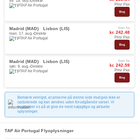
fre. 18. sep.
Direkte
Pris/ Pax
TAP Air Portugal
Bog
Madrid (MAD)
Lisbon (LIS)
Start fra
kr. 242.48
man. 17. aug.
Direkte
Pris/ Pax
TAP Air Portugal
Bog
Madrid (MAD)
Lisbon (LIS)
Start fra
kr. 242.59
søn. 9. aug.
Direkte
Pris/ Pax
TAP Air Portugal
Bog
Bemærk venligst, at priserne på denne side muligvis ikke er
opdaterede og kan ændres uden forudgående varsel. Vi
bestræber os på at give de mest nøjagtige og aktuelle
oplysninger.
TAP Air Portugal Flyoplysninger