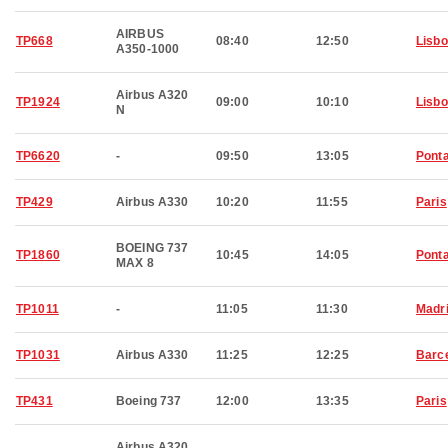
AIRBUS
TP668
08:40
12:50
Lisb
A350-1000
Airbus A320
TP1924
09:00
10:10
Lisb
N
TP6620
-
09:50
13:05
Pont
TP429
Airbus A330
10:20
11:55
Paris
BOEING 737
TP1860
10:45
14:05
Pont
MAX 8
TP1011
-
11:05
11:30
Madr
TP1031
Airbus A330
11:25
12:25
Barc
TP431
Boeing 737
12:00
13:35
Paris
Airbus A320