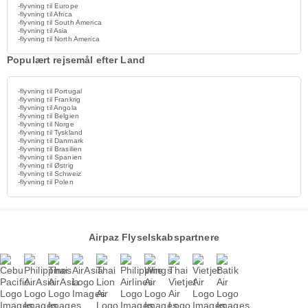
-flyvning til Europe
-flyvning til Africa
-flyvning til South America
-flyvning til Asia
-flyvning til North America
Populært rejsemål efter Land
-flyvning til Portugal
-flyvning til Frankrig
-flyvning til Angola
-flyvning til Belgien
-flyvning til Norge
-flyvning til Tyskland
-flyvning til Danmark
-flyvning til Brasilien
-flyvning til Spanien
-flyvning til Østrig
-flyvning til Schweiz
-flyvning til Polen
Airpaz Flyselskabspartnere