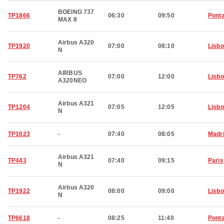
BOEING 737
TP1866
06:30
09:50
Pont
MAX 8
Airbus A320
TP1920
07:00
08:10
Lisb
N
AIRBUS
TP762
07:00
12:00
Lisb
A320NEO
Airbus A321
TP1204
07:05
12:05
Lisb
N
TP1023
-
07:40
08:05
Madr
Airbus A321
TP443
07:40
09:15
Paris
N
Airbus A320
TP1922
08:00
09:00
Lisb
N
TP6618
-
08:25
11:40
Pont