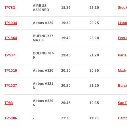
AIRBUS
TP783
18:35
22:10
Stoc
A320NEO
TP1934
Airbus A320
19:30
20:25
Lisb
BOEING 737
TP1864
19:40
23:00
Pont
MAX 8
BOEING 787-
TP437
19:45
21:20
Paris
9
TP1019
Airbus A320
20:10
20:35
Madr
Airbus A321
TP1037
20:20
21:20
Barc
N
Airbus A320
TP88
20:45
10:35
Sao 
N
TP5006
-
21:30
11:20
Camp