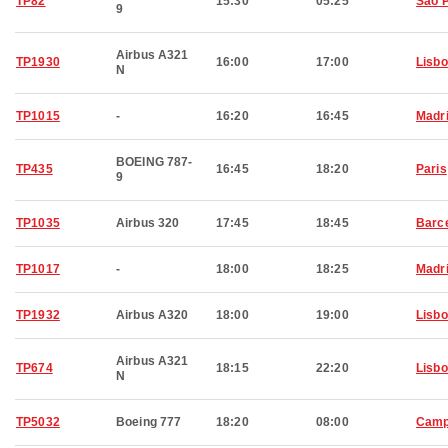
TP82
15:30
05:25
Sao 
9
Airbus A321
TP1930
16:00
17:00
Lisb
N
TP1015
-
16:20
16:45
Madr
BOEING 787-
TP435
16:45
18:20
Paris
9
TP1035
Airbus 320
17:45
18:45
Barc
TP1017
-
18:00
18:25
Madr
TP1932
Airbus A320
18:00
19:00
Lisb
Airbus A321
TP674
18:15
22:20
Lisb
N
TP5032
Boeing 777
18:20
08:00
Camp