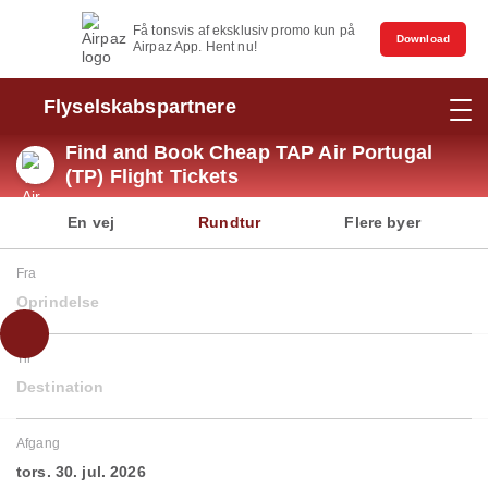
Få tonsvis af eksklusiv promo kun på
Download
Airpaz App. Hent nu!
Flyselskabspartnere
Find and Book Cheap TAP Air Portugal
(TP) Flight Tickets
En vej
Rundtur
Flere byer
Fra
Oprindelse
Til
Destination
Afgang
tors. 30. jul. 2026