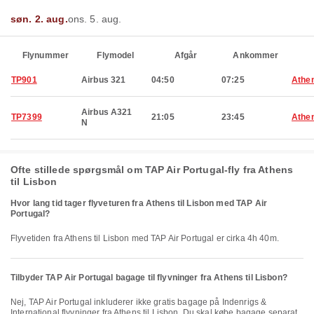
søn. 2. aug.
ons. 5. aug.
Flynummer
Flymodel
Afgår
Ankommer
TP901
Airbus 321
04:50
07:25
Athe
Airbus A321
TP7399
21:05
23:45
Athe
N
Ofte stillede spørgsmål om TAP Air Portugal-fly fra Athens
til Lisbon
Hvor lang tid tager flyveturen fra Athens til Lisbon med TAP Air
Portugal?
Flyvetiden fra Athens til Lisbon med TAP Air Portugal er cirka 4h 40m.
Tilbyder TAP Air Portugal bagage til flyvninger fra Athens til Lisbon?
Nej, TAP Air Portugal inkluderer ikke gratis bagage på Indenrigs &
International flyvninger fra Athens til Lisbon. Du skal købe bagage separat.