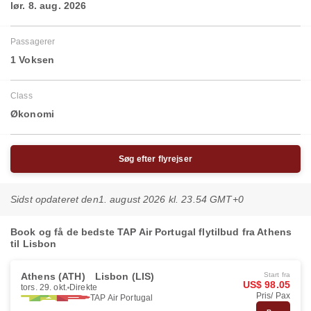
lør. 8. aug. 2026
Passagerer
1 Voksen
Class
Økonomi
Søg efter flyrejser
Sidst opdateret den
1. august 2026 kl. 23.54 GMT+0
Book og få de bedste TAP Air Portugal flytilbud fra Athens
til Lisbon
Athens (ATH)
Lisbon (LIS)
Start fra
US$ 98.05
tors. 29. okt.
Direkte
Pris/ Pax
TAP Air Portugal