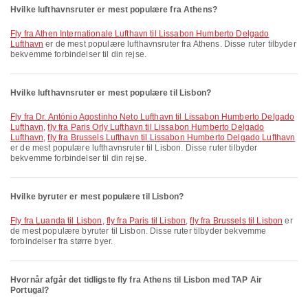
Hvilke lufthavnsruter er mest populære fra Athens?
fly fra Athen Internationale Lufthavn til Lissabon Humberto Delgado
Lufthavn
er de mest populære lufthavnsruter fra Athens. Disse ruter tilbyder
bekvemme forbindelser til din rejse.
Hvilke lufthavnsruter er mest populære til Lisbon?
fly fra Dr. António Agostinho Neto Lufthavn til Lissabon Humberto Delgado
Lufthavn
,
fly fra Paris Orly Lufthavn til Lissabon Humberto Delgado
Lufthavn
,
fly fra Brussels Lufthavn til Lissabon Humberto Delgado Lufthavn
er de mest populære lufthavnsruter til Lisbon. Disse ruter tilbyder
bekvemme forbindelser til din rejse.
Hvilke byruter er mest populære til Lisbon?
fly fra Luanda til Lisbon
,
fly fra Paris til Lisbon
,
fly fra Brussels til Lisbon
er
de mest populære byruter til Lisbon. Disse ruter tilbyder bekvemme
forbindelser fra større byer.
Hvornår afgår det tidligste fly fra Athens til Lisbon med TAP Air
Portugal?