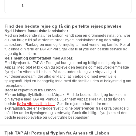
1
Find den bedste rejse og få din perfekte rejseoplevelse
Nyd Lisbons fantastiske landskaber
Med sin betagende natur er Lisbon kendt som en drømmedestination, hvor
du kan bruge tid på at slentre rundt, nyde landskaberne og den rolige
atmosfære. Planlæg en nem og fornøjelig tur med venner og familie. For at
fuldende din ferie er TAP Air Portugal klar til at yde den bedste service og
tage dig fra Lisbon.
Rejs nemt og komfortabelt med Airpaz
Find flyrejser fra TAP Air Portugal hurtigt, nemt og billigt med hjælp fra
Airpaz. Med blot ét klik kan du opleve den bedste og mest uforglemmelige
flyrejse fra Athens til Lisbon. På den anden side giver Airpaz dig et
kundeserviceteam, der altid er klar til at hjælpe dig med eventuelle
spørgsmål. Nyd en behagelig ferie med din familie uden at bekymre dig om
rejseplaner.
Bedste rejsetilbud fra Lisbon
Få kun billige flybilletter med Airpaz. Find de bedste tilbud, og book nemt
din flyrejse med TAP Air Portugal. Gennem Airpaz sikrer vi, at du får den
bedste
fly fra Athens til Lisbon
. Gør din rejse endnu bedre med
ekstraudstyr, der er skræddersyet til dine præferencer, fra ekstra bagage til
måltider under flyvningen og sædevalg. Book din billige flyrejse med den
bedste rejseoplevelse og uovertrufne besparelser.
Tjek TAP Air Portugal flyplan fra Athens til Lisbon