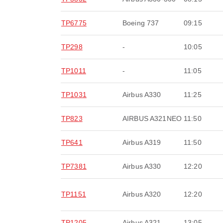
TP6775
Boeing 737
09:15
TP298
-
10:05
TP1011
-
11:05
TP1031
Airbus A330
11:25
TP823
AIRBUS A321NEO
11:50
TP641
Airbus A319
11:50
TP7381
Airbus A330
12:20
TP1151
Airbus A320
12:20
TP1205
Airbus A321
13:05