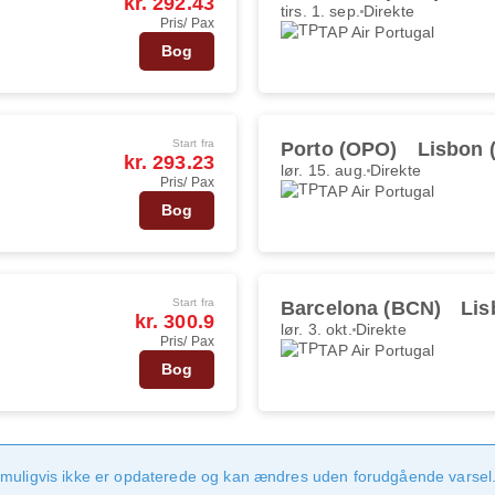
kr. 292.43
tirs. 1. sep.
Direkte
Pris/ Pax
TAP Air Portugal
Bog
Start fra
Porto (OPO)
Lisbon 
kr. 293.23
lør. 15. aug.
Direkte
Pris/ Pax
TAP Air Portugal
Bog
Start fra
Barcelona (BCN)
Lis
kr. 300.9
lør. 3. okt.
Direkte
Pris/ Pax
TAP Air Portugal
Bog
 muligvis ikke er opdaterede og kan ændres uden forudgående varsel.