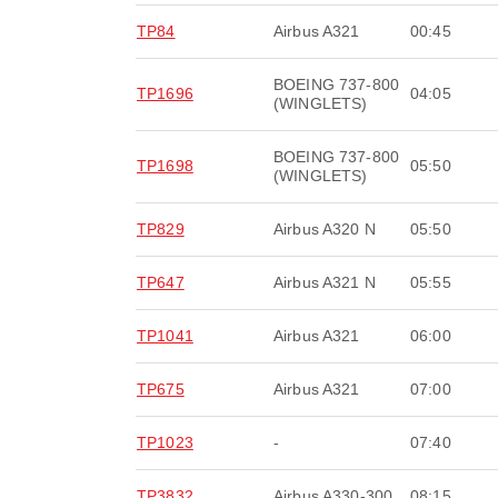
TP84
Airbus A321
00:45
BOEING 737-800
TP1696
04:05
(WINGLETS)
BOEING 737-800
TP1698
05:50
(WINGLETS)
TP829
Airbus A320 N
05:50
TP647
Airbus A321 N
05:55
TP1041
Airbus A321
06:00
TP675
Airbus A321
07:00
TP1023
-
07:40
TP3832
Airbus A330-300
08:15