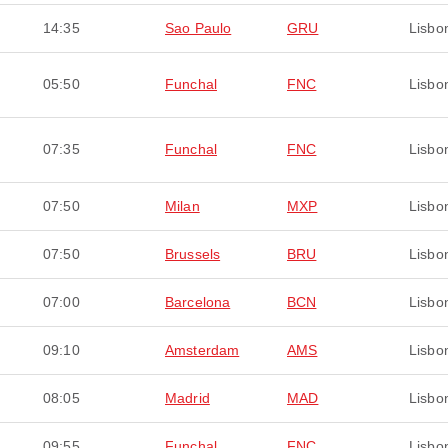
14:35
Sao Paulo
GRU
Lisbo
05:50
Funchal
FNC
Lisbo
07:35
Funchal
FNC
Lisbo
07:50
Milan
MXP
Lisbo
07:50
Brussels
BRU
Lisbo
07:00
Barcelona
BCN
Lisbo
09:10
Amsterdam
AMS
Lisbo
08:05
Madrid
MAD
Lisbo
09:55
Funchal
FNC
Lisbo