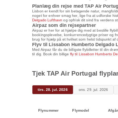
Planlæg din rejse med TAP Air Portug
Lisbon er kendt for sin betagende natur, mangfoldig
noget for enhver smag her, lige fra at udforske his
Delgado Lufthavn
og opfrisk dit sind fra verdens s
Airpaz som din rejsepartner
Airpaz er her for at hjælpe dig med at bestille fly
bookingoplevelse, konkurrencedygtige priser og fr
brug for hjælp på et hvilket som helst tidspunkt af 
Flyv til Lissabon Humberto Delgado L
Med Airpaz får du de billigste flybilletter til din
til dig. Book din billige
fly til Lissabon Humberto D
Tjek TAP Air Portugal flypl
tirs. 28. jul. 2026
ons. 29. jul. 2026
Flynummer
Flymodel
Afgår