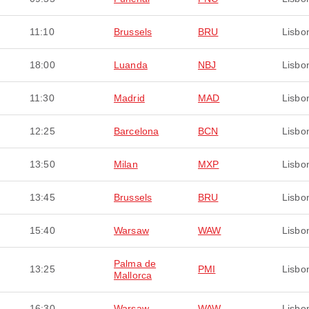
11:10
Brussels
BRU
Lisbo
18:00
Luanda
NBJ
Lisbo
11:30
Madrid
MAD
Lisbo
12:25
Barcelona
BCN
Lisbo
13:50
Milan
MXP
Lisbo
13:45
Brussels
BRU
Lisbo
15:40
Warsaw
WAW
Lisbo
Palma de
13:25
PMI
Lisbo
Mallorca
16:30
Warsaw
WAW
Lisbo