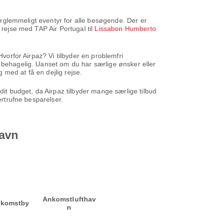
forglemmeligt eventyr for alle besøgende. Der er
 rejse med TAP Air Portugal til
Lissabon Humberto
Hvorfor Airpaz? Vi tilbyder en problemfri
g behagelig. Uanset om du har særlige ønsker eller
g med at få en dejlig rejse.
dit budget, da Airpaz tilbyder mange særlige tilbud
rtrufne besparelser.
havn
Ankomstlufthav
komstby
n