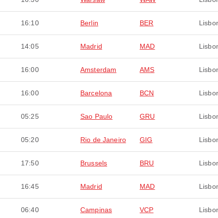
16:10
Berlin
BER
Lisbo
14:05
Madrid
MAD
Lisbo
16:00
Amsterdam
AMS
Lisbo
16:00
Barcelona
BCN
Lisbo
05:25
Sao Paulo
GRU
Lisbo
05:20
Rio de Janeiro
GIG
Lisbo
17:50
Brussels
BRU
Lisbo
16:45
Madrid
MAD
Lisbo
06:40
Campinas
VCP
Lisbo