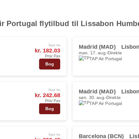
r Portugal flytilbud til Lissabon Hum
Start fra
Madrid (MAD)
Lisbon
kr. 182.03
man. 17. aug.
Direkte
Pris/ Pax
TAP Air Portugal
Bog
Start fra
Madrid (MAD)
Lisbon
kr. 242.68
søn. 30. aug.
Direkte
Pris/ Pax
TAP Air Portugal
Bog
Start fra
Barcelona (BCN)
Lis