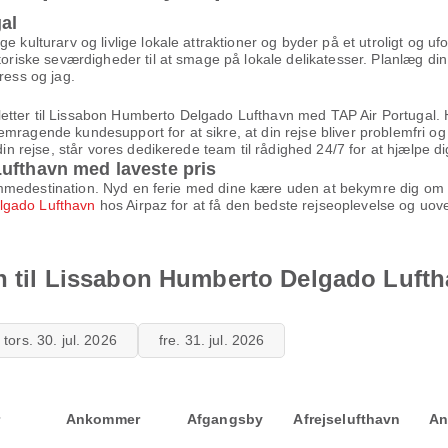
al
e kulturarv og livlige lokale attraktioner og byder på et utroligt og u
toriske seværdigheder til at smage på lokale delikatesser. Planlæg din
tress og jag.
billetter til Lissabon Humberto Delgado Lufthavn med TAP Air Portugal. 
emragende kundesupport for at sikre, at din rejse bliver problemfri o
din rejse, står vores dedikerede team til rådighed 24/7 for at hjælpe di
ufthavn med laveste pris
 drømmedestination. Nyd en ferie med dine kære uden at bekymre dig om 
elgado Lufthavn
hos Airpaz for at få den bedste rejseoplevelse og uove
an til Lissabon Humberto Delgado Luft
tors. 30. jul. 2026
fre. 31. jul. 2026
Ankommer
Afgangsby
Afrejselufthavn
An